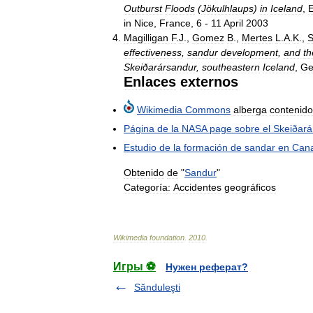
Outburst
Floods
(
Jökulhlaups
)
in
Iceland
,
in
Nice
,
France
,
6
-
11
April
2003
Magilligan
F
.
J
.,
Gomez
B
.,
Mertes
L
.
A
.
K
.,
S
effectiveness
,
sandur
development
,
and
th
Skeiðarársandur
,
southeastern
Iceland
,
Ge
Enlaces
externos
Wikimedia
Commons
alberga
contenido
Página
de
la
NASA
page
sobre
el
Skeiðará
Estudio
de
la
formación
de
sandar
en
Can
Obtenido
de
"
Sandur
"
Categoría:
Accidentes
geográficos
Wikimedia
foundation
.
2010
.
Игры ⚽
Нужен реферат?
Sănduleşti