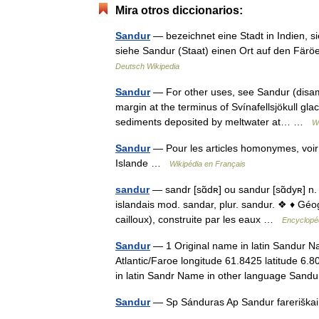
Mira otros diccionarios:
Sandur
— bezeichnet eine Stadt in Indien, s
siehe Sandur (Staat) einen Ort auf den Färöe
Deutsch Wikipedia
Sandur
— For other uses, see Sandur (disamb
margin at the terminus of Svínafellsjökull gla
sediments deposited by meltwater at… …
W
Sandur
— Pour les articles homonymes, voir
Islande …
Wikipédia en Français
sandur
— sandr [sɑ̃dʀ] ou sandur [sɑ̃dyʀ] n. 
islandais mod. sandar, plur. sandur. ❖ ♦ Géo
cailloux), construite par les eaux …
Encyclopéd
Sandur
— 1 Original name in latin Sandur N
Atlantic/Faroe longitude 61.8425 latitude 6.
in latin Sandr Name in other language Sa
Sandur
— Sp Sánduras Ap Sandur fareriškai