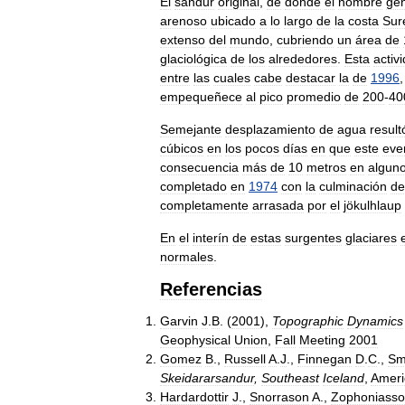
El
sandur
original
,
de
donde
el
nombre
gen
arenoso
ubicado
a
lo
largo
de
la
costa
Sur
extenso
del
mundo
,
cubriendo
un
área
de
glaciológica
de
los
alrededores
.
Esta
activ
entre
las
cuales
cabe
destacar
la
de
1996
empequeñece
al
pico
promedio
de
200
-
40
Semejante
desplazamiento
de
agua
result
cúbicos
en
los
pocos
días
en
que
este
eve
consecuencia
más
de
10
metros
en
algun
completado
en
1974
con
la
culminación
de
completamente
arrasada
por
el
jökulhlaup
En
el
interín
de
estas
surgentes
glaciares
normales
.
Referencias
Garvin
J
.
B
. (
2001
),
Topographic
Dynamics
Geophysical
Union
,
Fall
Meeting
2001
Gomez
B
.,
Russell
A
.
J
.,
Finnegan
D
.
C
.,
Sm
Skeidararsandur
,
Southeast
Iceland
,
Ameri
Hardardottir
J
.,
Snorrason
A
.,
Zophoniass