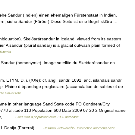
iehe Sandur (Indien) einen ehemaligen Fürstenstaat in Indien,
rn, siehe Sandur (Färöer) Diese Seite ist eine Begriffskläru …
iguation). Skeiðarársandur in Iceland, viewed from its eastern
cier A sandur (plural sandar) is a glacial outwash plain formed of
ikipedia
 Sandur (homonymie). Image satellite du Skeidarásandur en
m. ÉTYM. D. i. (XXe); cf. angl. sandr, 1892; anc. islandais sandr,
gr. Plaine d épandage proglaciaire (accumulation de sables et de
ie Universelle
ame in other language Sand State code FO Continent/City
80778 altitude 113 Population 608 Date 2009 07 20 2 Original name
ndur,… …
Cities with a population over 1000 database
 L Danija (Farerai) …
Pasaulio vietovardžiai. Internetinė duomenų bazė