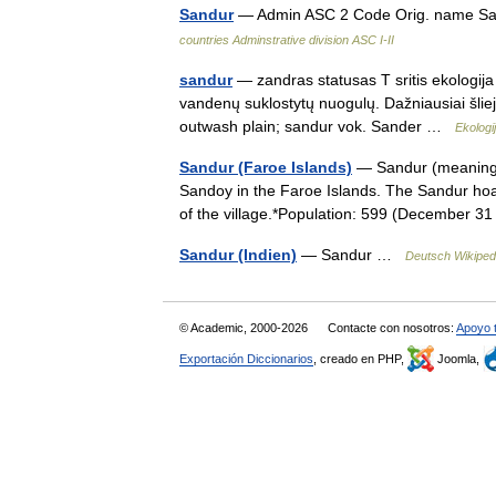
Sandur
— Admin ASC 2 Code Orig. name S
countries Adminstrative division ASC I-II
sandur
— zandras statusas T sritis ekologija 
vandenų suklostytų nuogulų. Dažniausiai šliej
outwash plain; sandur vok. Sander …
Ekologi
Sandur (Faroe Islands)
— Sandur (meaning sa
Sandoy in the Faroe Islands. The Sandur hoard
of the village.*Population: 599 (December
Sandur (Indien)
— Sandur …
Deutsch Wikiped
© Academic, 2000-2026
Contacte con nosotros:
Apoyo 
Exportación Diccionarios
, creado en PHP,
Joomla,