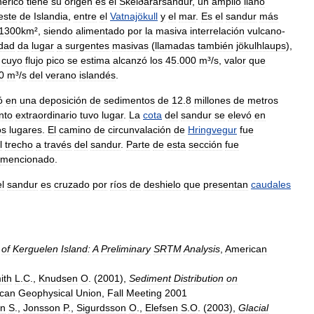
érico
tiene
su
origen
es
el
Skeiðarársandur
,
un
amplio
llano
este
de
Islandia
,
entre
el
Vatnajökull
y
el
mar
.
Es
el
sandur
más
1300km
²,
siendo
alimentado
por
la
masiva
interrelación
vulcano
-
idad
da
lugar
a
surgentes
masivas
(
llamadas
también
jökulhlaups
),
,
cuyo
flujo
pico
se
estima
alcanzó
los
45
.
000
m
³/
s
,
valor
que
0
m
³/
s
del
verano
islandés
.
ó
en
una
deposición
de
sedimentos
de
12
.
8
millones
de
metros
nto
extraordinario
tuvo
lugar
.
La
cota
del
sandur
se
elevó
en
os
lugares
.
El
camino
de
circunvalación
de
Hringvegur
fue
l
trecho
a
través
del
sandur
.
Parte
de
esta
sección
fue
mencionado
.
el
sandur
es
cruzado
por
ríos
de
deshielo
que
presentan
caudales
of
Kerguelen
Island:
A
Preliminary
SRTM
Analysis
,
American
ith
L
.
C
.,
Knudsen
O
. (
2001
),
Sediment
Distribution
on
can
Geophysical
Union
,
Fall
Meeting
2001
on
S
.,
Jonsson
P
.,
Sigurdsson
O
.,
Elefsen
S
.
O
. (
2003
),
Glacial