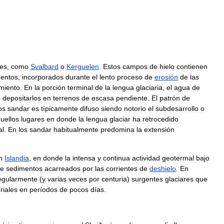
les
,
como
Svalbard
o
Kerguelen
.
Estos
campos
de
hielo
contienen
entos
,
incorporados
durante
el
lento
proceso
de
erosión
de
las
miento
.
En
la
porción
terminal
de
la
lengua
glaciaria
,
el
agua
de
o
depositarlos
en
terrenos
de
escasa
pendiente
.
El
patrón
de
os
sandar
es
típicamente
difuso
siendo
notorio
el
subdesarrollo
o
uellos
lugares
en
donde
la
lengua
glaciar
ha
retrocedido
al
.
En
los
sandar
habitualmente
predomina
la
extensión
n
Islandia
,
en
donde
la
intensa
y
continua
actividad
geotermal
bajo
e
sedimentos
acarreados
por
las
corrientes
de
deshielo
.
En
egularmente
(
y
varias
veces
por
centuria
)
surgentes
glaciares
que
riales
en
períodos
de
pocos
días
.