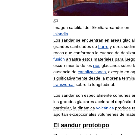
Imagen
satelital
del
Skeiðarársandur
en
Islandia
.
Los
sandar
se
encuentran
en
áreas
glacia
grandes
cantidades
de
barro
y
otros
sedim
rocas
que
conforman
la
cuenca
de
desliza
fusión
arrastra
estos
materiales
para
lueg
escurrimiento
de
los
ríos
glaciarios
sobre
l
ausencia
de
canalizaciones
,
excepto
en
aq
significativamente
desde
la
morena
termin
transversal
sobre
la
longitudinal
.
Los
sandar
son
especialmente
comunes
e
los
grandes
glaciares
acelera
el
depósito
d
particular
,
la
dinámica
volcánica
produce
r
aportan
excepcionales
volúmenes
de
mate
El
sandur
prototipo