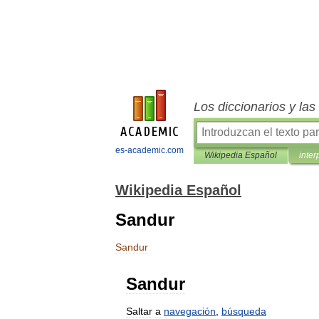
Los diccionarios y la
es-academic.com
Wikipedia Español
inter
Wikipedia Español
Sandur
Sandur
Sandur
Saltar
a
navegación
,
búsqueda