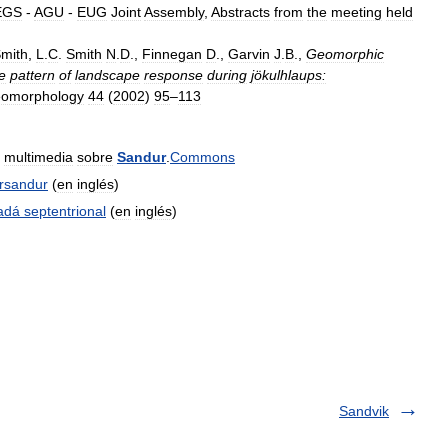
EGS
-
AGU
-
EUG
Joint
Assembly
,
Abstracts
from
the
meeting
held
mith
,
L
.
C
.
Smith
N
.
D
.,
Finnegan
D
.,
Garvin
J
.
B
.,
Geomorphic
e
pattern
of
landscape
response
during
jökulhlaups:
omorphology
44
(
2002
)
95
–
113
multimedia
sobre
Sandur
.
Commons
rsandur
(
en
inglés
)
adá
septentrional
(
en
inglés
)
Sandvik