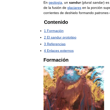
En
geología
,
un
sandur
(
plural
sandar
)
es
de
la
fusión
de
glaciares
en
la
porción
supe
corrientes
de
deshielo
formando
patrones
Contenido
1
Formación
2
El
sandur
prototipo
3
Referencias
4
Enlaces
externos
Formación