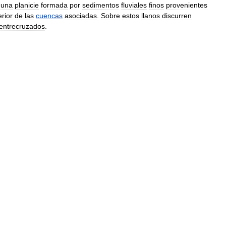
una
planicie
formada
por
sedimentos
fluviales
finos
provenientes
rior
de
las
cuencas
asociadas
.
Sobre
estos
llanos
discurren
entrecruzados
.