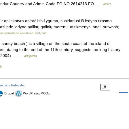
andur Country and Admin Code FO.NO.2614213 FO …
World
ir aplinkotyra apibrėžtis Lyguma, susidariusi iš ledyno tirpsmo
asi prie ledyno paliktų galinių morenų. atitikmenys: angl. outwash;
jos terminų aiškinamasis žodynas
ndy beach ) is a village on the south coast of the island of
, dating to the end of the 11th century, suggests the long history
 31 2004)… …
Wikipedia
ia
técnico
,
Publicidad
18+
Drupal,
WordPress, MODx.