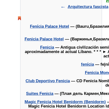
И
Arquitectura
fascista
Fenícia
Palace
Hotel
— (
Bauru
,
Бразили
Fenicia
Palace
Hotel
— (
Варжинья
,
Бразил
Fenicia
—
Antigua
civilización
semi
aproximadamente
al
actual
Líbano
. * * *
►
ac
fenícia
—
fe
|
ní
Fenicia
Mon
Club
Deportivo
Fenicia
—
CD
Fenicia
Nomb
d
Suites
Fenicia
— (
Плая
дель
Кармен
,
Мек
Magic
Fenicia
Hotel
Benidorm
(
Benidorm
)
Magic
Fenicia
Hotel
Benidorm
Location
I