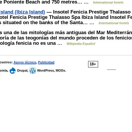
e
Poniente
Beach
and
750
metres
… …
International
hotels
Island
(
Ibiza
Island
)
—
Insotel
Fenicia
Prestige
Thalasso
otel
Fenicia
Prestige
Thalasso
Spa
Ibiza
Island
Insotel
F
s
situated
on
the
banks
of
the
Santa
… …
International
hotels
s
una
de
las
mitologías
más
antiguas
del
Mar
Mediterrá
oría
de
las
teogonías
del
mundo
proceden
de
los
fenicio
ología
fenicia
no
es
una
…
Wikipedia
Español
osotros:
Apoyo
técnico
,
Publicidad
18
+
omla
,
Drupal
,
WordPress
,
MODx
.