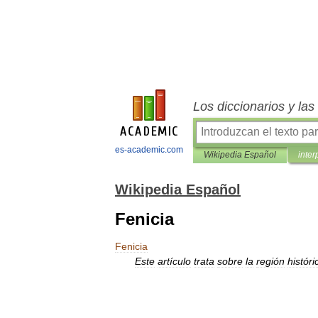
Los diccionarios y la
es-academic.com
Wikipedia Español
inter
Wikipedia Español
Fenicia
Fenicia
Este
artículo
trata
sobre
la
región
históri