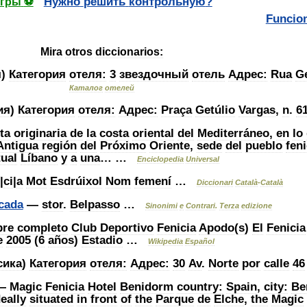
Нужно
решить
контрольную
?
гры
⚽
Funcio
Mira
otros
diccionarios:
я
)
Категория
отеля:
3
звездочный
отель
Адрес:
Rua
G
Каталог
отелей
ия
)
Категория
отеля:
Адрес:
Praça
Getúlio
Vargas
,
n
.
6
ta
originaria
de
la
costa
oriental
del
Mediterráneo
,
en
lo
Antigua
región
del
Próximo
Oriente
,
sede
del
pueblo
fen
tual
Líbano
y
a
una
… …
Enciclopedia
Universal
|
ci
|
a
Mot
Esdrúixol
Nom
femení
…
Diccionari
Català
-
Català
cada
—
stor
.
Belpasso
…
Sinonimi
e
Contrari
.
Terza
edizione
re
completo
Club
Deportivo
Fenicia
Apodo
(
s
)
El
Fenicia
e
2005
(
6
años
)
Estadio
…
Wikipedia
Español
сика
)
Категория
отеля:
Адрес:
30
Av
.
Norte
por
calle
46
—
Magic
Fenicia
Hotel
Benidorm
country:
Spain
,
city:
Be
deally
situated
in
front
of
the
Parque
de
Elche
,
the
Magic