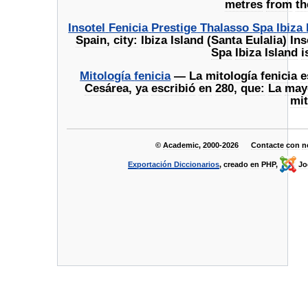
metres
from
th
Insotel
Fenicia
Prestige
Thalasso
Spa
Ibiza
Spain
,
city:
Ibiza
Island
(
Santa
Eulalia
)
Ins
Spa
Ibiza
Island
i
Mitología
fenicia
—
La
mitología
fenicia
e
Cesárea
,
ya
escribió
en
280
,
que:
La
may
mit
©
Academic
,
2000
-
2026
Contacte
con
n
Exportación
Diccionarios
,
creado
en
PHP
,
Jo