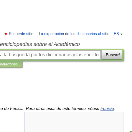
Recuerde sitio
La exportación de los diccionarios al sitio
ES
s enciclopedias sobre el Académico
¡Buscar!
pretaciones
ca
de
Fenicia
.
Para
otros
usos
de
este
término
,
véase
Fenicio
.