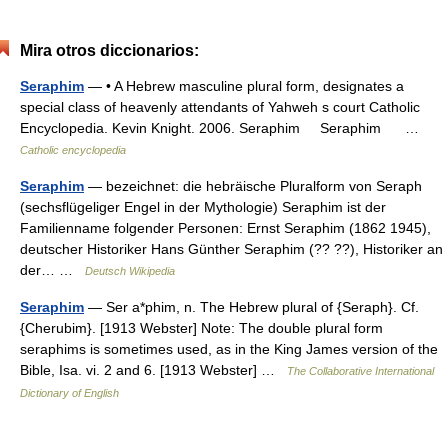
Mira otros diccionarios:
Seraphim
— • A Hebrew masculine plural form, designates a
special class of heavenly attendants of Yahweh s court Catholic
Encyclopedia. Kevin Knight. 2006. Seraphim Seraphim …
Catholic encyclopedia
Seraphim
— bezeichnet: die hebräische Pluralform von Seraph
(sechsflügeliger Engel in der Mythologie) Seraphim ist der
Familienname folgender Personen: Ernst Seraphim (1862 1945),
deutscher Historiker Hans Günther Seraphim (?? ??), Historiker an
der… …
Deutsch Wikipedia
Seraphim
— Ser a*phim, n. The Hebrew plural of {Seraph}. Cf.
{Cherubim}. [1913 Webster] Note: The double plural form
seraphims is sometimes used, as in the King James version of the
Bible, Isa. vi. 2 and 6. [1913 Webster] …
The Collaborative International
Dictionary of English