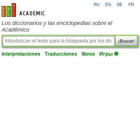
RU
EN
DE
FR
es-academic.com
Los diccionarios y las enciclopedias sobre el
Académico
¡Buscar!
interpretaciones
Traducciones
libros
Игры ⚽