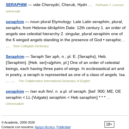
SERAPHIM
— vide Chersydri, Cherub, Hydri …
Hofmann J. Lexicon
universale
seraphim
— noun plural Etymology: Late Latin seraphim, plural,
seraphs, from Hebrew śĕrāphīm Date: 12th century 1. an order of
angels see celestial hierarchy 2. singular, plural seraphim one of
the 6 winged angels standing in the presence of God • seraphic…
…
New Collegiate Dictionary
Seraphim
— Seraph Ser aph, n.; pl. E. {Seraphs}, Heb.
{Seraphim}. [Heb. ser[=a]phim, pl.] One of an order of celestial
beings, each having three pairs of wings. In ecclesiastical art and
in poetry, a seraph is represented as one of a class of angels. Isa.
… …
The Collaborative International Dictionary of English
seraphim
— /ser euh fim/, n. a pl. of seraph. [bef. 900; ME; OE
seraphin < LL (Vulgate) seraphim < Heb saraphim] * * * …
Universalium
© Academic, 2000-2026
18+
Contacte con nosotros:
Apoyo técnico
,
Publicidad