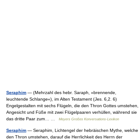
Seraphim
— (Mehrzahl des hebr. Saraph, »brennende,
leuchtende Schlange«), im Alten Testament (Jes. 6,2. 6)
Engelgestalten mit sechs Flügeln, die den Thron Gottes umstehen,
Angesicht und Füße mit zwei Flügelpaaren verhüllen, während sie
das dritte Paar zum… …
Meyers Großes Konversations-Lexikon
Seraphim
— Seraphim, Lichtengel der hebräischen Mythe, welche
den Thron umstehen, darauf die Herrlichkeit des Herrn der