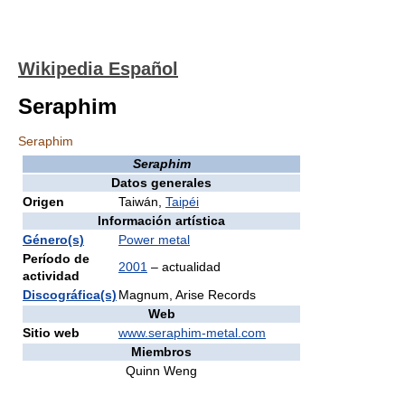
Wikipedia Español
Seraphim
Seraphim
Seraphim
Datos generales
Origen
Taiwán,
Taipéi
Información artística
Género(s)
Power metal
Período de
2001
– actualidad
actividad
Discográfica(s)
Magnum, Arise Records
Web
Sitio web
www.seraphim-metal.com
Miembros
Quinn Weng