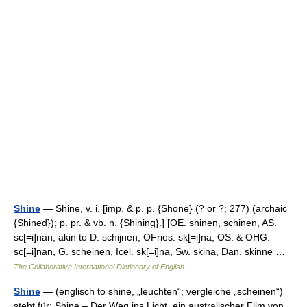
Shine
— Shine, v. i. [imp. & p. p. {Shone} (? or ?; 277) (archaic
{Shined}); p. pr. & vb. n. {Shining}.] [OE. shinen, schinen, AS.
sc[=i]nan; akin to D. schijnen, OFries. sk[=i]na, OS. & OHG.
sc[=i]nan, G. scheinen, Icel. sk[=i]na, Sw. skina, Dan. skinne …
The Collaborative International Dictionary of English
Shine
— (englisch to shine, „leuchten“; vergleiche „scheinen“)
steht für: Shine – Der Weg ins Licht, ein australischer Film von