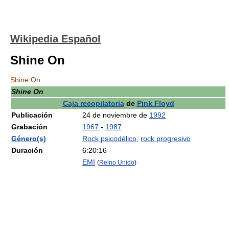
Wikipedia Español
Shine On
Shine On
Shine On
Caja recopilatoria
de
Pink Floyd
Publicación
24 de noviembre de
1992
Grabación
1967
-
1987
Género(s)
Rock psicodélico
,
rock progresivo
Duración
6:20:16
EMI
(
Reino Unido
)