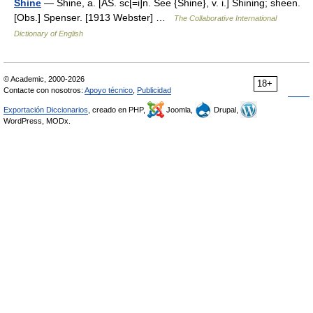
Shine
— Shine, a. [AS. sc[=i]n. See {Shine}, v. i.] Shining; sheen.
[Obs.] Spenser. [1913 Webster] …
The Collaborative International
Dictionary of English
© Academic, 2000-2026
18+
Contacte con nosotros:
Apoyo técnico
,
Publicidad
Exportación Diccionarios
, creado en PHP,
Joomla,
Drupal,
WordPress, MODx.