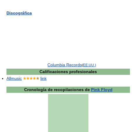
Discográfica
Columbia Records
(
EE.UU.)
Calificaciones profesionales
Allmusic
link
Cronología de recopilaciones de
Pink Floyd