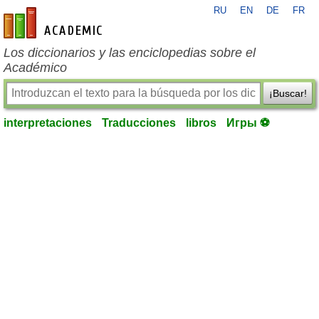
RU
EN
DE
FR
es-academic.com
Los diccionarios y las enciclopedias sobre el
Académico
¡Buscar!
interpretaciones
Traducciones
libros
Игры ⚽