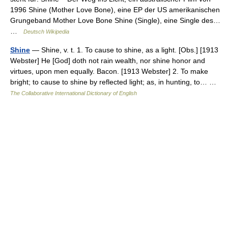
1996 Shine (Mother Love Bone), eine EP der US amerikanischen
Grungeband Mother Love Bone Shine (Single), eine Single des…
…
Deutsch Wikipedia
Shine
— Shine, v. t. 1. To cause to shine, as a light. [Obs.] [1913
Webster] He [God] doth not rain wealth, nor shine honor and
virtues, upon men equally. Bacon. [1913 Webster] 2. To make
bright; to cause to shine by reflected light; as, in hunting, to… …
The Collaborative International Dictionary of English