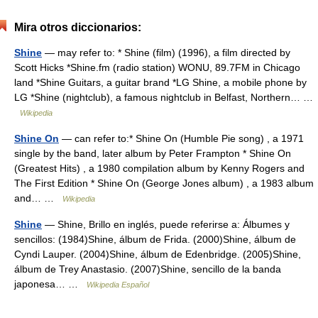
Mira otros diccionarios:
Shine
— may refer to: * Shine (film) (1996), a film directed by
Scott Hicks *Shine.fm (radio station) WONU, 89.7FM in Chicago
land *Shine Guitars, a guitar brand *LG Shine, a mobile phone by
LG *Shine (nightclub), a famous nightclub in Belfast, Northern… …
Wikipedia
Shine On
— can refer to:* Shine On (Humble Pie song) , a 1971
single by the band, later album by Peter Frampton * Shine On
(Greatest Hits) , a 1980 compilation album by Kenny Rogers and
The First Edition * Shine On (George Jones album) , a 1983 album
and… …
Wikipedia
Shine
— Shine, Brillo en inglés, puede referirse a: Álbumes y
sencillos: (1984)Shine, álbum de Frida. (2000)Shine, álbum de
Cyndi Lauper. (2004)Shine, álbum de Edenbridge. (2005)Shine,
álbum de Trey Anastasio. (2007)Shine, sencillo de la banda
japonesa… …
Wikipedia Español