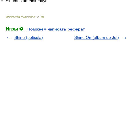
Álbumes de Pink Floyd
Wikimedia foundation
.
2010
.
Игры ⚽
Поможем написать реферат
Shine (película)
Shine On (álbum de Jet)