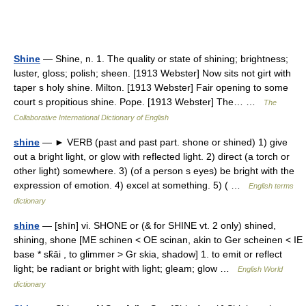
Shine
— Shine, n. 1. The quality or state of shining; brightness;
luster, gloss; polish; sheen. [1913 Webster] Now sits not girt with
taper s holy shine. Milton. [1913 Webster] Fair opening to some
court s propitious shine. Pope. [1913 Webster] The… …
The
Collaborative International Dictionary of English
shine
— ► VERB (past and past part. shone or shined) 1) give
out a bright light, or glow with reflected light. 2) direct (a torch or
other light) somewhere. 3) (of a person s eyes) be bright with the
expression of emotion. 4) excel at something. 5) ( …
English terms
dictionary
shine
— [shīn] vi. SHONE or (& for SHINE vt. 2 only) shined,
shining, shone [ME schinen < OE scinan, akin to Ger scheinen < IE
base * sk̑āi , to glimmer > Gr skia, shadow] 1. to emit or reflect
light; be radiant or bright with light; gleam; glow …
English World
dictionary