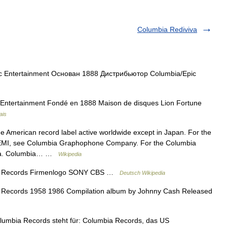
Columbia Rediviva
 Entertainment Основан 1888 Дистрибьютор Columbia/Epic
 Entertainment Fondé en 1888 Maison de disques Lion Fortune
ais
he American record label active worldwide except in Japan. For the
f EMI, see Columbia Graphophone Company. For the Columbia
mbia. Columbia… …
Wikipedia
a Records Firmenlogo SONY CBS …
Deutsch Wikipedia
Records 1958 1986 Compilation album by Johnny Cash Released
umbia Records steht für: Columbia Records, das US