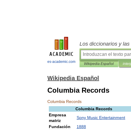
Los diccionarios y la
es-academic.com
Wikipedia Español
inter
Wikipedia Español
Columbia Records
Columbia
Records
Columbia
Records
Empresa
Sony
Music
Entertainment
matriz
Fundación
1888