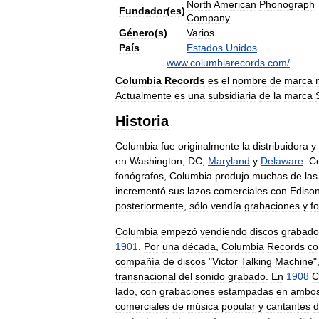
North
American
Phonograph
Fundador
(
es
)
Company
Género
(
s
)
Varios
País
Estados
Unidos
www
.
columbiarecords
.
com
/
Columbia
Records
es
el
nombre
de
marca
Actualmente
es
una
subsidiaria
de
la
marca
Historia
Columbia
fue
originalmente
la
distribuidora
y
en
Washington
,
DC
,
Maryland
y
Delaware
.
C
fonógrafos
,
Columbia
produjo
muchas
de
las
incrementó
sus
lazos
comerciales
con
Ediso
posteriormente
,
sólo
vendía
grabaciones
y
f
Columbia
empezó
vendiendo
discos
grabado
1901
.
Por
una
década
,
Columbia
Records
co
compañía
de
discos
"
Victor
Talking
Machine
"
transnacional
del
sonido
grabado
.
En
1908
C
lado
,
con
grabaciones
estampadas
en
ambo
comerciales
de
música
popular
y
cantantes
d