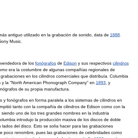
más
antiguo
utilizado
en
la
grabación
de
sonido
,
data
de
1888
.
Sony
Music
.
vendedora
de
los
fonógrafos
de
Edison
y
sus
respectivos
cilindros
omo
era
la
costumbre
de
algunas
compañías
regionales
de
grabaciones
en
los
cilindros
comerciales
que
distribuía
.
Columbia
n
y
la
"
North
American
Phonograph
Company
"
en
1893
,
y
onógrafos
de
su
propia
manufactura
.
s
y
fonógrafos
en
forma
paralela
a
los
sistemas
de
cilindros
en
mpitió
tanto
con
la
compañía
de
cilindros
de
Edison
como
con
la
,
siendo
uno
de
los
tres
grandes
nombres
en
la
industria
olumbia
introdujo
la
producción
masiva
de
los
discos
de
doble
s
lados
del
disco
.
Esto
se
solía
hacer
para
las
grabaciones
e
poco
renombre
,
pues
las
grabaciones
de
celebridades
como