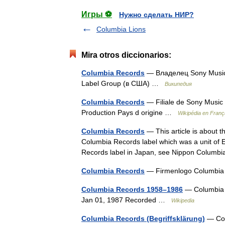
Игры ⚽
Нужно сделать НИР?
Columbia Lions
Mira otros diccionarios:
Columbia Records
— Владелец Sony Music
Label Group (в США) …
Википедия
Columbia Records
— Filiale de Sony Music
Production Pays d origine …
Wikipédia en Franç
Columbia Records
— This article is about t
Columbia Records label which was a unit o
Records label in Japan, see Nippon Colu
Columbia Records
— Firmenlogo Columbi
Columbia Records 1958–1986
— Columbia 
Jan 01, 1987 Recorded …
Wikipedia
Columbia Records (Begriffsklärung)
— Col