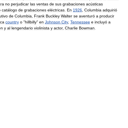
ra
no
perjudicar
las
ventas
de
sus
grabaciones
acústicas
o
catálogo
de
grabaciones
eléctricas
.
En
1926
,
Columbia
adquirió
utivo
de
Columbia
,
Frank
Buckley
Walter
se
aventuró
a
producir
ca
country
o
"
hillbilly
"
en
Johnson
City
,
Tennessee
e
incluyó
a
en
y
al
lengendario
violinista
y
actor
,
Charlie
Bowman
.