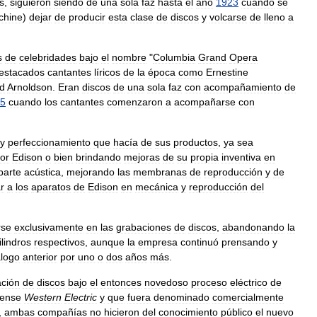
s
,
siguieron
siendo
de
una
sola
faz
hasta
el
año
1923
cuando
se
chine
)
dejar
de
producir
esta
clase
de
discos
y
volcarse
de
lleno
a
s
de
celebridades
bajo
el
nombre
"
Columbia
Grand
Opera
estacados
cantantes
líricos
de
la
época
como
Ernestine
id
Arnoldson
.
Eran
discos
de
una
sola
faz
con
acompañamiento
de
5
cuando
los
cantantes
comenzaron
a
acompañarse
con
y
perfeccionamiento
que
hacía
de
sus
productos
,
ya
sea
or
Edison
o
bien
brindando
mejoras
de
su
propia
inventiva
en
parte
acústica
,
mejorando
las
membranas
de
reproducción
y
de
r
a
los
aparatos
de
Edison
en
mecánica
y
reproducción
del
rse
exclusivamente
en
las
grabaciones
de
discos
,
abandonando
la
ilindros
respectivos
,
aunque
la
empresa
continuó
prensando
y
alogo
anterior
por
uno
o
dos
años
más
.
ción
de
discos
bajo
el
entonces
novedoso
proceso
eléctrico
de
dense
Western
Electric
y
que
fuera
denominado
comercialmente
,
ambas
compañías
no
hicieron
del
conocimiento
público
el
nuevo