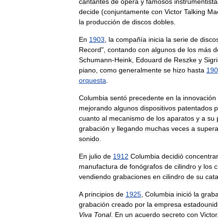
cantantes
de
ópera
y
famosos
instrumentista
decide
(
conjuntamente
con
Victor
Talking
Ma
la
producción
de
discos
dobles
.
En
1903
,
la
compañía
inicia
la
serie
de
disco
Record
",
contando
con
algunos
de
los
más
d
Schumann
-
Heink
,
Edouard
de
Reszke
y
Sigr
piano
,
como
generalmente
se
hizo
hasta
190
orquesta
.
Columbia
sentó
precedente
en
la
innovación
mejorando
algunos
dispositivos
patentados
p
cuanto
al
mecanismo
de
los
aparatos
y
a
su
grabación
y
llegando
muchas
veces
a
supera
sonido
.
En
julio
de
1912
Columbia
decidió
concentra
manufactura
de
fonógrafos
de
cilindro
y
los
c
vendiendo
grabaciones
en
cilindro
de
su
cat
A
principios
de
1925
,
Columbia
inició
la
graba
grabación
creado
por
la
empresa
estadouni
Viva
Tonal
.
En
un
acuerdo
secreto
con
Victor