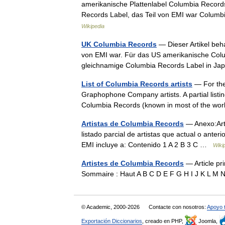
amerikanische Plattenlabel Columbia Reco
Records Label, das Teil von EMI war Colum
Wikipedia
UK Columbia Records
— Dieser Artikel beha
von EMI war. Für das US amerikanische Colu
gleichnamige Columbia Records Label in 
List of Columbia Records artists
— For the 
Graphophone Company artists. A partial listing
Columbia Records (known in most of the wo
Artistas de Columbia Records
— Anexo:Art
listado parcial de artistas que actual o ant
EMI incluye a: Contenido 1 A 2 B 3 C …
Wiki
Artistes de Columbia Records
— Article pr
Sommaire : Haut A B C D E F G H I J K L 
© Academic, 2000-2026
Contacte con nosotros:
Apoyo 
Exportación Diccionarios
, creado en PHP,
Joomla,