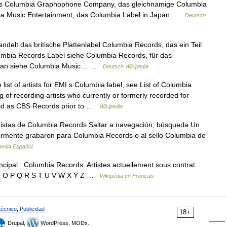
rds Columbia Graphophone Company, das gleichnamige Columbia
bia Music Entertainment, das Columbia Label in Japan …
Deutsch
ndelt das britische Plattenlabel Columbia Records, das ein Teil
mbia Records Label siehe Columbia Records, für das
Japan siehe Columbia Music… …
Deutsch Wikipedia
list of artists for EMI s Columbia label, see List of Columbia
 of recording artists who currently or formerly recorded for
rld as CBS Records prior to …
Wikipedia
istas de Columbia Records Saltar a navegación, búsqueda Un
eriormente grabaron para Columbia Records o al sello Columbia de
pedia Español
incipal : Columbia Records. Artistes actuellement sous contrat
M N O P Q R S T U V W X Y Z …
Wikipédia en Français
técnico
,
Publicidad
18+
Drupal,
WordPress, MODx.