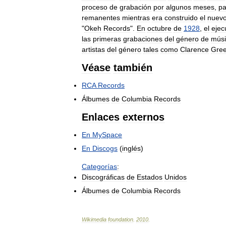
proceso
de
grabación
por
algunos
meses
,
pa
remanentes
mientras
era
construido
el
nuev
"
Okeh
Records
".
En
octubre
de
1928
,
el
ejec
las
primeras
grabaciones
del
género
de
músi
artistas
del
género
tales
como
Clarence
Gre
Véase
también
RCA
Records
Álbumes
de
Columbia
Records
Enlaces
externos
En
MySpace
En
Discogs
(
inglés
)
Categorías
:
Discográficas
de
Estados
Unidos
Álbumes
de
Columbia
Records
Wikimedia
foundation
.
2010
.