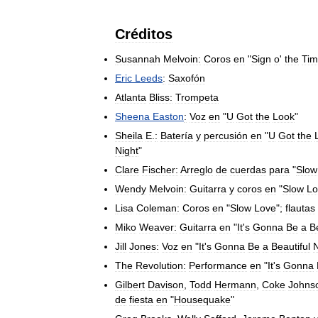
Créditos
Susannah
Melvoin:
Coros
en
"
Sign
o
'
the
Tim
Eric
Leeds
:
Saxofón
Atlanta
Bliss:
Trompeta
Sheena
Easton
:
Voz
en
"
U
Got
the
Look
"
Sheila
E
.
:
Batería
y
percusión
en
"
U
Got
the
Night
"
Clare
Fischer:
Arreglo
de
cuerdas
para
"
Slow
Wendy
Melvoin:
Guitarra
y
coros
en
"
Slow
Lo
Lisa
Coleman:
Coros
en
"
Slow
Love
";
flautas
Miko
Weaver:
Guitarra
en
"
It
'
s
Gonna
Be
a
B
Jill
Jones:
Voz
en
"
It
'
s
Gonna
Be
a
Beautiful
N
The
Revolution:
Performance
en
"
It
'
s
Gonna
Gilbert
Davison
,
Todd
Hermann
,
Coke
Johns
de
fiesta
en
"
Housequake
"