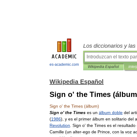
Los diccionarios y la
es-academic.com
Wikipedia Español
inter
Wikipedia Español
Sign o' the Times (álbum
Sign
o
'
the
Times
(
álbum
)
Sign
o
'
the
Times
es
un
álbum
doble
del
art
(
1986
),
y
es
el
primer
álbum
en
solitario
del
a
Revolution
.
Sign
o
'
the
Times
es
el
resultado
Camille
(
un
alter
-
ego
de
Prince
,
con
la
voz
a