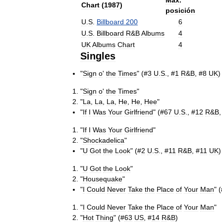
Máx
.
Chart
(
1987
)
posición
U
.
S
.
Billboard
200
6
U
.
S
.
Billboard
R
&
B
Albums
4
UK
Albums
Chart
4
Singles
"
Sign
o
'
the
Times
" (#
3
U
.
S
., #
1
R
&
B
, #
8
UK
)
"
Sign
o
'
the
Times
"
"
La
,
La
,
La
,
He
,
He
,
Hee
"
"
If
I
Was
Your
Girlfriend
" (#
67
U
.
S
., #
12
R
&
B
,
"
If
I
Was
Your
Girlfriend
"
"
Shockadelica
"
"
U
Got
the
Look
" (#
2
U
.
S
., #
11
R
&
B
, #
11
UK
)
"
U
Got
the
Look
"
"
Housequake
"
"
I
Could
Never
Take
the
Place
of
Your
Man
" 
"
I
Could
Never
Take
the
Place
of
Your
Man
"
"
Hot
Thing
" (#
63
US
, #
14
R
&
B
)