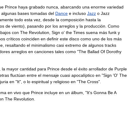
ue
Prince
haya
grabado
nunca
,
abarcando
una
enorme
variedad
,
algunas
bases
tomadas
del
Dance
e
incluso
Jazz
o
Jazz
tamente
todo
esta
vez
,
desde
la
composición
hasta
la
tos
de
viento
),
pasando
por
los
arreglos
y
la
producción
.
Como
abajos
con
The
Revolution
,
Sign
o
'
the
Times
suena
más
funk
y
hos
críticos
coinciden
en
definir
este
disco
como
uno
de
los
más
ce
,
resaltando
el
minimalismo
casi
extremo
de
algunos
tracks
dores
arreglos
en
canciones
tales
como
"
The
Ballad
Of
Dorothy
,
la
mayor
cantidad
para
Prince
desde
el
éxito
arrollador
de
Purple
letras
fluctúan
entre
el
mensaje
cuasi
apocalíptico
en
"
Sign
'
O
'
The
juria
en
"
It
",
o
lo
espiritual
y
religioso
en
"
The
Cross
".
ema
en
vivo
que
Prince
incluye
en
un
álbum
, "
It
'
s
Gonna
Be
A
on
The
Revolution
.