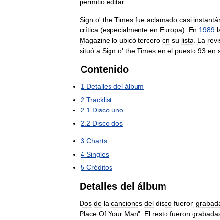
permitió
editar
.
Sign
o
'
the
Times
fue
aclamado
casi
instant
crítica
(
especialmente
en
Europa
).
En
1989
l
Magazine
lo
ubicó
tercero
en
su
lista
.
La
revi
situó
a
Sign
o
'
the
Times
en
el
puesto
93
en
Contenido
1
Detalles
del
álbum
2
Tracklist
2
.
1
Disco
uno
2
.
2
Disco
dos
3
Charts
4
Singles
5
Créditos
Detalles
del
álbum
Dos
de
la
canciones
del
disco
fueron
grabad
Place
Of
Your
Man
".
El
resto
fueron
grabada