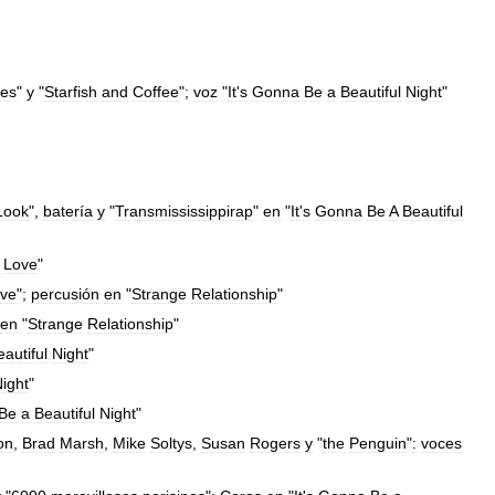
es
"
y
"
Starfish
and
Coffee
";
voz
"
It
'
s
Gonna
Be
a
Beautiful
Night
"
Look
",
batería
y
"
Transmississippirap
"
en
"
It
'
s
Gonna
Be
A
Beautiful
Love
"
ve
";
percusión
en
"
Strange
Relationship
"
en
"
Strange
Relationship
"
eautiful
Night
"
ight
"
Be
a
Beautiful
Night
"
on
,
Brad
Marsh
,
Mike
Soltys
,
Susan
Rogers
y
"
the
Penguin
"
:
voces