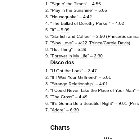
"
Sign
o
'
the
Times
" –
4:56
"
Play
in
the
Sunshine
" –
5:05
"
Housequake
" –
4:42
"
The
Ballad
of
Dorothy
Parker
" –
4:02
"
It
" –
5:09
"
Starfish
and
Coffee
" –
2:50
(
Prince
/
Susanna
"
Slow
Love
" –
4:22
(
Prince
/
Carole
Davis
)
"
Hot
Thing
" –
5:39
"
Forever
in
My
Life
" –
3:30
Disco
dos
"
U
Got
the
Look
" –
3:47
"
If
I
Was
Your
Girlfriend
" –
5:01
"
Strange
Relationship
" –
4:01
"
I
Could
Never
Take
the
Place
of
Your
Man
" 
"
The
Cross
" –
4:49
"
It
'
s
Gonna
Be
a
Beautiful
Night
" –
9:01
(
Prin
"
Adore
" –
6:30
Charts