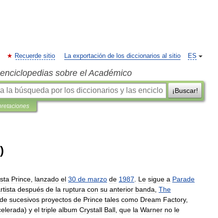
Recuerde sitio
La exportación de los diccionarios al sitio
ES
s enciclopedias sobre el Académico
¡Buscar!
pretaciones
)
ista
Prince
,
lanzado
el
30
de
marzo
de
1987
.
Le
sigue
a
Parade
rtista
después
de
la
ruptura
con
su
anterior
banda
,
The
de
sucesivos
proyectos
de
Prince
tales
como
Dream
Factory
,
celerada
)
y
el
triple
album
Crystall
Ball
,
que
la
Warner
no
le