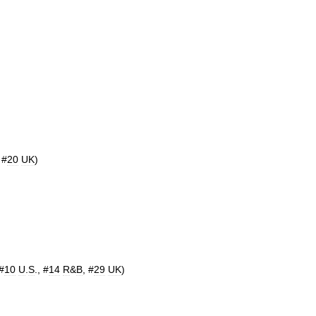
 #
20
UK
)
(#
10
U
.
S
., #
14
R
&
B
, #
29
UK
)