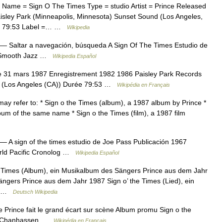
Name = Sign O The Times Type = studio Artist = Prince Released
sley Park (Minneapolis, Minnesota) Sunset Sound (Los Angeles,
h = 79:53 Label =… …
Wikipedia
— Saltar a navegación, búsqueda A Sign Of The Times Estudio de
, Smooth Jazz …
Wikipedia Español
e 31 mars 1987 Enregistrement 1982 1986 Paisley Park Records
s (Los Angeles (CA)) Durée 79:53 …
Wikipédia en Français
ay refer to: * Sign o the Times (album), a 1987 album by Prince *
bum of the same name * Sign o the Times (film), a 1987 film
— A sign of the times estudio de Joe Pass Publicación 1967
orld Pacific Cronolog …
Wikipedia Español
e Times (Album), ein Musikalbum des Sängers Prince aus dem Jahr
Sängers Prince aus dem Jahr 1987 Sign o’ the Times (Lied), ein
87 …
Deutsch Wikipedia
Prince fait le grand écart sur scène Album promu Sign o the
7 à Chanhassen …
Wikipédia en Français