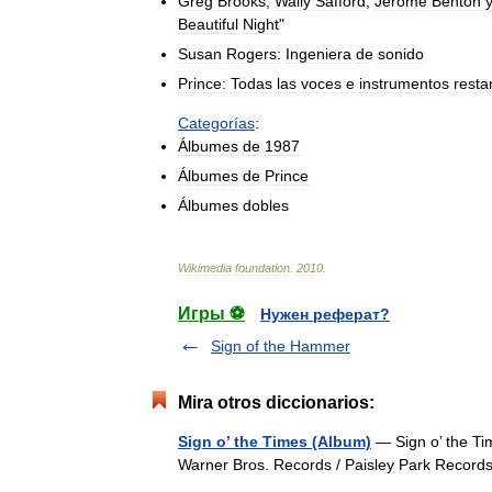
Greg
Brooks
,
Wally
Safford
,
Jerome
Benton
Beautiful
Night
"
Susan
Rogers:
Ingeniera
de
sonido
Prince:
Todas
las
voces
e
instrumentos
resta
Categorías
:
Álbumes
de
1987
Álbumes
de
Prince
Álbumes
dobles
Wikimedia
foundation
.
2010
.
Игры ⚽
Нужен реферат?
Sign of the Hammer
Mira otros diccionarios:
Sign o’ the Times (Album)
— Sign o’ the Ti
Warner Bros. Records / Paisley Park Reco