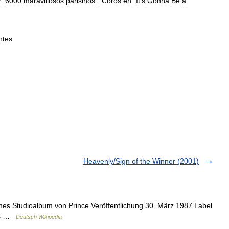
y
"
6000
maravillosos
parisinos
"
:
Coros
en
"
It
'
s
Gonna
Be
a
ntes
Heavenly/Sign of the Winner (2001)
mes Studioalbum von Prince Veröffentlichung 30. März 1987 Label
rds …
Deutsch Wikipedia