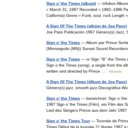
Sign o' the Times (album)
— Infobox Album 
= March 31, 1987 Recorded = 1982–1986 Pai
California) Genre = Funk, soul, rock Lengt
A Sign Of The Times (albúm de Joe Pass)
Joe Pass Publicación 1967 Género(s) Jazz
Sign o' the Times
— Album par Prince Sorti
(Minneapolis (MN)) Sunset Sound Recorder
Sign o' the Times
— or Sign “☮” the Times m
Sign o the Times (song), a single from the al
written and directed by Prince …
Wikipedia
A Sign Of The Times (álbum de Joe Pass)
Género(s) jazz, smooth jazz Discográfica W
Sign o’ the Times
— bezeichnet: Sign o’ th
1987 Sign o’ the Times (Film), ein Film des 
Lied des Sängers Prince aus dem Jahr 19
Sign o' the Times Tour
— Tournée de Prince 
Times Début de la tournée 21 février 198