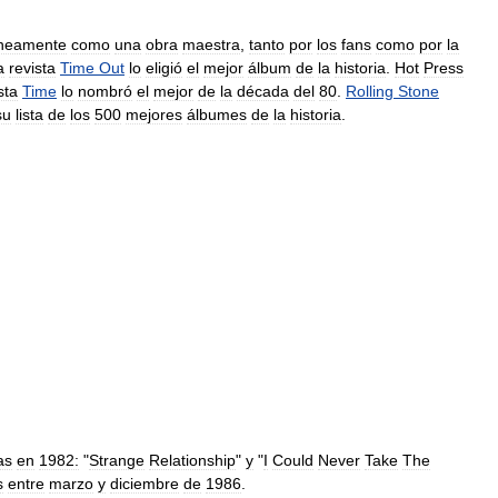
áneamente
como
una
obra
maestra
,
tanto
por
los
fans
como
por
la
a
revista
Time
Out
lo
eligió
el
mejor
álbum
de
la
historia
.
Hot
Press
sta
Time
lo
nombró
el
mejor
de
la
década
del
80
.
Rolling
Stone
su
lista
de
los
500
mejores
álbumes
de
la
historia
.
as
en
1982:
"
Strange
Relationship
"
y
"
I
Could
Never
Take
The
s
entre
marzo
y
diciembre
de
1986
.