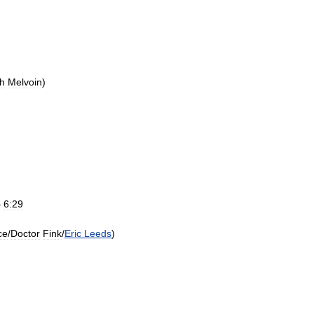
h
Melvoin
)
–
6:29
ce
/
Doctor
Fink
/
Eric
Leeds
)