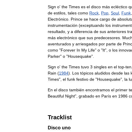
Sign
o
'
the
Times
es
el
disco
más
ecléctico
q
de
estilos
,
tales
como
Rock
,
Pop
,
Soul
,
Funk
Electrónico
.
Prince
se
hace
cargo
de
absolu
instrumentación
(
exceptuando
los
instrumen
resultado
,
y
a
diferencia
de
sus
anteriores
tr
más
electrónico
que
sus
predecesores
.
Muc
aventurados
y
arriesgados
por
parte
de
Prin
como
"
Forever
In
My
Life
"
o
"
It
",
o
los
innova
Parker
"
o
"
Housequake
".
Sign
o
'
the
Times
tuvo
3
singles
en
el
top
-
ten
Rain
(
1984
).
Los
tópicos
aludidos
desde
las
Times
",
el
funk
festivo
de
"
Housequake
",
la
lu
En
el
disco
también
encontramos
el
primer
t
Beautiful
Night
",
grabado
en
París
en
1986
c
Tracklist
Disco
uno