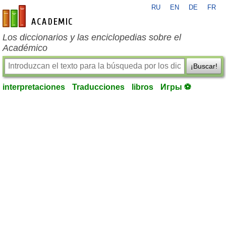
RU
EN
DE
FR
es-academic.com
Los diccionarios y las enciclopedias sobre el
Académico
¡Buscar!
interpretaciones
Traducciones
libros
Игры ⚽