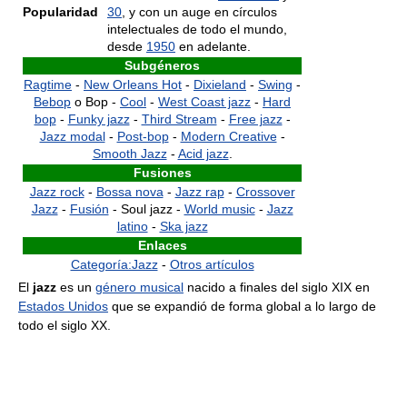
Popularidad
30
, y con un auge en círculos
intelectuales de todo el mundo,
desde
1950
en adelante.
Subgéneros
Ragtime
-
New Orleans Hot
-
Dixieland
-
Swing
-
Bebop
o Bop -
Cool
-
West Coast jazz
-
Hard
bop
-
Funky jazz
-
Third Stream
-
Free jazz
-
Jazz modal
-
Post-bop
-
Modern Creative
-
Smooth Jazz
-
Acid jazz
.
Fusiones
Jazz rock
-
Bossa nova
-
Jazz rap
-
Crossover
Jazz
-
Fusión
- Soul jazz -
World music
-
Jazz
latino
-
Ska jazz
Enlaces
Categoría:Jazz
-
Otros artículos
El
jazz
es un
género musical
nacido a finales del siglo XIX en
Estados Unidos
que se expandió de forma global a lo largo de
todo el siglo XX.