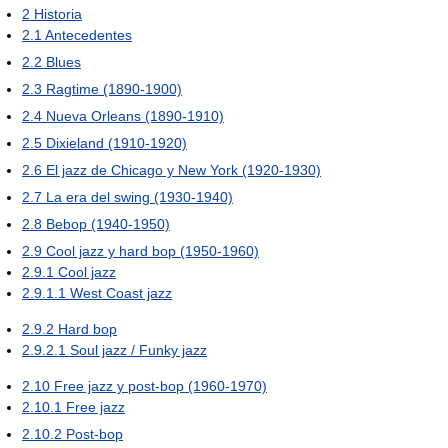
2
Historia
2.1
Antecedentes
2.2
Blues
2.3
Ragtime (1890-1900)
2.4
Nueva Orleans (1890-1910)
2.5
Dixieland (1910-1920)
2.6
El jazz de Chicago y New York (1920-1930)
2.7
La era del swing (1930-1940)
2.8
Bebop (1940-1950)
2.9
Cool jazz y hard bop (1950-1960)
2.9.1
Cool jazz
2.9.1.1
West Coast jazz
2.9.2
Hard bop
2.9.2.1
Soul jazz / Funky jazz
2.10
Free jazz y post-bop (1960-1970)
2.10.1
Free jazz
2.10.2
Post-bop