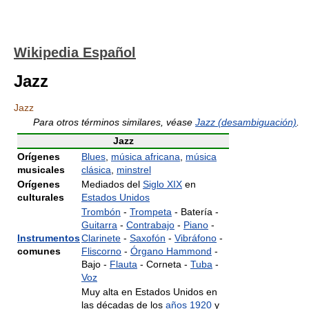
Wikipedia Español
Jazz
Jazz
Para otros términos similares, véase
Jazz (desambiguación)
.
Jazz
Orígenes
Blues
,
música africana
,
música
musicales
clásica
,
minstrel
Orígenes
Mediados del
Siglo XIX
en
culturales
Estados Unidos
Trombón
-
Trompeta
- Batería -
Guitarra
-
Contrabajo
-
Piano
-
Instrumentos
Clarinete
-
Saxofón
-
Vibráfono
-
comunes
Fliscorno
-
Órgano Hammond
-
Bajo -
Flauta
- Corneta -
Tuba
-
Voz
Muy alta en Estados Unidos en
las décadas de los
años 1920
y