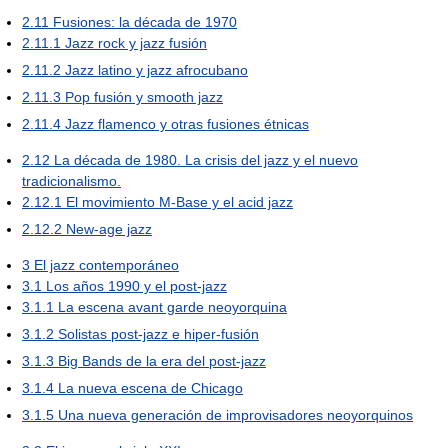
2.11
Fusiones: la década de 1970
2.11.1
Jazz rock y jazz fusión
2.11.2
Jazz latino y jazz afrocubano
2.11.3
Pop fusión y smooth jazz
2.11.4
Jazz flamenco y otras fusiones étnicas
2.12
La década de 1980. La crisis del jazz y el nuevo
tradicionalismo.
2.12.1
El movimiento M-Base y el acid jazz
2.12.2
New-age jazz
3
El jazz contemporáneo
3.1
Los años 1990 y el post-jazz
3.1.1
La escena avant garde neoyorquina
3.1.2
Solistas post-jazz e hiper-fusión
3.1.3
Big Bands de la era del post-jazz
3.1.4
La nueva escena de Chicago
3.1.5
Una nueva generación de improvisadores neoyorquinos