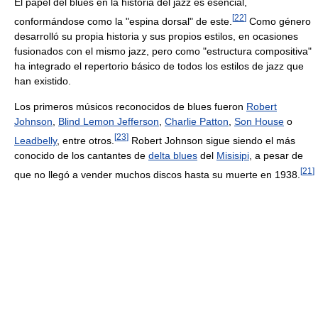
El papel del blues en la historia del jazz es esencial,
[
22
]
conformándose como la "espina dorsal" de este.
Como género
desarrolló su propia historia y sus propios estilos, en ocasiones
fusionados con el mismo jazz, pero como "estructura compositiva"
ha integrado el repertorio básico de todos los estilos de jazz que
han existido.
Los primeros músicos reconocidos de blues fueron
Robert
Johnson
,
Blind Lemon Jefferson
,
Charlie Patton
,
Son House
o
[
23
]
Leadbelly
, entre otros.
Robert Johnson sigue siendo el más
conocido de los cantantes de
delta blues
del
Misisipi
, a pesar de
[
21
]
que no llegó a vender muchos discos hasta su muerte en 1938.