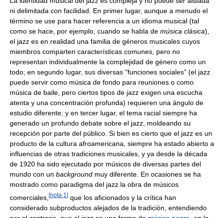
La identidad musical del jazz es compleja y no puede ser aislada
ni delimitada con facilidad. En primer lugar, aunque a menudo el
término se use para hacer referencia a un idioma musical (tal
como se hace, por ejemplo, cuando se habla de
música clásica
),
el jazz es en realidad una familia de géneros musicales cuyos
miembros comparten características comunes, pero no
representan individualmente la complejidad de género como un
todo; en segundo lugar, sus diversas "funciones sociales" (el jazz
puede servir como música de fondo para reuniones o como
música de baile, pero ciertos tipos de jazz exigen una escucha
atenta y una concentración profunda) requieren una ángulo de
estudio diferente; y en tercer lugar, el tema racial siempre ha
generado un profundo debate sobre el jazz, moldeando su
recepción por parte del público. Si bien es cierto que el jazz es un
producto de la cultura afroamericana, siempre ha estado abierto a
influencias de otras tradiciones musicales, y ya desde la década
de 1920 ha sido ejecutado por músicos de diversas partes del
mundo con un
background
muy diferente. En ocasiones se ha
mostrado como paradigma del jazz la obra de músicos
[
nota 1
]
comerciales,
que los aficionados y la crítica han
considerado subproductos alejados de la tradición, entendiendo
por el contrario, que el jazz es una forma de
música negra
, en la