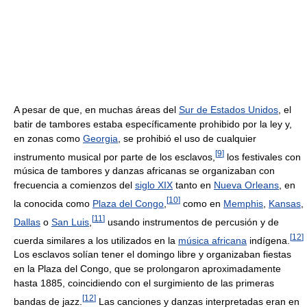
A pesar de que, en muchas áreas del
Sur de Estados Unidos
, el
batir de tambores estaba específicamente prohibido por la ley y,
en zonas como
Georgia
, se prohibió el uso de cualquier
[
9
]
instrumento musical por parte de los esclavos,
los festivales con
música de tambores y danzas africanas se organizaban con
frecuencia a comienzos del
siglo XIX
tanto en
Nueva Orleans
, en
[
10
]
la conocida como
Plaza del Congo
,
como en
Memphis
,
Kansas
,
[
11
]
Dallas
o
San Luis
,
usando instrumentos de percusión y de
[
12
]
cuerda similares a los utilizados en la
música africana
indígena.
Los esclavos solían tener el domingo libre y organizaban fiestas
en la Plaza del Congo, que se prolongaron aproximadamente
hasta 1885, coincidiendo con el surgimiento de las primeras
[
12
]
bandas de jazz.
Las canciones y danzas interpretadas eran en