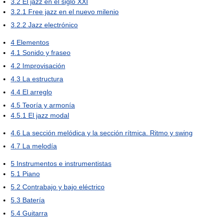
3.2
El jazz en el siglo XXI
3.2.1
Free jazz en el nuevo milenio
3.2.2
Jazz electrónico
4
Elementos
4.1
Sonido y fraseo
4.2
Improvisación
4.3
La estructura
4.4
El arreglo
4.5
Teoría y armonía
4.5.1
El jazz modal
4.6
La sección melódica y la sección rítmica. Ritmo y swing
4.7
La melodía
5
Instrumentos e instrumentistas
5.1
Piano
5.2
Contrabajo y bajo eléctrico
5.3
Batería
5.4
Guitarra