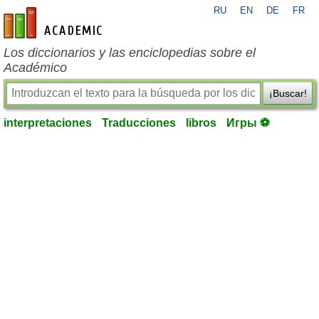
RU
EN
DE
FR
es-academic.com
Los diccionarios y las enciclopedias sobre el
Académico
¡Buscar!
interpretaciones
Traducciones
libros
Игры ⚽