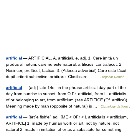
artificial
— ARTIFICIÁL, Ă, artificiali, e, adj. 1. Care imită un
produs al naturii, care nu este natural; artificios, contrafăcut. 2.
Nesincer, prefăcut, factice. 3. (Adesea adverbial) Care este făcut
după criterii subiective, arbitrare. Clasificare… …
Dicționar Român
artificial
— (adj.) late 14c., in the phrase artificial day part of the
day from sunrise to sunset, from O.Fr. artificial, from L. artificialis
of or belonging to art, from artificium (see ARTIFICE (Cf. artifice)).
Meaning made by man (opposite of natural) is …
Etymology dictionary
artificial
— [ärt΄ə fish′əl] adj. [ME < OFr < L artificialis < artificium,
ARTIFICE] 1. made by human work or art, not by nature; not
natural 2. made in imitation of or as a substitute for something