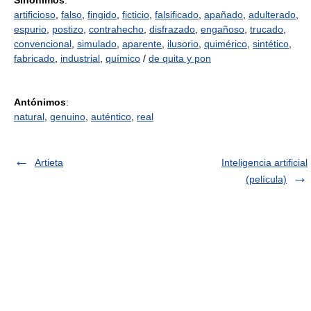
Sinónimos
:
artificioso
,
falso
,
fingido
,
ficticio
,
falsificado
,
apañado
,
adulterado
,
espurio
,
postizo
,
contrahecho
,
disfrazado
,
engañoso
,
trucado
,
convencional
,
simulado
,
aparente
,
ilusorio
,
quimérico
,
sintético
,
fabricado
,
industrial
,
químico
/
de quita y pon
Antónimos
:
natural
,
genuino
,
auténtico
,
real
Artieta
Inteligencia artificial
(película)