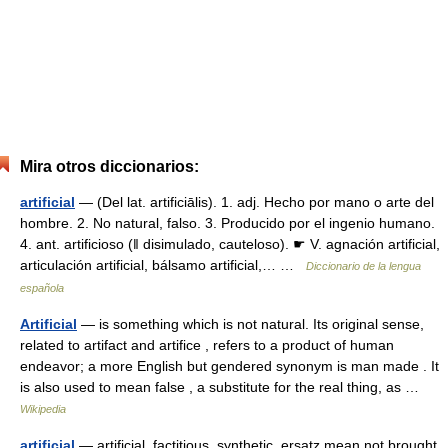
Mira otros diccionarios:
artificial
— (Del lat. artificiālis). 1. adj. Hecho por mano o arte del
hombre. 2. No natural, falso. 3. Producido por el ingenio humano.
4. ant. artificioso (ǁ disimulado, cauteloso). ☛ V. agnación artificial,
articulación artificial, bálsamo artificial,… …
Diccionario de la lengua
española
Artificial
— is something which is not natural. Its original sense,
related to artifact and artifice , refers to a product of human
endeavor; a more English but gendered synonym is man made . It
is also used to mean false , a substitute for the real thing, as …
Wikipedia
artificial
— artificial, factitious, synthetic, ersatz mean not brought