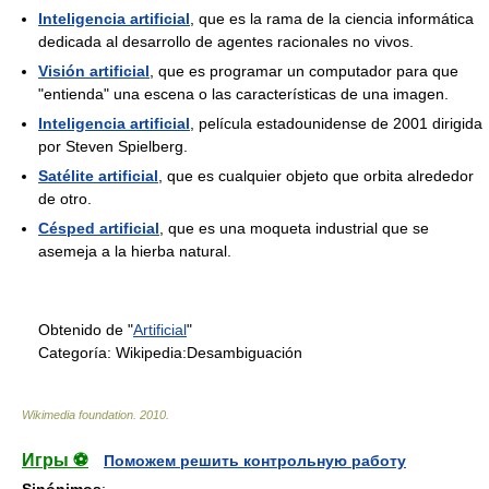
Inteligencia artificial
, que es la rama de la ciencia informática
dedicada al desarrollo de agentes racionales no vivos.
Visión artificial
, que es programar un computador para que
"entienda" una escena o las características de una imagen.
Inteligencia artificial
, película estadounidense de 2001 dirigida
por Steven Spielberg.
Satélite artificial
, que es cualquier objeto que orbita alrededor
de otro.
Césped artificial
, que es una moqueta industrial que se
asemeja a la hierba natural.
Obtenido de "
Artificial
"
Categoría:
Wikipedia:Desambiguación
Wikimedia foundation
.
2010
.
Игры ⚽
Поможем решить контрольную работу