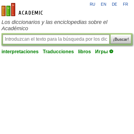
RU
EN
DE
FR
es-academic.com
Los diccionarios y las enciclopedias sobre el
Académico
¡Buscar!
interpretaciones
Traducciones
libros
Игры ⚽