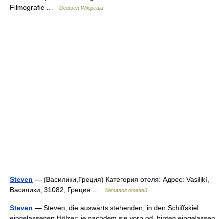
Filmografie …
Deutsch Wikipedia
Steven
— (Василики,Греция) Категория отеля: Адрес: Vasilikí,
Василики, 31082, Греция …
Каталог отелей
Steven
— Steven, die auswärts stehenden, in den Schiffskiel
eingelassenen Hölzer; je nachdem sie vorn od. hinten eingelassen