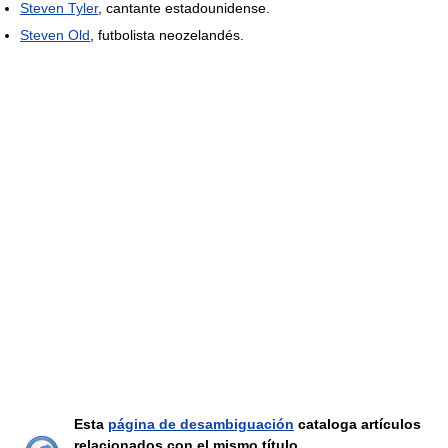
Steven Tyler
, cantante estadounidense.
Steven Old
, futbolista neozelandés.
Esta
página de desambiguación
cataloga artículos
relacionados con el mismo título.