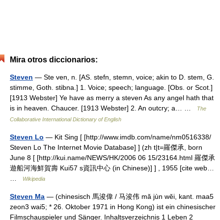
Mira otros diccionarios:
Steven
— Ste ven, n. [AS. stefn, stemn, voice; akin to D. stem, G.
stimme, Goth. stibna.] 1. Voice; speech; language. [Obs. or Scot.]
[1913 Webster] Ye have as merry a steven As any angel hath that
is in heaven. Chaucer. [1913 Webster] 2. An outcry; a… …
The
Collaborative International Dictionary of English
Steven Lo
— Kit Sing [ [http://www.imdb.com/name/nm0516338/
Steven Lo The Internet Movie Database] ] (zh t|t=羅傑承, born
June 8 [ [http://kui.name/NEWS/HK/2006 06 15/23164.html 羅傑承
遊船河海鮮賀壽 Kui57 s資訊中心 (in Chinese)] ] , 1955 [cite web…
…
Wikipedia
Steven Ma
— (chinesisch 馬浚偉 / 马浚伟 mă jùn wĕi, kant. maa5
zeon3 wai5; * 26. Oktober 1971 in Hong Kong) ist ein chinesischer
Filmschauspieler und Sänger. Inhaltsverzeichnis 1 Leben 2