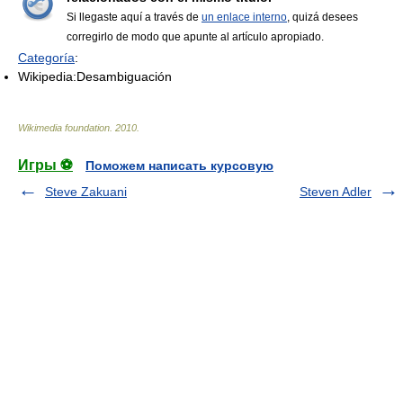
Si llegaste aquí a través de
un enlace interno
, quizá desees
corregirlo de modo que apunte al artículo apropiado.
Categoría
:
Wikipedia:Desambiguación
Wikimedia foundation
.
2010
.
Игры ⚽
Поможем написать курсовую
Steve Zakuani
Steven Adler