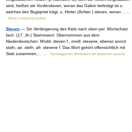
sind, heißen sie Vordersteven, woran das Galion befestigt ist u.
welches den Bugspriet trägt, u. Hinter (Achter ) steven, woran… …
Pierer's Universal-Lexikon
Steven
— Sm Verlängerung des Kiels nach oben per. Wortschatz
fach. (17. Jh.) Stammwort. Übernommen aus dem
Niederdeutschen: Mndd. steven f., mndl. stevene; ebenso anord.
stafn, ae. stefn, afr. stevene f. Das Wort gehört offensichtlich mit
Stab zusammen;… …
Etymologisches Wörterbuch der deutschen sprache