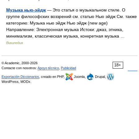
Музыка нью-эйдж
— Это статья о музыкальном стиле. О
группе философских воззрений см. статью Нью эйдж См. также
категорию: Музыка нью эйдж Нью эйдж (new age)
Направление: Электронная музыка Истоки: джаз, этника,
минимализм, классическая музыка, конкретная музыка …
Википедия
© Academic, 2000-2026
18+
Contacte con nosotros:
Apoyo técnico
,
Publicidad
Exportación Diccionarios
, creado en PHP,
Joomla,
Drupal,
WordPress, MODx.