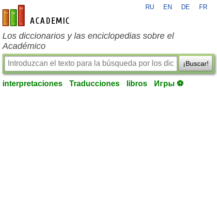
RU
EN
DE
FR
es-academic.com
Los diccionarios y las enciclopedias sobre el
Académico
¡Buscar!
interpretaciones
Traducciones
libros
Игры ⚽