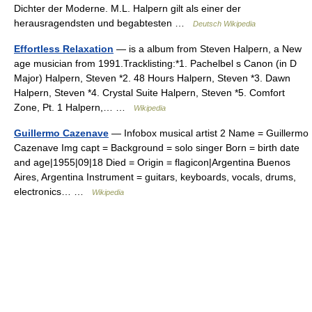
Dichter der Moderne. M.L. Halpern gilt als einer der
herausragendsten und begabtesten …
Deutsch Wikipedia
Effortless Relaxation
— is a album from Steven Halpern, a New
age musician from 1991.Tracklisting:*1. Pachelbel s Canon (in D
Major) Halpern, Steven *2. 48 Hours Halpern, Steven *3. Dawn
Halpern, Steven *4. Crystal Suite Halpern, Steven *5. Comfort
Zone, Pt. 1 Halpern,… …
Wikipedia
Guillermo Cazenave
— Infobox musical artist 2 Name = Guillermo
Cazenave Img capt = Background = solo singer Born = birth date
and age|1955|09|18 Died = Origin = flagicon|Argentina Buenos
Aires, Argentina Instrument = guitars, keyboards, vocals, drums,
electronics… …
Wikipedia