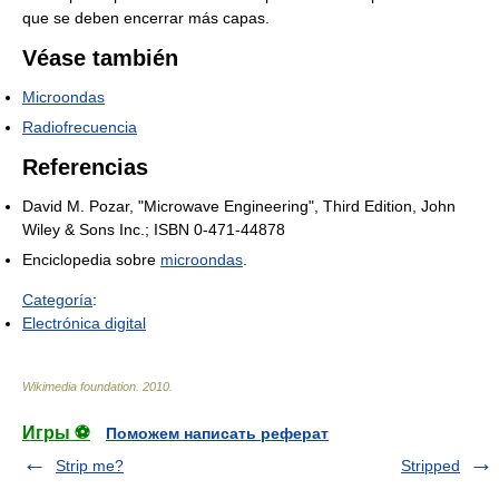
que se deben encerrar más capas.
Véase también
Microondas
Radiofrecuencia
Referencias
David M. Pozar, "Microwave Engineering", Third Edition, John
Wiley & Sons Inc.; ISBN 0-471-44878
Enciclopedia sobre
microondas
.
Categoría
:
Electrónica digital
Wikimedia foundation
.
2010
.
Игры ⚽
Поможем написать реферат
Strip me?
Stripped