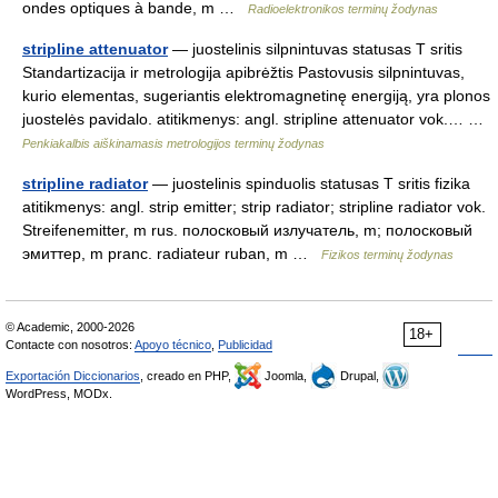
ondes optiques à bande, m …
Radioelektronikos terminų žodynas
stripline attenuator
— juostelinis silpnintuvas statusas T sritis
Standartizacija ir metrologija apibrėžtis Pastovusis silpnintuvas,
kurio elementas, sugeriantis elektromagnetinę energiją, yra plonos
juostelės pavidalo. atitikmenys: angl. stripline attenuator vok.… …
Penkiakalbis aiškinamasis metrologijos terminų žodynas
stripline radiator
— juostelinis spinduolis statusas T sritis fizika
atitikmenys: angl. strip emitter; strip radiator; stripline radiator vok.
Streifenemitter, m rus. полосковый излучатель, m; полосковый
эмиттер, m pranc. radiateur ruban, m …
Fizikos terminų žodynas
© Academic, 2000-2026
18+
Contacte con nosotros:
Apoyo técnico
,
Publicidad
Exportación Diccionarios
, creado en PHP,
Joomla,
Drupal,
WordPress, MODx.