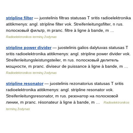
stripline filter
— juostelinis filtras statusas T sritis radioelektronika
atitikmenys: angl. stripline filter vok. Streifenleitungsfilter, n rus.
полосковый фильтр, m pranc. filtre à ligne à bande, m …
Radioelektronikos terminų žodynas
stripline power divider
— juostelinis galios dalytuvas statusas T
sritis radioelektronika atitikmenys: angl. stripline power divider vok.
Streifenleitungsleistungsteiler, m rus. полосковый делитель
мощности, m pranc. diviseur de puissance à ligne à bande, m …
Radioelektronikos terminų žodynas
stripline resonator
— juostelinis rezonatorius statusas T sritis
radioelektronika atitikmenys: angl. stripline resonator vok.
Streifenleitungsresonator, m rus. резонатор на полосковой
линии, m pranc. résonateur à ligne à bande, m …
Radioelektronikos
terminų žodynas