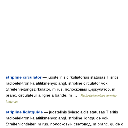
stripline circulator
— juostelinis cirkuliatorius statusas T sritis
radioelektronika atitikmenys: angl. stripline circulator vok.
Streifenleitungszirkulator, m rus. полосковый циркулятор, m
pranc. circulateur à ligne à bande, m …
Radioelektronikos terminų
žodynas
stripline lightguide
— juostelinis šviesolaidis statusas T sritis
radioelektronika atitikmenys: angl. stripline lightguide vok.
Streifenlichtleiter, m rus. полосковый световод, m pranc. guide d