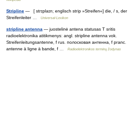
Stripline
— [ strɪplaɪn; englisch strip »Streifen«] die, / s, der
Streifenleiter …
Universal-Lexikon
stripline antenna
— juostelinė antena statusas T sritis
radioelektronika atitikmenys: angl. stripline antenna vok.
Streifenleitungsantenne, f rus. полосковая антенна, f pranc.
antenne à ligne à bande, f …
Radioelektronikos terminų žodynas