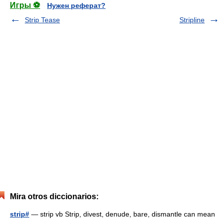
Игры ⚽
Нужен реферат?
Strip Tease
Stripline
Mira otros diccionarios:
strip#
— strip vb Strip, divest, denude, bare, dismantle can mean