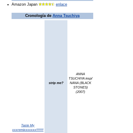
Amazon Japan
enlace
Cronología de
Anna Tsuchiya
ANNA
TSUCHIYA inspi'
strip me?
NANA (BLACK
STONES)
(2007)
Taste My
xxxremixxxxxxx!!!!!!!!