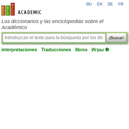
RU
EN
DE
FR
es-academic.com
Los diccionarios y las enciclopedias sobre el
Académico
¡Buscar!
interpretaciones
Traducciones
libros
Игры ⚽