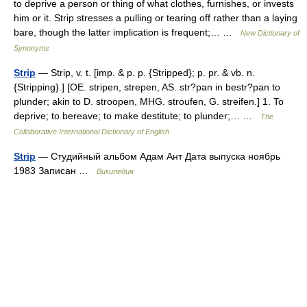
to deprive a person or thing of what clothes, furnishes, or invests
him or it. Strip stresses a pulling or tearing off rather than a laying
bare, though the latter implication is frequent;… …
New Dictionary of
Synonyms
Strip
— Strip, v. t. [imp. & p. p. {Stripped}; p. pr. & vb. n.
{Stripping}.] [OE. stripen, strepen, AS. str?pan in bestr?pan to
plunder; akin to D. stroopen, MHG. stroufen, G. streifen.] 1. To
deprive; to bereave; to make destitute; to plunder;… …
The
Collaborative International Dictionary of English
Strip
— Студийный альбом Адам Ант Дата выпуска ноябрь
1983 Записан …
Википедия