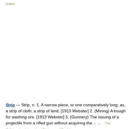
origins
Strip
— Strip, n. 1. A narrow piece, or one comparatively long; as,
a strip of cloth; a strip of land. [1913 Webster] 2. (Mining) A trough
for washing ore. [1913 Webster] 3. (Gunnery) The issuing of a
projectile from a rifled gun without acquiring the… …
The