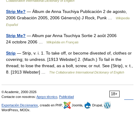
Collaborative International Dictionary of English
Strip Me?
— Álbum de Anna Tsuchiya Publicación 2 de agosto,
2006 Grabación 2005, 2006 Género(s) J Rock, Punk …
Wikipedia
Español
Strip Me?
— Album par Anna Tsuchiya Sortie 2 août 2006
24 octobre 2006 …
Wikipédia en Français
Strip
— Strip, v. i. 1. To take off, or become divested of, clothes or
covering; to undress. [1913 Webster] 2. (Mach.) To fail in the
thread; to lose the thread, as a bolt, screw, or nut. See {Strip}, v. t.,
8. [1913 Webster] …
The Collaborative International Dictionary of English
© Academic, 2000-2026
18+
Contacte con nosotros:
Apoyo técnico
,
Publicidad
Exportación Diccionarios
, creado en PHP,
Joomla,
Drupal,
WordPress, MODx.