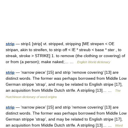
strip
— strip1 [strip] vt. stripped, stripping [ME strepen < OE
stripan, akin to streifen, to strip off < IE * streub < base * ster , to
streak, stroke > STRIKE] 1. to remove (the clothing or covering) of
or from (a person); make naked;… …
English World dictionary
strip
— ‘narrow piece’ [15] and strip ‘remove covering’ [13] are
distinct words. The former was perhaps borrowed from Middle Low
German strippe ‘strap’, and may be related to English stripe [17],
an acquisition from Middle Dutch strīfe. A stripling [13]… …
The
Hutchinson dictionary of word origins
strip
— ‘narrow piece’ [15] and strip ‘remove covering’ [13] are
distinct words. The former was perhaps borrowed from Middle Low
German strippe ‘strap’, and may be related to English stripe [17],
an acquisition from Middle Dutch strīfe. A stripling [13]… …
Word