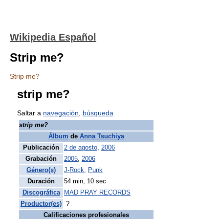
Wikipedia Español
Strip me?
Strip me?
strip me?
Saltar a
navegación
,
búsqueda
strip me?
Álbum
de
Anna Tsuchiya
Publicación
2 de agosto
,
2006
Grabación
2005
,
2006
Género(s)
J-Rock
,
Punk
Duración
54 min, 10 sec
Discográfica
MAD PRAY RECORDS
Productor(es)
?
Calificaciones profesionales