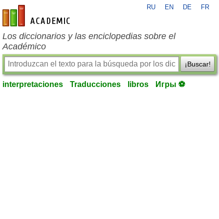
RU
EN
DE
FR
es-academic.com
Los diccionarios y las enciclopedias sobre el
Académico
¡Buscar!
interpretaciones
Traducciones
libros
Игры ⚽