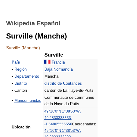
Wikipedia Español
Surville (Mancha)
Surville (Mancha)
Surville
País
Francia
•
Región
Baja Normandía
•
Departamento
Mancha
•
Distrito
distrito de Coutances
• Cantón
cantón de La Haye-du-Puits
Communauté de communes
•
Mancomunidad
de la Haye-du-Puits
49°16′0″N
1°38′53″W
/
49.2833333333
,
-1.64805555556
Coordenadas:
Ubicación
49°16′0″N
1°38′53″W
/