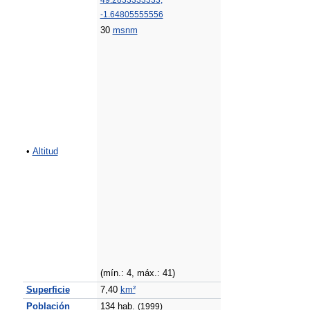
49.2833333333
,
-1.64805555556
30
msnm
•
Altitud
(mín.: 4, máx.: 41)
Superficie
7,40
km²
Población
134 hab.
(1999)