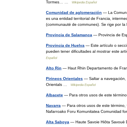
Tormes… …
Wikipedia Español
Comunidad de aglomeración
— La Comunid
es una entidad territorial de Francia, inte
(communauté de communes). Se rige por l
Provincia de Salamanca
— Provincia de 
Provincia de Huelva
— Este artículo o secc
pueden tener dificultades al mostrar este ar
Español
Alto Rin
— Haut Rhin Departamento de Fr
Pirineos Orientales
— Saltar a navegación, 
Orientals …
Wikipedia Español
Albacete
— Para otros usos de este términ
Navarra
— Para otros usos de este término,
Nafarroako Foru Komunitatea Comunidad f
Alta Saboya
— Haute Savoie Hiôta Savouè