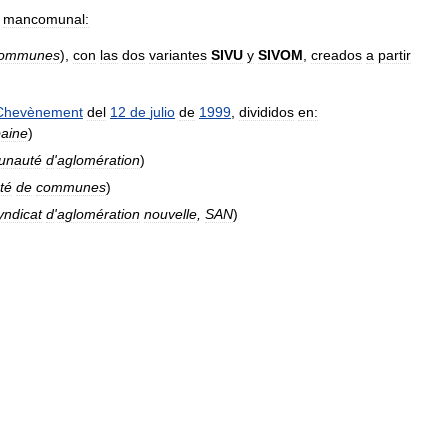
mancomunal:
ommunes
),
con
las
dos
variantes
SIVU
y
SIVOM
,
creados
a
partir
Chevènement
del
12
de
julio
de
1999
,
divididos
en:
baine
)
nauté
d
'
aglomération
)
té
de
communes
)
yndicat
d
'
aglomération
nouvelle
,
SAN
)