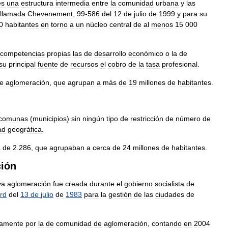
es
una
estructura
intermedia
entre
la
comunidad
urbana
y
las
llamada
Chevenement
,
99
-
586
del
12
de
julio
de
1999
y
para
su
0
habitantes
en
torno
a
un
núcleo
central
de
al
menos
15
000
competencias
propias
las
de
desarrollo
económico
o
la
de
su
principal
fuente
de
recursos
el
cobro
de
la
tasa
profesional
.
e
aglomeración
,
que
agrupan
a
más
de
19
millones
de
habitantes
.
comunas
(
municipios
)
sin
ningún
tipo
de
restricción
de
número
de
ad
geográfica
.
a
de
2
.
286
,
que
agrupaban
a
cerca
de
24
millones
de
habitantes
.
ión
va
aglomeración
fue
creada
durante
el
gobierno
socialista
de
rd
del
13
de
julio
de
1983
para
la
gestión
de
las
ciudades
de
vamente
por
la
de
comunidad
de
aglomeración
,
contando
en
2004