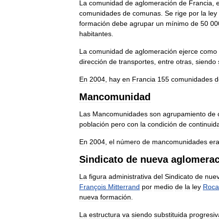
La
comunidad
de
aglomeración
de
Francia
,
comunidades
de
comunas
.
Se
rige
por
la
ley
formación
debe
agrupar
un
mínimo
de
50
00
habitantes
.
La
comunidad
de
aglomeración
ejerce
como
dirección
de
transportes
,
entre
otras
,
siendo
En
2004
,
hay
en
Francia
155
comunidades
d
Mancomunidad
Las
Mancomunidades
son
agrupamiento
de
población
pero
con
la
condición
de
continuid
En
2004
,
el
número
de
mancomunidades
er
Sindicato
de
nueva
aglomerac
La
figura
administrativa
del
Sindicato
de
nue
François
Mitterrand
por
medio
de
la
ley
Roca
nueva
formación
.
La
estructura
va
siendo
substituida
progresi