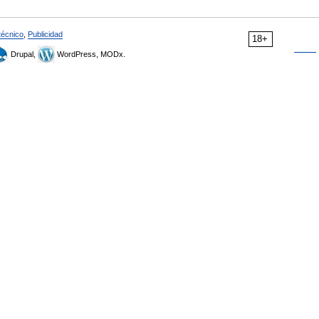
técnico
,
Publicidad
18+
Drupal,
WordPress, MODx.