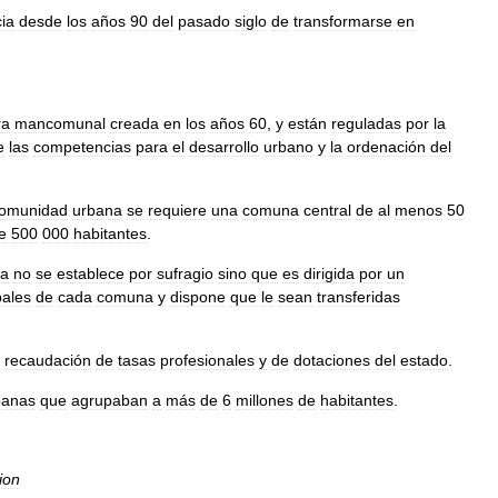
ia
desde
los
años
90
del
pasado
siglo
de
transformarse
en
ra
mancomunal
creada
en
los
años
60
,
y
están
reguladas
por
la
e
las
competencias
para
el
desarrollo
urbano
y
la
ordenación
del
omunidad
urbana
se
requiere
una
comuna
central
de
al
menos
50
e
500
000
habitantes
.
sa
no
se
establece
por
sufragio
sino
que
es
dirigida
por
un
pales
de
cada
comuna
y
dispone
que
le
sean
transferidas
recaudación
de
tasas
profesionales
y
de
dotaciones
del
estado
.
banas
que
agrupaban
a
más
de
6
millones
de
habitantes
.
ion