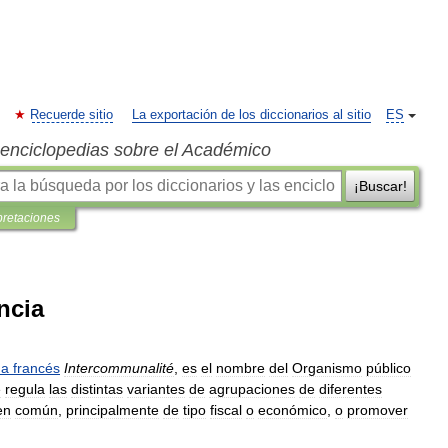
Recuerde sitio
La exportación de los diccionarios al sitio
ES
s enciclopedias sobre el Académico
¡Buscar!
pretaciones
ncia
ma
francés
Intercommunalité
,
es
el
nombre
del
Organismo
público
e
regula
las
distintas
variantes
de
agrupaciones
de
diferentes
en
común
,
principalmente
de
tipo
fiscal
o
económico
,
o
promover