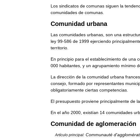
Los
sindicatos
de
comunas
siguen
la
tendenc
comunidades
de
comunas
.
Comunidad
urbana
Las
comunidades
urbanas
,
son
una
estructu
ley
99
-
586
de
1999
ejerciendo
principalment
territorio
.
En
principio
para
el
establecimiento
de
una
c
000
habitantes
,
y
un
agrupamiento
mínimo
d
La
dirección
de
la
comunidad
urbana
france
consejo
,
formado
por
representantes
munici
obligatoriamente
ciertas
competencias
.
El
presupuesto
proviene
principalmente
de
la
En
el
año
2000
,
existían
14
comunidades
ur
Comunidad
de
aglomeración
Communauté
d
'
agglomérat
Artículo
principal: