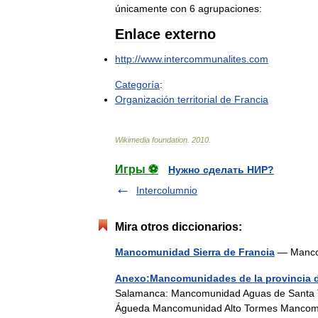
únicamente
con
6
agrupaciones:
Enlace
externo
http:
//
www
.
intercommunalites
.
com
Categoría
:
Organización
territorial
de
Francia
Wikimedia
foundation
.
2010
.
Игры ⚽
Нужно сделать НИР?
Intercolumnio
Mira otros diccionarios:
Mancomunidad Sierra de Francia
— Manco
Anexo:Mancomunidades de la provincia 
Salamanca: Mancomunidad Aguas de Santa
Águeda Mancomunidad Alto Tormes Mancomun