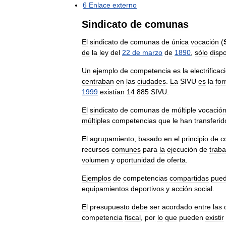
6
Enlace
externo
Sindicato
de
comunas
El
sindicato
de
comunas
de
única
vocación
(
de
la
ley
del
22
de
marzo
de
1890
,
sólo
disp
Un
ejemplo
de
competencia
es
la
electrificac
centraban
en
las
ciudades
.
La
SIVU
es
la
fo
1999
existían
14
885
SIVU
.
El
sindicato
de
comunas
de
múltiple
vocació
múltiples
competencias
que
le
han
transferid
El
agrupamiento
,
basado
en
el
principio
de
c
recursos
comunes
para
la
ejecución
de
traba
volumen
y
oportunidad
de
oferta
.
Ejemplos
de
competencias
compartidas
pue
equipamientos
deportivos
y
acción
social
.
El
presupuesto
debe
ser
acordado
entre
las
competencia
fiscal
,
por
lo
que
pueden
existir