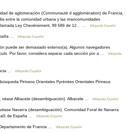
ad de aglomeración (Communauté d agglomération) de Francia,
rmedia entre la comunidad urbana y las mancomunidades
a llamada Ley Chevènement, 99 586 de 12… …
Wikipedia Español
España …
Wikipedia Español
ión puede ser demasiado extenso(a). Algunos navegadores
tículo. Por favor, considera separar cada sección por a …
Wikipedia
ancia …
Wikipedia Español
búsqueda Pirineos Orientales Pyrénées Orientales Pirineus
o, véase Albacete (desambiguación). Albacete …
Wikipedia Español
 véase Navarra (desambiguación). Comunidad Foral de Navarra
oral1 de España …
Wikipedia Español
 Departamento de Francia …
Wikipedia Español