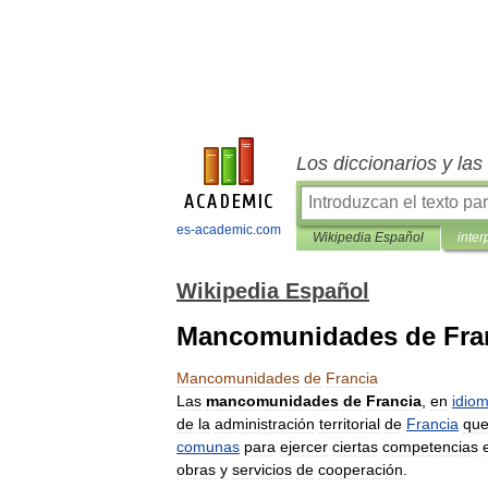
Los diccionarios y la
es-academic.com
Wikipedia Español
inter
Wikipedia Español
Mancomunidades de Fra
Mancomunidades
de
Francia
Las
mancomunidades
de
Francia
,
en
idio
de
la
administración
territorial
de
Francia
qu
comunas
para
ejercer
ciertas
competencias
obras
y
servicios
de
cooperación
.