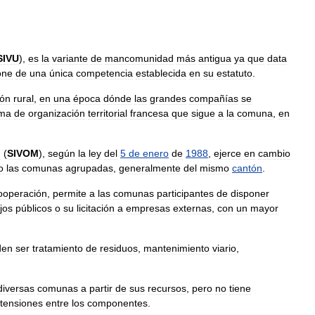
SIVU
),
es
la
variante
de
mancomunidad
más
antigua
ya
que
data
one
de
una
única
competencia
establecida
en
su
estatuto
.
ión
rural
,
en
una
época
dónde
las
grandes
compañías
se
rma
de
organización
territorial
francesa
que
sigue
a
la
comuna
,
en
n
(
SIVOM
),
según
la
ley
del
5
de
enero
de
1988
,
ejerce
en
cambio
o
las
comunas
agrupadas
,
generalmente
del
mismo
cantón
.
ooperación
,
permite
a
las
comunas
participantes
de
disponer
jos
públicos
o
su
licitación
a
empresas
externas
,
con
un
mayor
den
ser
tratamiento
de
residuos
,
mantenimiento
viario
,
diversas
comunas
a
partir
de
sus
recursos
,
pero
no
tiene
tensiones
entre
los
componentes
.