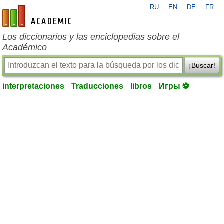
RU
EN
DE
FR
es-academic.com
Los diccionarios y las enciclopedias sobre el
Académico
¡Buscar!
interpretaciones
Traducciones
libros
Игры ⚽