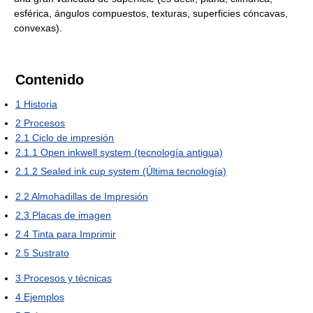
esférica, ángulos compuestos, texturas, superficies cóncavas,
convexas).
Contenido
1
Historia
2
Procesos
2.1
Ciclo de impresión
2.1.1
Open inkwell system (tecnología antigua)
2.1.2
Sealed ink cup system (Última tecnología)
2.2
Almohadillas de Impresión
2.3
Placas de imagen
2.4
Tinta para Imprimir
2.5
Sustrato
3
Procesos y técnicas
4
Ejemplos