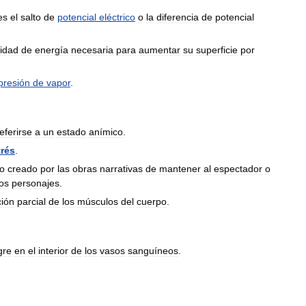
es
el
salto
de
potencial
eléctrico
o
la
diferencia
de
potencial
idad
de
energía
necesaria
para
aumentar
su
superficie
por
presión
de
vapor
.
eferirse
a
un
estado
anímico
.
trés
.
co
creado
por
las
obras
narrativas
de
mantener
al
espectador
o
los
personajes
.
ción
parcial
de
los
músculos
del
cuerpo
.
gre
en
el
interior
de
los
vasos
sanguíneos
.