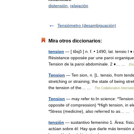
distensión
,
relajación
Tensiómetro (desambiguación)
Mira otros diccionarios:
tension
— [ tɑ̃sjɔ̃ ] n. f. • 1490; lat. tensio 
Résistance opposée par une paroi organique a
Tension de la paroi abdominale. 2 ♦… …
Enc
Tension
— Ten sion, n. [L. tensio, from tender
stretching or straining; the state of being stre
the tension of the… …
The Collaborative Internatio
Tension
— may refer to:In science: *Tension (
opposite of compression) *High tension, in el
*Stress (medicine), also referred to as… …
tensión
— sustantivo femenino 1. Área: físic
actúan sobre él: Hay que darle más tensión a 