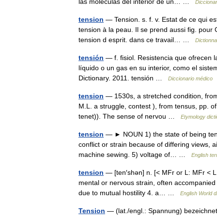
las moléculas del interior de un… …
Dicciona
tension
— Tension. s. f. v. Estat de ce qui e
tension à la peau. Il se prend aussi fig. pour
tension d esprit. dans ce travail… …
Dictionna
tensión
— f. fisiol. Resistencia que ofrecen
líquido o un gas en su interior, como el sistem
Dictionary. 2011. tensión …
Diccionario médico
tension
— 1530s, a stretched condition, from
M.L. a struggle, contest ), from tensus, pp. o
tenet)). The sense of nervou …
Etymology dict
tension
— ► NOUN 1) the state of being tense.
conflict or strain because of differing views, 
machine sewing. 5) voltage of… …
English te
tension
— [ten′shən] n. [< MFr or L: MFr < L
mental or nervous strain, often accompanied 
due to mutual hostility 4. a… …
English World d
Tension
— (lat./engl.: Spannung) bezeichne