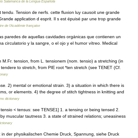
rio Salamanca de la Lengua Española
st tendu. Tension de nerfs. cette fluxion luy causoit une grande
 Grande application d esprit. Il s est épuisé par une trop grande
ire de l'Académie française
 las paredes de aquellas cavidades orgánicas que contienen un
a circulatorio y la sangre, o el ojo y el humor vítreo. Medical
 M.Fr. tension, from L. tensionem (nom. tensio) a stretching (in
f tendere to stretch, from PIE root *ten stretch (see TENET (Cf.
ionary
 2) mental or emotional strain. 3) a situation in which there is
aims, or elements. 4) the degree of stitch tightness in knitting and
rms dictionary
 tensio < tensus: see TENSE1] 1. a tensing or being tensed 2.
by muscular tautness 3. a state of strained relations; uneasiness
ictionary
t in der physikalischen Chemie Druck, Spannung, siehe Druck