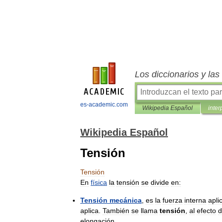
Los diccionarios y la
es-academic.com
Wikipedia Español
inter
Wikipedia Español
Tensión
Tensión
En
física
la
tensión
se
divide
en:
Tensión
mecánica
,
es
la
fuerza
interna
apli
aplica
.
También
se
llama
tensión
,
al
efecto
d
elongación
.