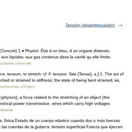
Tensión (desambiguación)
I ♦ (Concret) 1 ♦ Physiol. État d un tissu, d un organe distendu.
ux liquides, aux gaz contenus dans la cavité qu elle limite.
yclopédie Universelle
e, tensum, to stretch: cf. F. tension. See {Tense}, a.] 1. The act of
tched or strained to stiffness; the state of being bent strained; as,
nal Dictionary of English
physics), a force related to the stretching of an object (the
ectrical power transmission, wires which carry high voltages
Wikipedia
a, física Estado de un cuerpo elástico cuando dos o más fuerzas
las cuerdas de la guitarra. tensión superficial Fuerza que ejercen