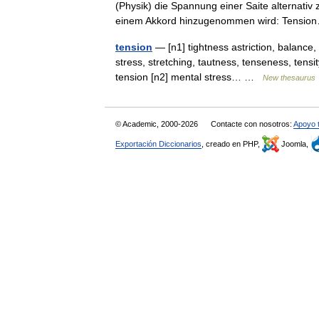
(Physik) die Spannung einer Saite alternativ
einem Akkord hinzugenommen wird: Tens
tension
— [n1] tightness astriction, balance, co
stress, stretching, tautness, tenseness, tensi
tension [n2] mental stress… …
New thesaurus
© Academic, 2000-2026
Contacte con nosotros:
Apoyo 
Exportación Diccionarios
, creado en PHP,
Joomla,