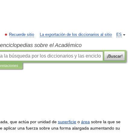
Recuerde sitio
La exportación de los diccionarios al sitio
ES
s enciclopedias sobre el Académico
¡Buscar!
pretaciones
cada
,
que
actúa
por
unidad
de
superficie
o
área
sobre
la
que
se
e
aplicar
una
fuerza
sobre
una
forma
alargada
aumentando
su