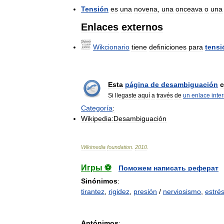
Tensión
es
una
novena
,
una
onceava
o
una
Enlaces
externos
Wikcionario
tiene
definiciones
para
tensi
Esta
página
de
desambiguación
c
Si
llegaste
aquí
a
través
de
un
enlace
inte
Categoría
:
Wikipedia:Desambiguación
Wikimedia
foundation
.
2010
.
Игры ⚽
Поможем написать реферат
Sinónimos
:
tirantez
,
rigidez
,
presión
/
nerviosismo
,
estré
Antónimos
: