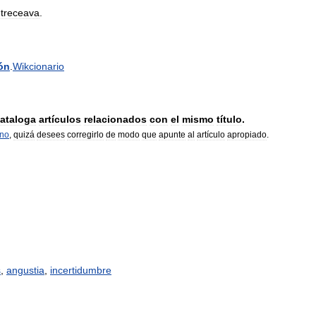
treceava
.
ón
.
Wikcionario
ataloga
artículos
relacionados
con
el
mismo
título
.
rno
,
quizá
desees
corregirlo
de
modo
que
apunte
al
artículo
apropiado
.
s
,
angustia
,
incertidumbre