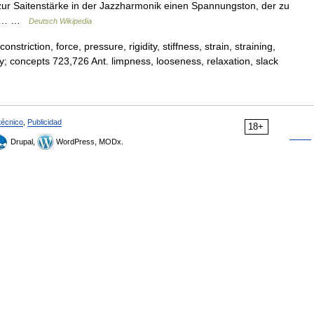
 zur Saitenstärke in der Jazzharmonik einen Spannungston, der zu
ion… …
Deutsch Wikipedia
nstriction, force, pressure, rigidity, stiffness, strain, straining,
ty; concepts 723,726 Ant. limpness, looseness, relaxation, slack
técnico
,
Publicidad
18+
Drupal,
WordPress, MODx.