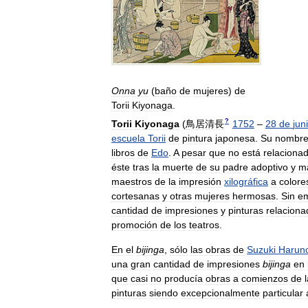
Onna
yu
(
baño
de
mujeres
)
de
Torii
Kiyonaga
.
?
Torii
Kiyonaga
(
鳥居清長
1752
–
28
de
jun
escuela
Torii
de
pintura
japonesa
.
Su
nombr
libros
de
Edo
.
A
pesar
que
no
está
relaciona
éste
tras
la
muerte
de
su
padre
adoptivo
y
m
maestros
de
la
impresión
xilográfica
a
colore
cortesanas
y
otras
mujeres
hermosas
.
Sin
e
cantidad
de
impresiones
y
pinturas
relaciona
promoción
de
los
teatros
.
En
el
bijinga
,
sólo
las
obras
de
Suzuki
Harun
una
gran
cantidad
de
impresiones
bijinga
en
que
casi
no
producía
obras
a
comienzos
de
pinturas
siendo
excepcionalmente
particular