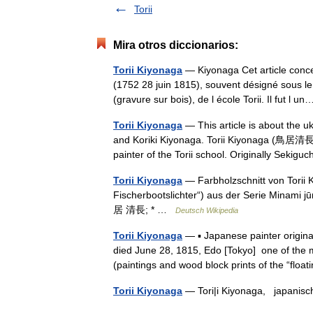
Torii
Mira otros diccionarios:
Torii Kiyonaga
— Kiyonaga Cet article conce
(1752 28 juin 1815), souvent désigné sous le
(gravure sur bois), de l école Torii. Il fut l
Torii Kiyonaga
— This article is about the u
and Koriki Kiyonaga. Torii Kiyonaga (鳥居清長
painter of the Torii school. Originally Seki
Torii Kiyonaga
— Farbholzschnitt von Torii 
Fischerbootslichter“) aus der Serie Minami
居 清長; * …
Deutsch Wikipedia
Torii Kiyonaga
— ▪ Japanese painter origin
died June 28, 1815, Edo [Tokyo] one of the 
(paintings and wood block prints of the “flo
Torii Kiyonaga
— Tori|i Kiyonaga, japanisc