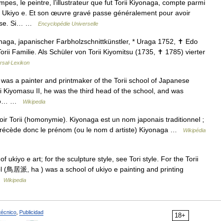
es, le peintre, l’illustrateur que fut Torii Kiyonaga, compte parmi
t Ukiyo e. Et son œuvre gravé passe généralement pour avoir
naise. Si… …
Encyclopédie Universelle
naga, japanischer Farbholzschnittkünstler, * Uraga 1752, ✝ Edo
orii Familie. Als Schüler von Torii Kiyomitsu (1735, ✝ 1785) vierter
rsal-Lexikon
 a painter and printmaker of the Torii school of Japanese
orii Kiyomasu II, he was the third head of the school, and was
e gō… …
Wikipedia
r Torii (homonymie). Kiyonaga est un nom japonais traditionnel ;
i, précède donc le prénom (ou le nom d artiste) Kiyonaga …
Wikipédia
f ukiyo e art; for the sculpture style, see Tori style. For the Torii
ool (鳥居派, ha ) was a school of ukiyo e painting and printing
…
Wikipedia
técnico
,
Publicidad
18+