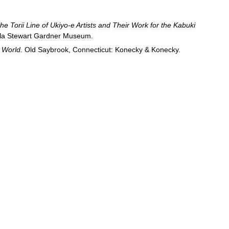
he
Torii
Line
of
Ukiyo
-
e
Artists
and
Their
Work
for
the
Kabuki
la
Stewart
Gardner
Museum
.
World
.
Old
Saybrook
,
Connecticut:
Konecky
&
Konecky
.