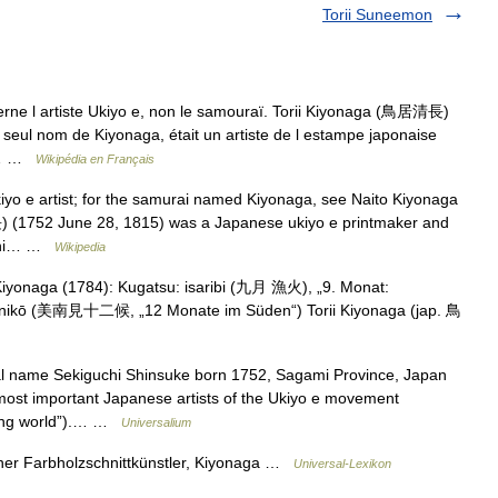
Torii Suneemon
rne l artiste Ukiyo e, non le samouraï. Torii Kiyonaga (鳥居清長)
 seul nom de Kiyonaga, était un artiste de l estampe japonaise
 un… …
Wikipédia en Français
kiyo e artist; for the samurai named Kiyonaga, see Naito Kiyonaga
) (1752 June 28, 1815) was a Japanese ukiyo e printmaker and
guchi… …
Wikipedia
Kiyonaga (1784): Kugatsu: isaribi (九月 漁火), „9. Monat:
 jūnikō (美南見十二候, „12 Monate im Süden“) Torii Kiyonaga (jap. 鳥
al name Sekiguchi Shinsuke born 1752, Sagami Province, Japan
most important Japanese artists of the Ukiyo e movement
ating world”).… …
Universalium
her Farbholzschnittkünstler, Kiyonaga …
Universal-Lexikon