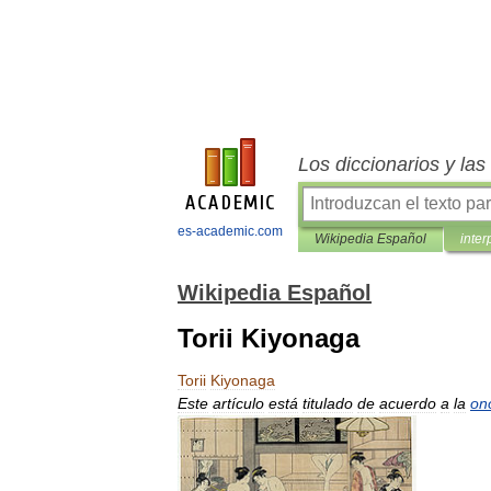
Los diccionarios y la
es-academic.com
Wikipedia Español
inter
Wikipedia Español
Torii Kiyonaga
Torii
Kiyonaga
Este
artículo
está
titulado
de
acuerdo
a
la
on