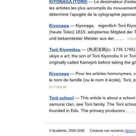
KIYONAGA (TORII)
— Le dessinateur d’estamp
les artistes les plus accomplis du mouvemen
déterminé l’apogée de la xylographie japo
Kiyonaga
— Kiyonaga, eigentlich Torii Kiyo
(heute Tokio) 1815; adoptiertes Mitglied der T
und bekanntester Meister aus der… …
Unive
Torii Kiyomitsu
— (鳥居清満)(c. 1735 1785) was
ukiyo e art; the son of Torii Kiyonobu II or T
originally called Kamejirō before taking th
Kiyonaga
— Pour les articles homonymes, voi
le nom de famille (ou le nom d école), Tori
en Français
Torii school
— This article is about a school o
samurai clan, see Torii family. The Torii sch
founded in Edo. The primary producers… 
© Academic, 2000-2026
Contacte con nosotros:
Apoyo 