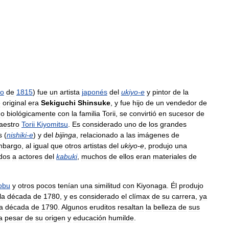
io
de
1815
)
fue
un
artista
japonés
del
ukiyo
-
e
y
pintor
de
la
e
original
era
Sekiguchi
Shinsuke
,
y
fue
hijo
de
un
vendedor
de
do
biológicamente
con
la
familia
Torii
,
se
convirtió
en
sucesor
de
aestro
Torii
Kiyomitsu
.
Es
considerado
uno
de
los
grandes
s
(
nishiki
-
e
)
y
del
bijinga
,
relacionado
a
las
imágenes
de
mbargo
,
al
igual
que
otros
artistas
del
ukiyo
-
e
,
produjo
una
dos
a
actores
del
kabuki
,
muchos
de
ellos
eran
materiales
de
obu
y
otros
pocos
tenían
una
similitud
con
Kiyonaga
.
Él
produjo
la
década
de
1780
,
y
es
considerado
el
clímax
de
su
carrera
,
ya
la
década
de
1790
.
Algunos
eruditos
resaltan
la
belleza
de
sus
a
pesar
de
su
origen
y
educación
humilde
.