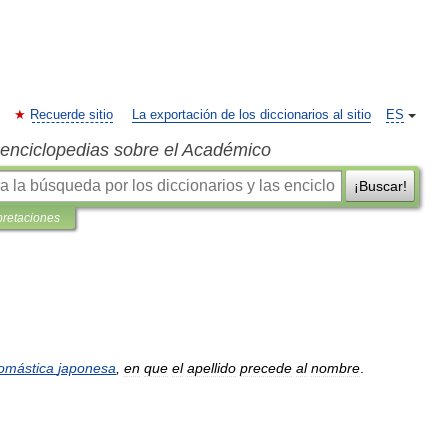
Recuerde sitio
La exportación de los diccionarios al sitio
ES
s enciclopedias sobre el Académico
¡Buscar!
pretaciones
omástica
japonesa
,
en
que
el
apellido
precede
al
nombre
.