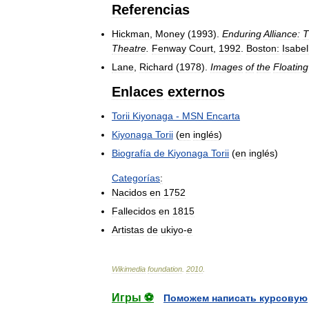
Referencias
Hickman
,
Money
(
1993
).
Enduring
Alliance:
T
Theatre
.
Fenway
Court
,
1992
.
Boston:
Isabel
Lane
,
Richard
(
1978
).
Images
of
the
Floating
Enlaces
externos
Torii
Kiyonaga
-
MSN
Encarta
Kiyonaga
Torii
(
en
inglés
)
Biografía
de
Kiyonaga
Torii
(
en
inglés
)
Categorías
:
Nacidos
en
1752
Fallecidos
en
1815
Artistas
de
ukiyo
-
e
Wikimedia
foundation
.
2010
.
Игры ⚽
Поможем написать курсовую