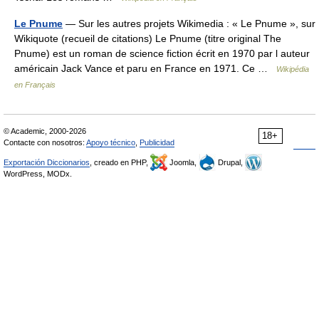
Le Pnume
— Sur les autres projets Wikimedia : « Le Pnume », sur
Wikiquote (recueil de citations) Le Pnume (titre original The
Pnume) est un roman de science fiction écrit en 1970 par l auteur
américain Jack Vance et paru en France en 1971. Ce …
Wikipédia
en Français
© Academic, 2000-2026
18+
Contacte con nosotros:
Apoyo técnico
,
Publicidad
Exportación Diccionarios
, creado en PHP,
Joomla,
Drupal,
WordPress, MODx.