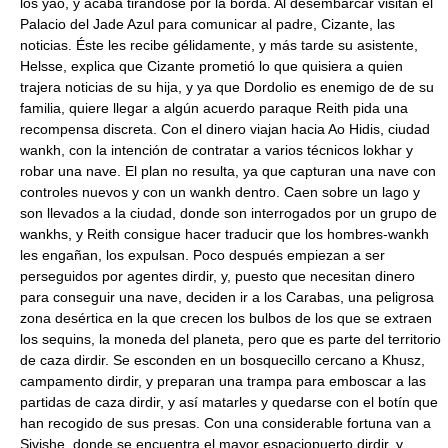
los yao, y acaba tirándose por la borda. Al desembarcar visitan el
Palacio del Jade Azul para comunicar al padre, Cizante, las
noticias. Éste les recibe gélidamente, y más tarde su asistente,
Helsse, explica que Cizante prometió lo que quisiera a quien
trajera noticias de su hija, y ya que Dordolio es enemigo de de su
familia, quiere llegar a algún acuerdo paraque Reith pida una
recompensa discreta. Con el dinero viajan hacia Ao Hidis, ciudad
wankh, con la intención de contratar a varios técnicos lokhar y
robar una nave. El plan no resulta, ya que capturan una nave con
controles nuevos y con un wankh dentro. Caen sobre un lago y
son llevados a la ciudad, donde son interrogados por un grupo de
wankhs, y Reith consigue hacer traducir que los hombres-wankh
les engañan, los expulsan. Poco después empiezan a ser
perseguidos por agentes dirdir, y, puesto que necesitan dinero
para conseguir una nave, deciden ir a los Carabas, una peligrosa
zona desértica en la que crecen los bulbos de los que se extraen
los sequins, la moneda del planeta, pero que es parte del territorio
de caza dirdir. Se esconden en un bosquecillo cercano a Khusz,
campamento dirdir, y preparan una trampa para emboscar a las
partidas de caza dirdir, y así matarles y quedarse con el botín que
han recogido de sus presas. Con una considerable fortuna van a
Sivishe, donde se encuentra el mayor espaciopuerto dirdir, y