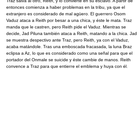
Traz salva al otro, Reith, y lo convierte en su esclavo. A partir de
entonces comienza a haber problemas en la tribu, ya que el
extranjero es considerado de mal agüero. El guerrero Osom
Vaduz ataca a Reith por besar a una chica, y éste le mata. Traz
manda que le castren, pero Reith pide el Vaduz. Mientras se
decide, Jad Piluna también ataca a Reith, matando a la chica. Jad
se muestra despectivo ante Traz, pero Reith, ya con el Vaduz,
acaba matándole. Tras una emboscada fracasada, la luna Braz
eclipsa a Az, lo que es considerado como una señal para que el
portador del Onmale se suicide y éste cambie de manos. Reith
convence a Traz para que entierre el emblema y huya con él.