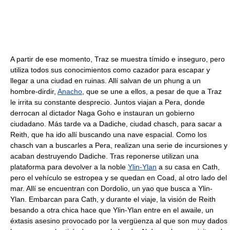
A partir de ese momento, Traz se muestra tímido e inseguro, pero
utiliza todos sus conocimientos como cazador para escapar y
llegar a una ciudad en ruinas. Allí salvan de un phung a un
hombre-dirdir,
Anacho
, que se une a ellos, a pesar de que a Traz
le irrita su constante desprecio. Juntos viajan a Pera, donde
derrocan al dictador Naga Goho e instauran un gobierno
ciudadano. Más tarde va a Dadiche, ciudad chasch, para sacar a
Reith, que ha ido allí buscando una nave espacial. Como los
chasch van a buscarles a Pera, realizan una serie de incursiones y
acaban destruyendo Dadiche. Tras reponerse utilizan una
plataforma para devolver a la noble
Ylin-Ylan
a su casa en Cath,
pero el vehículo se estropea y se quedan en Coad, al otro lado del
mar. Allí se encuentran con Dordolio, un yao que busca a Ylin-
Ylan. Embarcan para Cath, y durante el viaje, la visión de Reith
besando a otra chica hace que Ylin-Ylan entre en el awaile, un
éxtasis asesino provocado por la vergüenza al que son muy dados