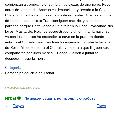
comienzan a comprar y ensamblar las piezas de una nave. Poco
antes de terminarla, Anacho es denunciado y llevado a la Caja de
Cristal, donde los dirdir cazan a los delincuentes. Gracias a un par
de bombas que coloca Traz consiguen sacarlo, y salen bien
parados porque Reith vence a un dirdir en la lucha, invocando sus
leyes. Más tarde, Reith es secuestrado, y al terminar la nave, se
va con los técnicos ha esconder la nave en la pradera donde
enterró el Onmale, mientras Anacho espera en Sivishe la llegada
de Reith. Allí desentierra el Onmale, y espera a que lleguen sus
compañeros por unos meses. Cuando vuelven a juntarse,
despegan hacia la Tierra.
Categoría
:
Personajes del ciclo de Tschai
Wikimedia foundation
.
2010
.
Игры ⚽
Поможем решить контрольную работу
Trayes
Traza