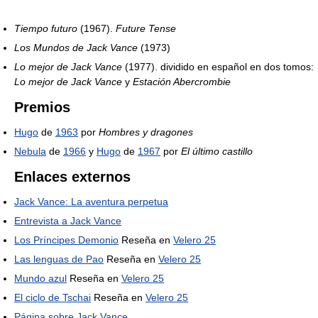
Tiempo futuro
(1967).
Future Tense
Los Mundos de Jack Vance
(1973)
Lo mejor de Jack Vance
(1977). dividido en español en dos tomos:
Lo mejor de Jack Vance
y
Estación Abercrombie
Premios
Hugo
de
1963
por
Hombres y dragones
Nebula
de
1966
y
Hugo
de
1967
por
El último castillo
Enlaces externos
Jack Vance: La aventura perpetua
Entrevista a Jack Vance
Los Príncipes Demonio
Reseña en
Velero 25
Las lenguas de Pao
Reseña en
Velero 25
Mundo azul
Reseña en
Velero 25
El ciclo de Tschai
Reseña en
Velero 25
Página sobre Jack Vance