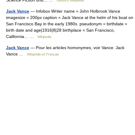
Deutsch Wikipedia
Jack Vance
— Infobox Writer name = John Holbrook Vance
imagesize = 200px caption = Jack Vance at the helm of his boat on
San Francisco Bay in the early 1980s. pseudonym = birthdate =
birth date and age|1916|8|28 birthplace = San Francisco,
California… …
Wikipedia
Jack Vance
— Pour les articles homonymes, voir Vance. Jack
Vance …
Wikipédia en Français