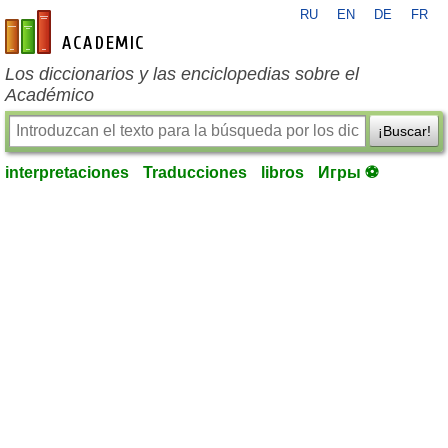
RU
EN
DE
FR
es-academic.com
Los diccionarios y las enciclopedias sobre el
Académico
¡Buscar!
interpretaciones
Traducciones
libros
Игры ⚽