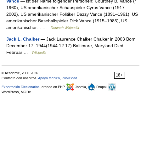
Vance
— ist der Name folgender Personen: Courtney B. Vance (*
1960), US amerikanischer Schauspieler Cyrus Vance (1917–
2002), US amerikanischer Politiker Dazzy Vance (1891–1961), US
amerikanischer Baseballspieler Dick Vance (1915–1985), US
amerikanischer… …
Deutsch Wikipedia
Jack L. Chalker
— Jack Laurence Chalker Chalker in 2003 Born
December 17, 1944(1944 12 17) Baltimore, Maryland Died
Februar …
Wikipedia
© Academic, 2000-2026
18+
Contacte con nosotros:
Apoyo técnico
,
Publicidad
Exportación Diccionarios
, creado en PHP,
Joomla,
Drupal,
WordPress, MODx.