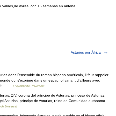
o
Valdés
,
de
Avilés
,
con
15
semanas
en
antena
.
Asturies por África
rias dans l’ensemble du roman hispano américain, il faut rappeler
te monde qui s’exprime dans un espagnol variant d’ailleurs avec
prit… …
Encyclopédie Universelle
turias. □ V. corona del príncipe de Asturias, princesa de Asturias,
Ángel Asturias, príncipe de Asturias, reino de Comunidad autónoma
dia Universal
navegación, búsqueda Asturias, patria querida es el himno oficial