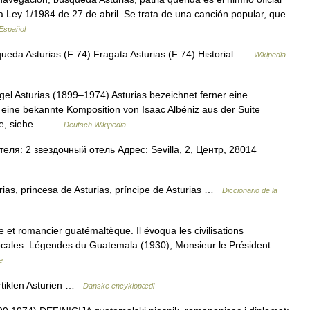
a Ley 1/1984 de 27 de abril. Se trata de una canción popular, que
 Español
ueda Asturias (F 74) Fragata Asturias (F 74) Historial …
Wikipedia
l Asturias (1899–1974) Asturias bezeichnet ferner eine
eine bekannte Komposition von Isaac Albéniz aus der Suite
inde, siehe… …
Deutsch Wikipedia
ля: 2 звездочный отель Адрес: Sevilla, 2, Центр, 28014
rias, princesa de Asturias, príncipe de Asturias …
Diccionario de la
et romancier guatémaltèque. Il évoqua les civilisations
ocales: Légendes du Guatemala (1930), Monsieur le Président
e
artiklen Asturien …
Danske encyklopædi