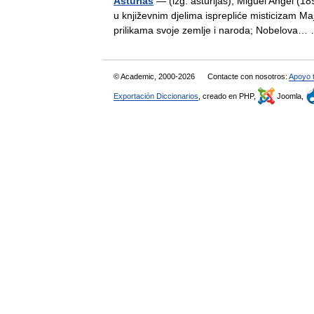
Asturias
— (izg. astúrijas), Miguel Angel (1
u književnim djelima isprepliće misticizam M
prilikama svoje zemlje i naroda; Nobelov
© Academic, 2000-2026
Contacte con nosotros:
Apoyo 
Exportación Diccionarios
, creado en PHP,
Joomla,