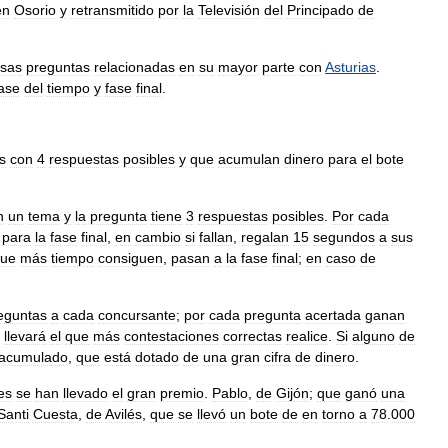
en
Osorio
y
retransmitido
por
la
Televisión
del
Principado
de
rsas
preguntas
relacionadas
en
su
mayor
parte
con
Asturias
.
ase
del
tiempo
y
fase
final
.
s
con
4
respuestas
posibles
y
que
acumulan
dinero
para
el
bote
n
un
tema
y
la
pregunta
tiene
3
respuestas
posibles
.
Por
cada
para
la
fase
final
,
en
cambio
si
fallan
,
regalan
15
segundos
a
sus
ue
más
tiempo
consiguen
,
pasan
a
la
fase
final
;
en
caso
de
eguntas
a
cada
concursante
;
por
cada
pregunta
acertada
ganan
llevará
el
que
más
contestaciones
correctas
realice
.
Si
alguno
de
acumulado
,
que
está
dotado
de
una
gran
cifra
de
dinero
.
es
se
han
llevado
el
gran
premio
.
Pablo
,
de
Gijón
;
que
ganó
una
Santi
Cuesta
,
de
Avilés
,
que
se
llevó
un
bote
de
en
torno
a
78
.
000