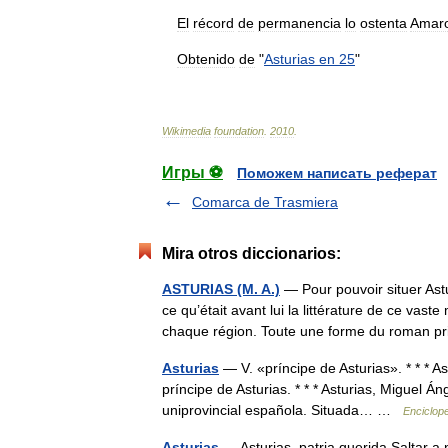
El
récord
de
permanencia
lo
ostenta
Amar
Obtenido
de
"
Asturias
en
25
"
Wikimedia
foundation
.
2010
.
Игры ⚽
Поможем написать реферат
Comarca de Trasmiera
Mira otros diccionarios:
ASTURIAS (M. A.)
— Pour pouvoir situer Astu
ce qu’était avant lui la littérature de ce vas
chaque région. Toute une forme du roman 
Asturias
— V. «príncipe de Asturias». * * * As
príncipe de Asturias. * * * Asturias, Miguel 
uniprovincial española. Situada… …
Enciclope
Asturias
— Asturias, patria querida Saltar a 