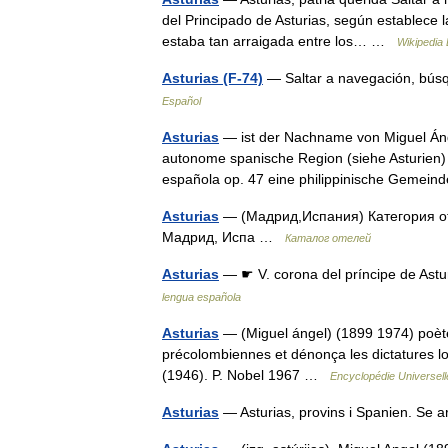
del Principado de Asturias, según establece l
estaba tan arraigada entre los… …
Wikipedia
Asturias (F-74)
— Saltar a navegación, búsq
Español
Asturias
— ist der Nachname von Miguel Ánge
autonome spanische Region (siehe Asturien) 
española op. 47 eine philippinische Geme
Asturias
— (Мадрид,Испания) Категория оте
Мадрид, Испа …
Каталог отелей
Asturias
— ☛ V. corona del príncipe de Astu
lengua española
Asturias
— (Miguel ángel) (1899 1974) poète 
précolombiennes et dénonça les dictatures l
(1946). P. Nobel 1967 …
Encyclopédie Universell
Asturias
— Asturias, provins i Spanien. Se 