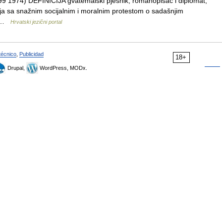
899 1974) DEFINICIJA gvatemalski pjesnik, romanopisac i diplomat;
aja sa snažnim socijalnim i moralnim protestom o sadašnjim
a… …
Hrvatski jezični portal
técnico
,
Publicidad
18+
Drupal,
WordPress, MODx.