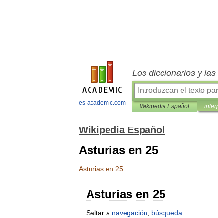
Los diccionarios y la
es-academic.com
Wikipedia Español
inter
Wikipedia Español
Asturias en 25
Asturias
en
25
Asturias
en
25
Saltar
a
navegación
,
búsqueda