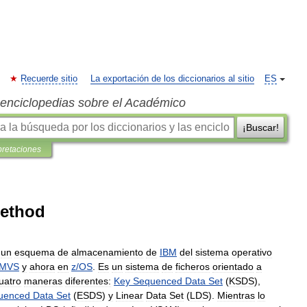
Recuerde sitio
La exportación de los diccionarios al sitio
ES
s enciclopedias sobre el Académico
¡Buscar!
pretaciones
Method
un
esquema
de
almacenamiento
de
IBM
del
sistema
operativo
MVS
y
ahora
en
z
/
OS
.
Es
un
sistema
de
ficheros
orientado
a
uatro
maneras
diferentes:
Key
Sequenced
Data
Set
(
KSDS
),
uenced
Data
Set
(
ESDS
)
y
Linear
Data
Set
(
LDS
).
Mientras
lo