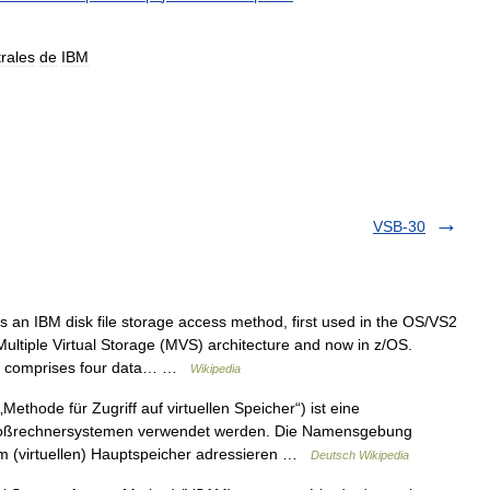
rales
de
IBM
VSB-30
 an IBM disk file storage access method, first used in the OS/VS2
Multiple Virtual Storage (MVS) architecture and now in z/OS.
SAM comprises four data… …
Wikipedia
thode für Zugriff auf virtuellen Speicher“) ist eine
 Großrechnersystemen verwendet werden. Die Namensgebung
n im (virtuellen) Hauptspeicher adressieren …
Deutsch Wikipedia