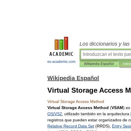
Los diccionarios y la
es-academic.com
Wikipedia Español
inter
Wikipedia Español
Virtual Storage Access 
Virtual
Storage
Access
Method
Virtual
Storage
Access
Method
(
VSAM
)
es
OS
/
VS2
,
utilizado
también
en
la
arquitectura
registros
que
pueden
estar
organizados
de
c
Relative
Record
Data
Set
(
RRDS
),
Entry
Seq