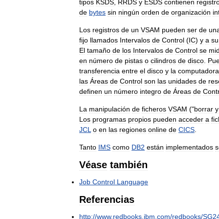
tipos
KSDS
,
RRDS
y
ESDS
contienen
registr
de
bytes
sin
ningún
orden
de
organización
in
Los
registros
de
un
VSAM
pueden
ser
de
un
fijo
llamados
Intervalos
de
Control
(
IC
)
y
a
su
El
tamaño
de
los
Intervalos
de
Control
se
mi
en
número
de
pistas
o
cilindros
de
disco
.
Pue
transferencia
entre
el
disco
y
la
computadora
las
Áreas
de
Control
son
las
unidades
de
res
definen
un
número
integro
de
Áreas
de
Contr
La
manipulación
de
ficheros
VSAM
("
borrar
y
Los
programas
propios
pueden
acceder
a
fi
JCL
o
en
las
regiones
online
de
CICS
.
Tanto
IMS
como
DB2
están
implementados
s
Véase
también
Job
Control
Language
Referencias
http:
//
www
.
redbooks
.
ibm
.
com
/
redbooks
/
SG2