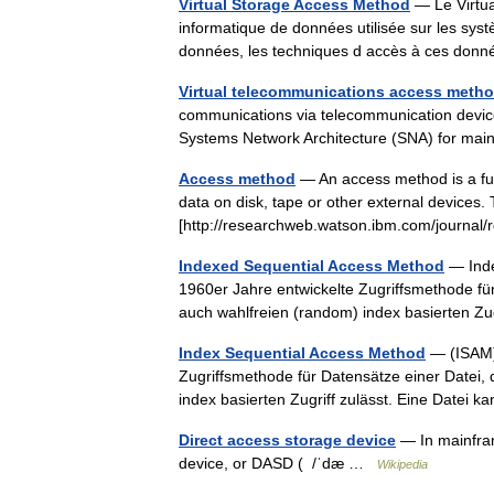
Virtual Storage Access Method
— Le Virtu
informatique de données utilisée sur les sy
données, les techniques d accès à ces don
Virtual telecommunications access meth
communications via telecommunication device
Systems Network Architecture (SNA) for m
Access method
— An access method is a fun
data on disk, tape or other external devices
[http://researchweb.watson.ibm.com/journa
Indexed Sequential Access Method
— Inde
1960er Jahre entwickelte Zugriffsmethode für 
auch wahlfreien (random) index basierten Zu
Index Sequential Access Method
— (ISAM) 
Zugriffsmethode für Datensätze einer Datei, d
index basierten Zugriff zulässt. Eine Date
Direct access storage device
— In mainfra
device, or DASD ( /ˈdæ …
Wikipedia