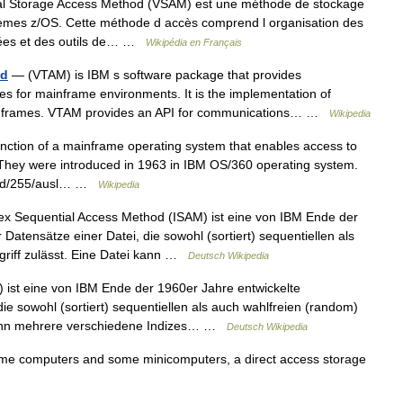
al Storage Access Method (VSAM) est une méthode de stockage
stèmes z/OS. Cette méthode d accès comprend l organisation des
nées et des outils de… …
Wikipédia en Français
od
— (VTAM) is IBM s software package that provides
s for mainframe environments. It is the implementation of
ainframes. VTAM provides an API for communications… …
Wikipedia
ction of a mainframe operating system that enables access to
. They were introduced in 1963 in IBM OS/360 operating system.
l/rd/255/ausl… …
Wikipedia
x Sequential Access Method (ISAM) ist eine von IBM Ende der
Datensätze einer Datei, die sowohl (sortiert) sequentiellen als
griff zulässt. Eine Datei kann …
Deutsch Wikipedia
ist eine von IBM Ende der 1960er Jahre entwickelte
ie sowohl (sortiert) sequentiellen als auch wahlfreien (random)
i kann mehrere verschiedene Indizes… …
Deutsch Wikipedia
me computers and some minicomputers, a direct access storage