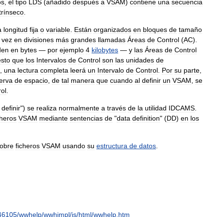
os
,
el
tipo
LDS
(
añadido
después
a
VSAM
)
contiene
una
secuencia
trínseco
.
a
longitud
fija
o
variable
.
Están
organizados
en
bloques
de
tamaño
vez
en
divisiones
más
grandes
llamadas
Áreas
de
Control
(
AC
).
den
en
bytes
—
por
ejemplo
4
kilobytes
—
y
las
Áreas
de
Control
sto
que
los
Intervalos
de
Control
son
las
unidades
de
,
una
lectura
completa
leerá
un
Intervalo
de
Control
.
Por
su
parte
,
erva
de
espacio
,
de
tal
manera
que
cuando
al
definir
un
VSAM
,
se
ol
.
definir
")
se
realiza
normalmente
a
través
de
la
utilidad
IDCAMS
.
cheros
VSAM
mediante
sentencias
de
"
data
definition
" (
DD
)
en
los
obre
ficheros
VSAM
usando
su
estructura
de
datos
.
46105
/
wwhelp
/
wwhimpl
/
js
/
html
/
wwhelp
.
htm