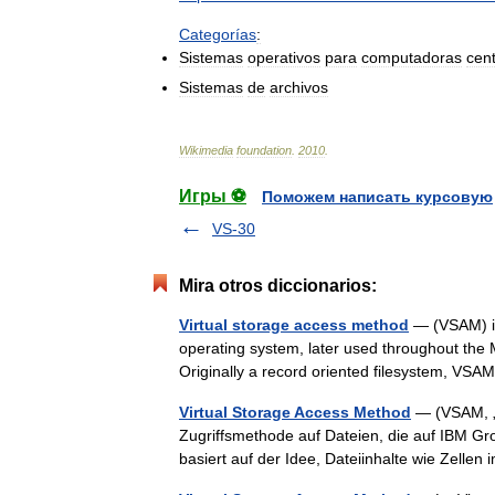
Categorías
:
Sistemas
operativos
para
computadoras
cent
Sistemas
de
archivos
Wikimedia
foundation
.
2010
.
Игры ⚽
Поможем написать курсовую
VS-30
Mira otros diccionarios:
Virtual storage access method
— (VSAM) is
operating system, later used throughout the 
Originally a record oriented filesystem, V
Virtual Storage Access Method
— (VSAM, „Me
Zugriffsmethode auf Dateien, die auf IBM
basiert auf der Idee, Dateiinhalte wie Zelle