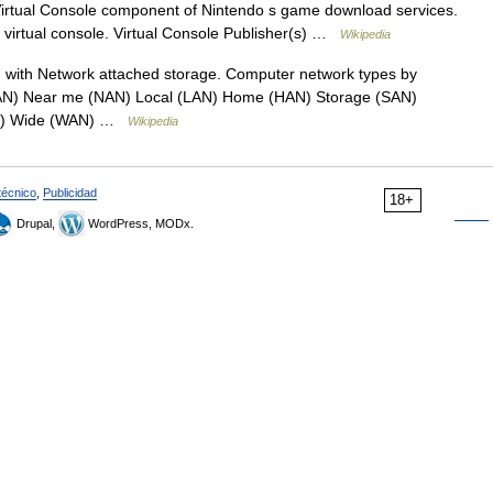
 Virtual Console component of Nintendo s game download services.
 virtual console. Virtual Console Publisher(s) …
Wikipedia
 with Network attached storage. Computer network types by
PAN) Near me (NAN) Local (LAN) Home (HAN) Storage (SAN)
AN) Wide (WAN) …
Wikipedia
técnico
,
Publicidad
18+
Drupal,
WordPress, MODx.