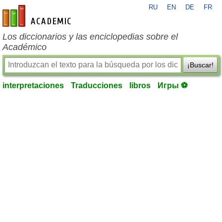
RU
EN
DE
FR
es-academic.com
Los diccionarios y las enciclopedias sobre el
Académico
¡Buscar!
interpretaciones
Traducciones
libros
Игры ⚽