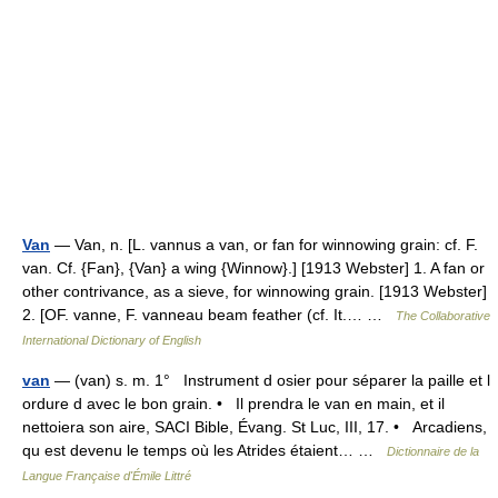
Van
— Van, n. [L. vannus a van, or fan for winnowing grain: cf. F.
van. Cf. {Fan}, {Van} a wing {Winnow}.] [1913 Webster] 1. A fan or
other contrivance, as a sieve, for winnowing grain. [1913 Webster]
2. [OF. vanne, F. vanneau beam feather (cf. It.… …
The Collaborative
International Dictionary of English
van
— (van) s. m. 1° Instrument d osier pour séparer la paille et l
ordure d avec le bon grain. • Il prendra le van en main, et il
nettoiera son aire, SACI Bible, Évang. St Luc, III, 17. • Arcadiens,
qu est devenu le temps où les Atrides étaient… …
Dictionnaire de la
Langue Française d'Émile Littré