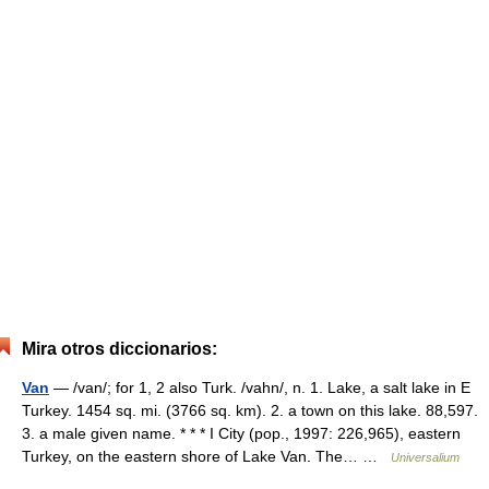
Mira otros diccionarios:
Van
— /van/; for 1, 2 also Turk. /vahn/, n. 1. Lake, a salt lake in E
Turkey. 1454 sq. mi. (3766 sq. km). 2. a town on this lake. 88,597.
3. a male given name. * * * I City (pop., 1997: 226,965), eastern
Turkey, on the eastern shore of Lake Van. The… …
Universalium