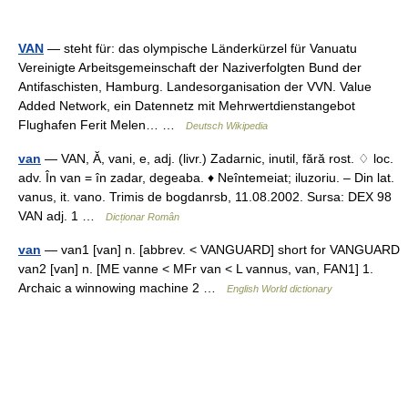
VAN
— steht für: das olympische Länderkürzel für Vanuatu
Vereinigte Arbeitsgemeinschaft der Naziverfolgten Bund der
Antifaschisten, Hamburg. Landesorganisation der VVN. Value
Added Network, ein Datennetz mit Mehrwertdienstangebot
Flughafen Ferit Melen… …
Deutsch Wikipedia
van
— VAN, Ă, vani, e, adj. (livr.) Zadarnic, inutil, fără rost. ♢ loc.
adv. În van = în zadar, degeaba. ♦ Neîntemeiat; iluzoriu. – Din lat.
vanus, it. vano. Trimis de bogdanrsb, 11.08.2002. Sursa: DEX 98
VAN adj. 1 …
Dicționar Român
van
— van1 [van] n. [abbrev. < VANGUARD] short for VANGUARD
van2 [van] n. [ME vanne < MFr van < L vannus, van, FAN1] 1.
Archaic a winnowing machine 2 …
English World dictionary