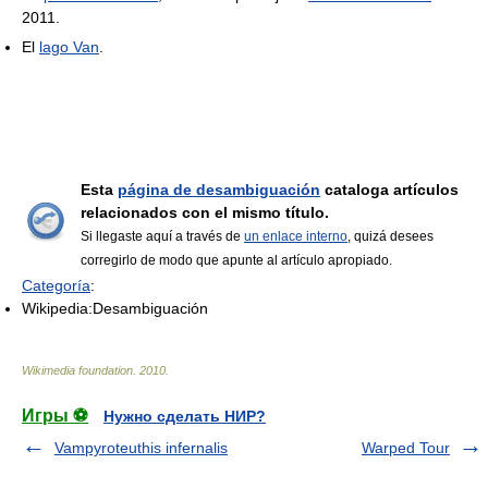
2011.
El
lago Van
.
Esta
página de desambiguación
cataloga artículos
relacionados con el mismo título.
Si llegaste aquí a través de
un enlace interno
, quizá desees
corregirlo de modo que apunte al artículo apropiado.
Categoría
:
Wikipedia:Desambiguación
Wikimedia foundation
.
2010
.
Игры ⚽
Нужно сделать НИР?
Vampyroteuthis infernalis
Warped Tour