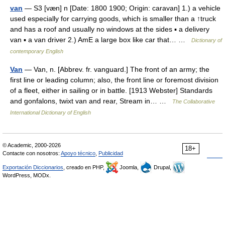
van
— S3 [væn] n [Date: 1800 1900; Origin: caravan] 1.) a vehicle
used especially for carrying goods, which is smaller than a ↑truck
and has a roof and usually no windows at the sides ▪ a delivery
van ▪ a van driver 2.) AmE a large box like car that… …
Dictionary of
contemporary English
Van
— Van, n. [Abbrev. fr. vanguard.] The front of an army; the
first line or leading column; also, the front line or foremost division
of a fleet, either in sailing or in battle. [1913 Webster] Standards
and gonfalons, twixt van and rear, Stream in… …
The Collaborative
International Dictionary of English
© Academic, 2000-2026
18+
Contacte con nosotros:
Apoyo técnico
,
Publicidad
Exportación Diccionarios
, creado en PHP,
Joomla,
Drupal,
WordPress, MODx.