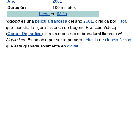
Año
2001
Duración
100 minutos
Ficha
en
IMDb
Vidocq
es una
película francesa
del año
2001
, dirigida por
Pitof
,
que muestra la figura histórica de Eugène François Vidocq
(
Gérard Depardieu
) con un monstruo sobrenatural llamado
El
Alquimista
. Es notable por ser la primera
película
de
ciencia ficción
que está grabada solamente en
digital
.