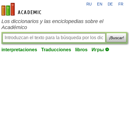
RU
EN
DE
FR
es-academic.com
Los diccionarios y las enciclopedias sobre el
Académico
¡Buscar!
interpretaciones
Traducciones
libros
Игры ⚽