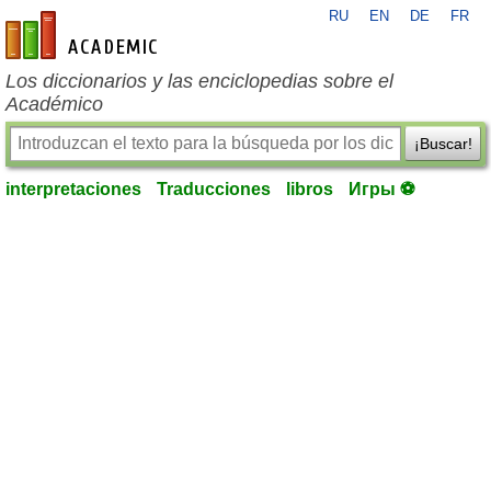
RU
EN
DE
FR
es-academic.com
Los diccionarios y las enciclopedias sobre el
Académico
¡Buscar!
interpretaciones
Traducciones
libros
Игры ⚽