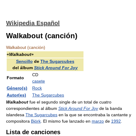
Wikipedia Español
Walkabout (canción)
Walkabout (canción)
«
Walkabout
»
Sencillo
de
The Sugarcubes
del álbum
Stick Around For Joy
CD
Formato
casete
Género(s)
Rock
Autor(es)
The Sugarcubes
Walkabout
fue el segundo single de un total de cuatro
correspondientes al álbum
Stick Around For Joy
de la banda
islandesa
The Sugarcubes
en la que se encontraba la cantante y
compositora
Björk
. El mismo fue lanzado en
marzo
de
1992
.
Lista de canciones