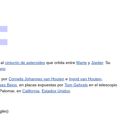
al
cinturón
de
asteroides
que
orbita
entre
Marte
y
Júpiter
.
Su
ano
.
0
por
Cornelis
Johannes
van
Houten
e
Ingrid
van
Houten
-
ses
Bajos
,
en
placas
expuestas
por
Tom
Gehrels
en
el
telescopio
Palomar
,
en
California
,
Estados
Unidos
.
nglés
)