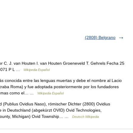
(2808) Belgrano
 C. J. van Houten I. van Houten Groeneveld T. Gehrels Fecha 25
l 3071 P L …
Wikipedia Español
ás conocida entre las lenguas muertas y debe el nombre al Lacio
traba Roma) y fue adoptada posteriormente por los fundadores
idiomas como el… …
Wikipedia Español
d (Publius Ovidius Naso), römischer Dichter (2800) Ovidius
e in Deutschland (abgekürzt OVID) Ovid Technologies,
County, Michigan) Ovid Township… …
Deutsch Wikipedia