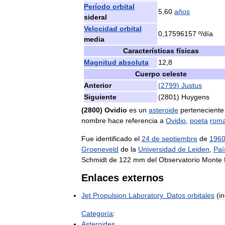
Período
orbital
5
,
60
años
sideral
Velocidad
orbital
0
,
17596157
º
/
día
media
Características
físicas
Magnitud
absoluta
12
,
8
Cuerpo
celeste
Anterior
(
2799
)
Justus
Siguiente
(
2801
)
Huygens
(
2800
)
Ovidio
es
un
asteroide
perteneciente
nombre
hace
referencia
a
Ovidio
,
poeta
rom
Fue
identificado
el
24
de
septiembre
de
196
Groeneveld
de
la
Universidad
de
Leiden
,
Paí
Schmidt
de
122
mm
del
Observatorio
Monte
Enlaces
externos
Jet
Propulsion
Laboratory
.
Datos
orbitales
(
i
Categoría
:
Asteroides