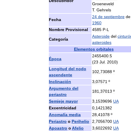
Descubridor
Groeneveld
T
.
Gehrels
24
de
septiembre
de
Fecha
1960
Nombre
Provisional
4585
P
-
L
Asteroide
del
cinturó
Categoría
asteroides
Elementos
orbitales
2455400
.
5
Época
(
23
Jul
.
2010
)
Longitud
del
nodo
102
,
73088
º
ascendente
Inclinación
3
,
07571
º
Argumento
del
181
,
37013
º
periastro
Semieje
mayor
3
,
1539696
UA
Excentricidad
0
,
1421382
Anomalía
media
28
,
41078
º
Periastro
o
Perihelio
2
,
7056700
UA
Apoastro
o
Afelio
3
,
6022692
UA