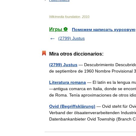
Wikimedia
foundation
.
2010
.
Игры ⚽
Поможем написать курсовую
(2799) Justus
Mira otros diccionarios:
(2799) Justus
— Descubrimiento Descubridor
de septiembre de 1960 Nombre Provisiona
Literatura romana
— El latín es la lengua m
―antigua comarca en Italia, donde se encon
de Roma. Tenía aproximaciones de otros 
Ovid (Begriffsklärung)
— Ovid steht für Ovi
Verband der ölsaatenverarbeitenden Industri
Datenbankanbieter Ovid Township (Branch 