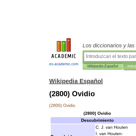
Los diccionarios y la
es-academic.com
Wikipedia Español
inter
Wikipedia Español
(2800) Ovidio
(
2800
)
Ovidio
(
2800
)
Ovidio
Descubrimiento
C
.
J
.
van
Houten
I
.
van
Houten
-