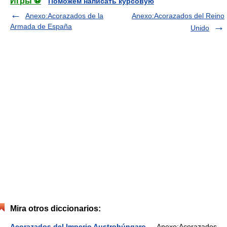
Игры ⚽
Поможем написать курсовую
Anexo:Acorazados de la
Anexo:Acorazados del Reino
Armada de España
Unido
Mira otros diccionarios:
Acorazados del Imperio Austrohúngaro
— Anexo:Acorazados