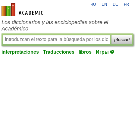
RU
EN
DE
FR
es-academic.com
Los diccionarios y las enciclopedias sobre el
Académico
¡Buscar!
interpretaciones
Traducciones
libros
Игры ⚽