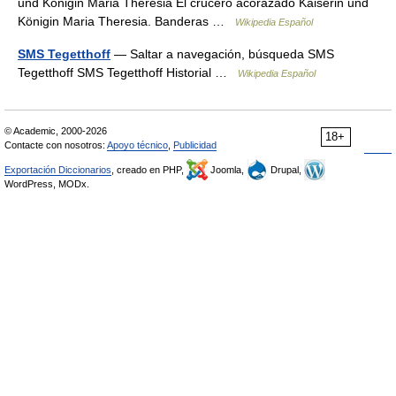
und Königin Maria Theresia El crucero acorazado Kaiserin und
Königin Maria Theresia. Banderas …
Wikipedia Español
SMS Tegetthoff
— Saltar a navegación, búsqueda SMS
Tegetthoff SMS Tegetthoff Historial …
Wikipedia Español
© Academic, 2000-2026
18+
Contacte con nosotros:
Apoyo técnico
,
Publicidad
Exportación Diccionarios
, creado en PHP,
Joomla,
Drupal,
WordPress, MODx.