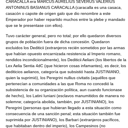
CARACALLA era MARCUS AURELIUS SEVERUS VALERIUS
ANTONINUS BASIANUS CARACALLA (caracalla es una casaca,
casacón o capote de origen galo que dio renombre a este
Emperador por haber repartido muchos entre la plebe y mandado
que se le presentase con ellos).
Tuvo carácter general, pero no total; por ello quedaron diversos
grupos de población fuera de dicha concesión. Quedaron
excluidos los Dediticii (extranjeros recién sometidos por las armas
que habían opuesto encarnizada resistencia al Imperio romano,
rendidos incondicionalmente), los Dediticii Aeliani (los libertos de la
Lex Aelia Sentia 4dC (que hicieron cosas infamantes), es decir, los
dediticios aelianos, categoría que subsistió hasta JUSTINIANO,
quien la suprimió), los Peregrini nullius civitatis (aquéllos que
pertenecían a comunidades a las que Roma no concedió la
subsistencia de su organización política, aun cuando funcionase
de hecho), los Latini Iuniani (esclavos manumitidos de manera no
solemne; categoría abolida, también, por JUSTINIANO), los
Peregrini (personas que hubieran llegado a esta situación como
consecuencia de una sanción penal; esta situación también fue
suprimida por JUSTINIANO), los Barbari (extranjeros pacíficos,
que habitaban dentro del imperio), los Campesinos (no