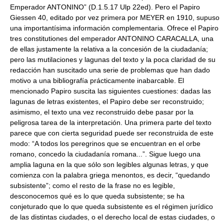
Emperador ANTONINO” (D.1.5.17 Ulp 22ed). Pero el Papiro
Giessen 40, editado por vez primera por MEYER en 1910, supuso
una importantísima información complementaria. Ofrece el Papiro
tres constitutiones del emperador ANTONINO CARACALLA, una
de ellas justamente la relativa a la concesión de la ciudadanía;
pero las mutilaciones y lagunas del texto y la poca claridad de su
redacción han suscitado una serie de problemas que han dado
motivo a una bibliografía prácticamente inabarcable. El
mencionado Papiro suscita las siguientes cuestiones: dadas las
lagunas de letras existentes, el Papiro debe ser reconstruido;
asimismo, el texto una vez reconstruido debe pasar por la
peligrosa tarea de la interpretación. Una primera parte del texto
parece que con cierta seguridad puede ser reconstruida de este
modo: “A todos los peregrinos que se encuentran en el orbe
romano, concedo la ciudadanía romana...”. Sigue luego una
amplia laguna en la que sólo son legibles algunas letras, y que
comienza con la palabra griega menontos, es decir, “quedando
subsistente”; como el resto de la frase no es legible,
desconocemos qué es lo que queda subsistente; se ha
conjeturado que lo que queda subsistente es el régimen jurídico
de las distintas ciudades, o el derecho local de estas ciudades, o