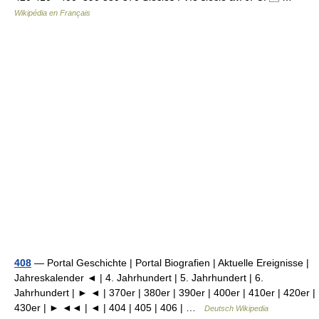
Wikipédia en Français
408
— Portal Geschichte | Portal Biografien | Aktuelle Ereignisse |
Jahreskalender ◄ | 4. Jahrhundert | 5. Jahrhundert | 6.
Jahrhundert | ► ◄ | 370er | 380er | 390er | 400er | 410er | 420er |
430er | ► ◄◄ | ◄ | 404 | 405 | 406 | …
Deutsch Wikipedia