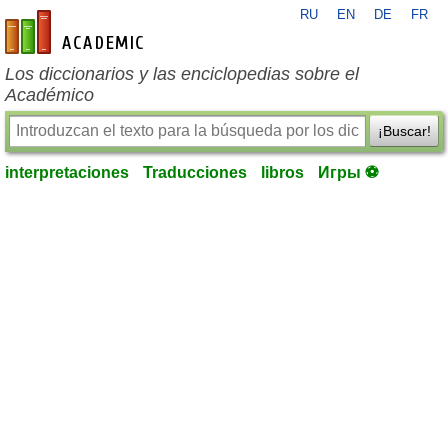
RU
EN
DE
FR
es-academic.com
Los diccionarios y las enciclopedias sobre el
Académico
¡Buscar!
interpretaciones
Traducciones
libros
Игры ⚽