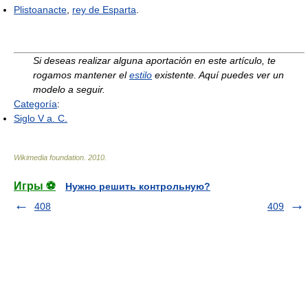
Plistoanacte
,
rey de Esparta
.
Si deseas realizar alguna aportación en este artículo, te
rogamos mantener el
estilo
existente. Aquí puedes ver un
modelo a seguir.
Categoría
:
Siglo V a. C.
Wikimedia foundation
.
2010
.
Игры ⚽
Нужно решить контрольную?
408
409