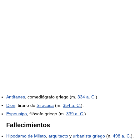
Antífanes
, comediógrafo griego (m.
334 a. C.
)
Dion
, tirano de
Siracusa
(m.
354 a. C.
).
Espeusipo
, filósofo griego (m.
339 a. C.
)
Fallecimientos
Hipodamo de Mileto
,
arquitecto
y
urbanista
griego
(n.
498 a. C.
).