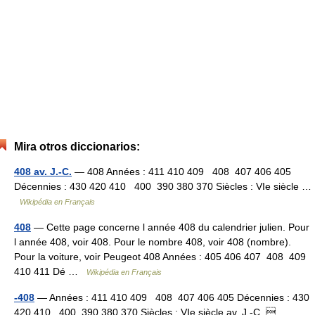
Mira otros diccionarios:
408 av. J.-C.
— 408 Années : 411 410 409 408 407 406 405
Décennies : 430 420 410 400 390 380 370 Siècles : VIe siècle …
Wikipédia en Français
408
— Cette page concerne l année 408 du calendrier julien. Pour
l année 408, voir 408. Pour le nombre 408, voir 408 (nombre).
Pour la voiture, voir Peugeot 408 Années : 405 406 407 408 409
410 411 Dé …
Wikipédia en Français
-408
— Années : 411 410 409 408 407 406 405 Décennies : 430
420 410 400 390 380 370 Siècles : VIe siècle av. J.‑C.  …