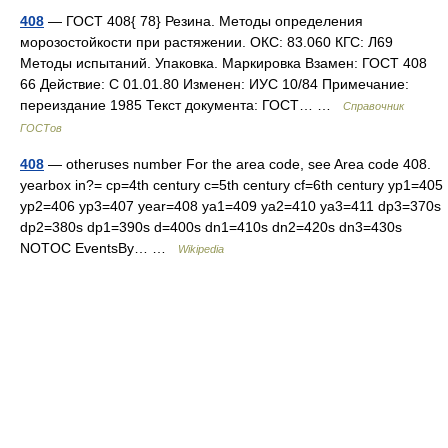
408
— ГОСТ 408{ 78} Резина. Методы определения
морозостойкости при растяжении. ОКС: 83.060 КГС: Л69
Методы испытаний. Упаковка. Маркировка Взамен: ГОСТ 408
66 Действие: С 01.01.80 Изменен: ИУС 10/84 Примечание:
переиздание 1985 Текст документа: ГОСТ… …
Справочник
ГОСТов
408
— otheruses number For the area code, see Area code 408.
yearbox in?= cp=4th century c=5th century cf=6th century yp1=405
yp2=406 yp3=407 year=408 ya1=409 ya2=410 ya3=411 dp3=370s
dp2=380s dp1=390s d=400s dn1=410s dn2=420s dn3=430s
NOTOC EventsBy… …
Wikipedia