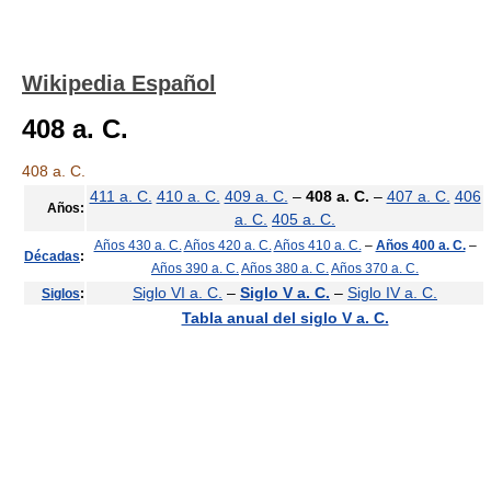
Wikipedia Español
408 a. C.
408 a. C.
411 a. C.
410 a. C.
409 a. C.
–
408 a. C.
–
407 a. C.
406
Años:
a. C.
405 a. C.
Años 430 a. C.
Años 420 a. C.
Años 410 a. C.
–
Años 400 a. C.
–
Décadas
:
Años 390 a. C.
Años 380 a. C.
Años 370 a. C.
Siglo VI a. C.
–
Siglo V a. C.
–
Siglo IV a. C.
Siglos
:
Tabla anual del siglo V a. C.