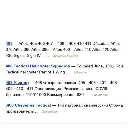
408
— Años: 405 406 407 – 408 – 409 410 411 Décadas: Años
370 Años 380 Años 390 – Años 400 – Años 410 Años 420 Años
430 Siglos: Siglo IV – …
Wikipedia Español
408 Tactical Helicopter Squadron
— Founded June, 1941 Role
Tactical helicopter Part of 1 Wing …
Wikipedia
408 (число)
— 408 четыреста восемь 405 · 406 · 407 · 408 ·
409 · 410 · 411 Факторизация: Римская запись: CDVIII
Двоичное: 110011000 Восьмеричное: 630 …
Википедия
.408 Cheyenne Tactical
— Тип патрона : снайперский Страна
производитель …
Википедия