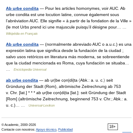
Ab urbe condita
— Pour les articles homonymes, voir AUC. Ab
urbe condita est une locution latine, connue également sous
l’abréviation AUC. Elle signifie « à partir de la fondation de la Ville »
(le mot Urbs prend ici une majuscule puisqu’il désigne pour… …
Wikipédia en Français
Ab urbe condita
— (normalmente abreviado AUC o a.u.c.) es una
expresión latina que significa desde la fundación de la ciudad ;
salvo usos retóricos en literatura más moderna, se sobreentiende
que la ciudad mencionada es Roma, cuya fundación se situaba…
…
Enciclopedia Universal
ab urbe condita
— ab ụr|be cọn|di|ta 〈Abk.: a. u. c.〉 seit
Gründung der Stadt (Rom), altrömische Zeitrechnung ab 753
v. Chr. [lat.] * * * ab ụr|be cọn|di|ta [lat.]: seit Gründung der Stadt
[Rom] (altrömische Zeitrechnung, beginnend 753 v. Chr.; Abk.: a.
u. c.)… …
Universal-Lexikon
© Academic, 2000-2026
18+
Contacte con nosotros:
Apoyo técnico
,
Publicidad