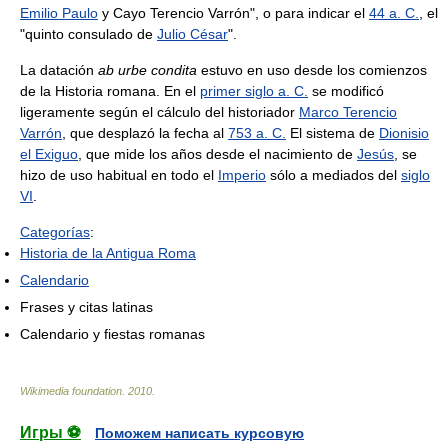
Emilio Paulo
y Cayo Terencio Varrón", o para indicar el
44 a. C.
, el
"quinto consulado de
Julio César
".
La datación
ab urbe condita
estuvo en uso desde los comienzos
de la Historia romana. En el
primer siglo a. C.
se modificó
ligeramente según el cálculo del historiador
Marco Terencio
Varrón
, que desplazó la fecha al
753 a. C.
El sistema de
Dionisio
el Exiguo
, que mide los años desde el nacimiento de
Jesús
, se
hizo de uso habitual en todo el
Imperio
sólo a mediados del
siglo
VI
.
Categorías
:
Historia de la Antigua Roma
Calendario
Frases y citas latinas
Calendario y fiestas romanas
Wikimedia foundation
.
2010
.
Игры ⚽
Поможем написать курсовую