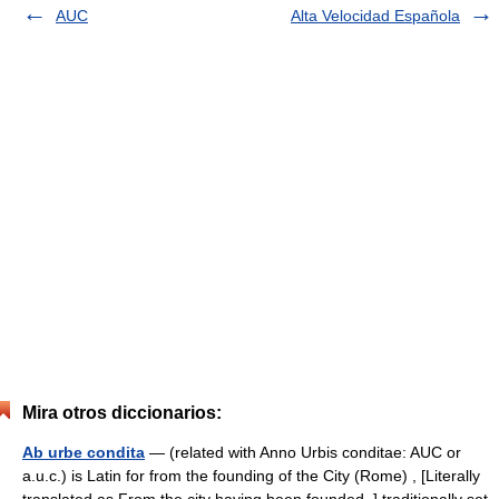
AUC
Alta Velocidad Española
Mira otros diccionarios:
Ab urbe condita
— (related with Anno Urbis conditae: AUC or
a.u.c.) is Latin for from the founding of the City (Rome) , [Literally
translated as From the city having been founded .] traditionally set