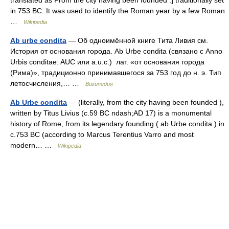
in 753 BC. It was used to identify the Roman year by a few Roman
…
Wikipedia
Ab urbe condita
— Об одноимённой книге Тита Ливия см.
История от основания города. Ab Urbe condita (связано с Anno
Urbis conditae: AUC или a.u.c.) лат. «от основания города
(Рима)», традиционно принимавшегося за 753 год до н. э. Тип
летосчисления,… …
Википедия
Ab Urbe condita
— (literally, from the city having been founded ),
written by Titus Livius (c.59 BC ndash;AD 17) is a monumental
history of Rome, from its legendary founding ( ab Urbe condita ) in
c.753 BC (according to Marcus Terentius Varro and most
modern… …
Wikipedia