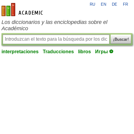
RU
EN
DE
FR
es-academic.com
Los diccionarios y las enciclopedias sobre el
Académico
¡Buscar!
interpretaciones
Traducciones
libros
Игры ⚽