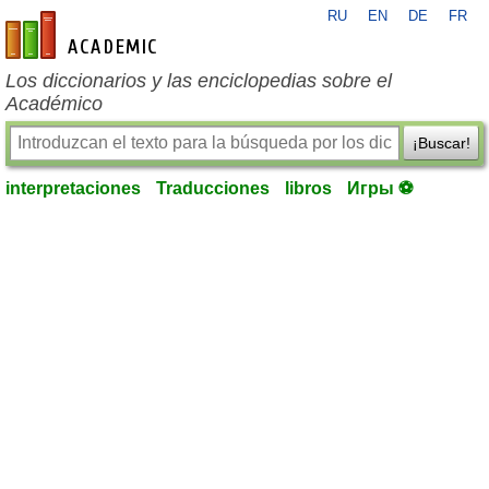
RU
EN
DE
FR
es-academic.com
Los diccionarios y las enciclopedias sobre el
Académico
¡Buscar!
interpretaciones
Traducciones
libros
Игры ⚽