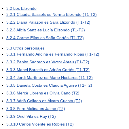
3.2
Los Elizondo
3.2.1
Claudia Bassols es Norma Elizondo (T1-T2)
3.2.2
Diana Palazón es Sara Elizondo (T1-T2)
3.2.3
Alicia Sanz es Lucía Elizondo (T1-T2)
3.2.4
Carme Elías es Sofía Cortés (T1-T2)
3.3
Otros personajes
3.3.1
Fernando Andina es Fernando Ribas (T1-T2)
3.3.2
Benito Sagredo es Víctor Abreu (T1-T2)
3.3.3
Manel Barceló es Adrián Cortés (T1-T2)
3.3.4
Jordi Martínez es Mario Nestares (T1-T2)
3.3.5
Daniela Costa es Claudia Aguirre (T1-T2)
3.3.6
Mercè Llorens es Olivia Cano (T2)
3.3.7
Adrià Collado es Álvaro Cuesta (T2)
3.3.8
Pere Molina es Jaime (T2)
3.3.9
Oriol Vila es Ray (T2)
3.3.10
Carlos Vicente es Robles (T2)