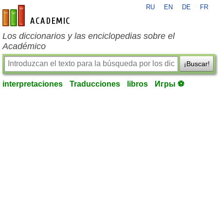
RU
EN
DE
FR
es-academic.com
Los diccionarios y las enciclopedias sobre el
Académico
¡Buscar!
interpretaciones
Traducciones
libros
Игры ⚽