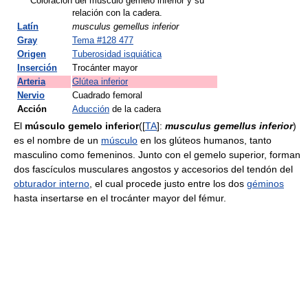
Coloración del músculo gemelo inferior y su
relación con la cadera.
Latín
musculus gemellus inferior
Gray
Tema #128 477
Origen
Tuberosidad isquiática
Inserción
Trocánter mayor
Arteria
Glútea inferior
Nervio
Cuadrado femoral
Acción
Aducción
de la cadera
El
músculo gemelo inferior
([
TA
]:
musculus gemellus inferior
)
es el nombre de un
músculo
en los glúteos humanos, tanto
masculino como femeninos. Junto con el gemelo superior, forman
dos fascículos musculares angostos y accesorios del tendón del
obturador interno
, el cual procede justo entre los dos
géminos
hasta insertarse en el trocánter mayor del fémur.