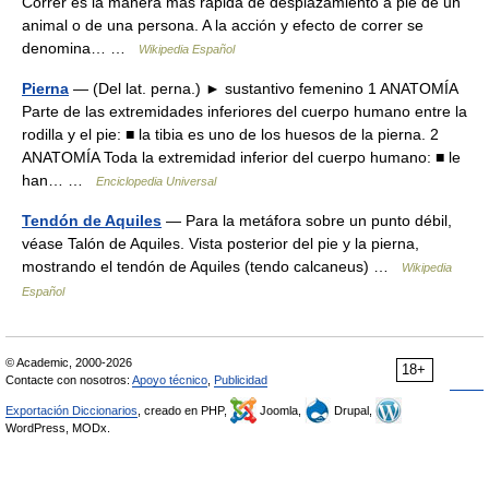
Correr es la manera más rápida de desplazamiento a pie de un
animal o de una persona. A la acción y efecto de correr se
denomina… …
Wikipedia Español
Pierna
— (Del lat. perna.) ► sustantivo femenino 1 ANATOMÍA
Parte de las extremidades inferiores del cuerpo humano entre la
rodilla y el pie: ■ la tibia es uno de los huesos de la pierna. 2
ANATOMÍA Toda la extremidad inferior del cuerpo humano: ■ le
han… …
Enciclopedia Universal
Tendón de Aquiles
— Para la metáfora sobre un punto débil,
véase Talón de Aquiles. Vista posterior del pie y la pierna,
mostrando el tendón de Aquiles (tendo calcaneus) …
Wikipedia
Español
© Academic, 2000-2026
18+
Contacte con nosotros:
Apoyo técnico
,
Publicidad
Exportación Diccionarios
, creado en PHP,
Joomla,
Drupal,
WordPress, MODx.