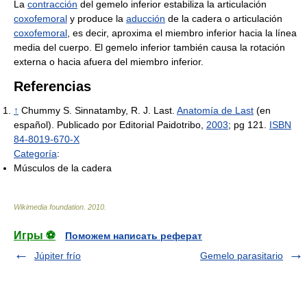
La
contracción
del gemelo inferior estabiliza la articulación
coxofemoral
y produce la
aducción
de la cadera o articulación
coxofemoral
, es decir, aproxima el miembro inferior hacia la línea
media del cuerpo. El gemelo inferior también causa la rotación
externa o hacia afuera del miembro inferior.
Referencias
↑
Chummy S. Sinnatamby, R. J. Last.
Anatomía de Last
(en
español). Publicado por Editorial Paidotribo,
2003
; pg 121.
ISBN
84-8019-670-X
Categoría
:
Músculos de la cadera
Wikimedia foundation
.
2010
.
Игры ⚽
Поможем написать реферат
Júpiter frío
Gemelo parasitario