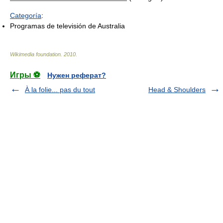
Categoría
:
Programas de televisión de Australia
Wikimedia foundation
.
2010
.
Игры ⚽
Нужен реферат?
À la folie... pas du tout
Head & Shoulders