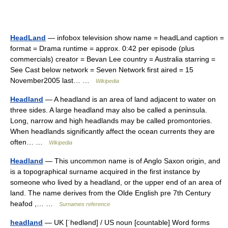
HeadLand
— infobox television show name = headLand caption =
format = Drama runtime = approx. 0:42 per episode (plus
commercials) creator = Bevan Lee country = Australia starring =
See Cast below network = Seven Network first aired = 15
November2005 last… …
Wikipedia
Headland
— A headland is an area of land adjacent to water on
three sides. A large headland may also be called a peninsula.
Long, narrow and high headlands may be called promontories.
When headlands significantly affect the ocean currents they are
often… …
Wikipedia
Headland
— This uncommon name is of Anglo Saxon origin, and
is a topographical surname acquired in the first instance by
someone who lived by a headland, or the upper end of an area of
land. The name derives from the Olde English pre 7th Century
heafod ,… …
Surnames reference
headland
— UK [ˈhedlənd] / US noun [countable] Word forms