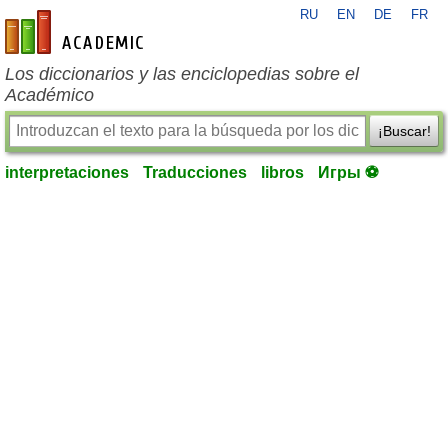
RU
EN
DE
FR
es-academic.com
Los diccionarios y las enciclopedias sobre el
Académico
¡Buscar!
interpretaciones
Traducciones
libros
Игры ⚽