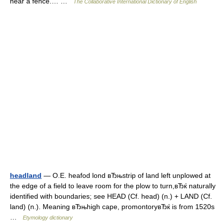
near a fence.… …
The Collaborative International Dictionary of English
headland
— O.E. heafod lond вЂњstrip of land left unplowed at
the edge of a field to leave room for the plow to turn,вЂќ naturally
identified with boundaries; see HEAD (Cf. head) (n.) + LAND (Cf.
land) (n.). Meaning вЂњhigh cape, promontoryвЂќ is from 1520s
…
Etymology dictionary