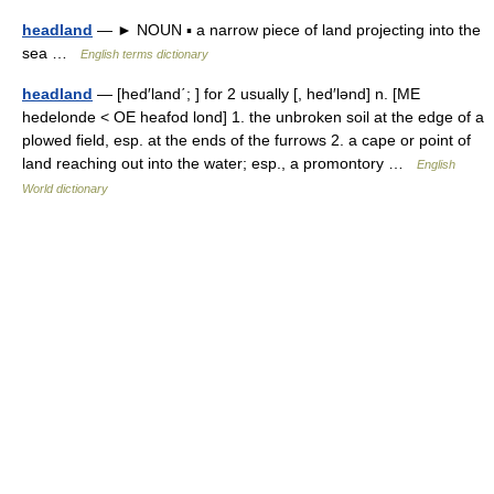
headland
— ► NOUN ▪ a narrow piece of land projecting into the
sea …
English terms dictionary
headland
— [hed′land΄; ] for 2 usually [, hed′lənd] n. [ME
hedelonde < OE heafod lond] 1. the unbroken soil at the edge of a
plowed field, esp. at the ends of the furrows 2. a cape or point of
land reaching out into the water; esp., a promontory …
English
World dictionary