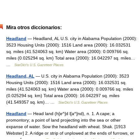
Mira otros diccionarios:
Headland
— Headland, AL U.S. city in Alabama Population (2000):
3523 Housing Units (2000): 1516 Land area (2000): 16.032531
sq. miles (41.524063 sq. km) Water area (2000): 0.009766 sq.
miles (0.025294 sq. km) Total area (2000): 16.042297 sq. miles…
…
StarDict's U.S. Gazetteer Places
Headland, AL
— U.S. city in Alabama Population (2000): 3523
Housing Units (2000): 1516 Land area (2000): 16.032531 sq.
miles (41.524063 sq. km) Water area (2000): 0.009766 sq. miles
(0.025294 sq. km) Total area (2000): 16.042297 sq. miles
(41.549357 sq. km)… …
StarDict's U.S. Gazetteer Places
Headland
— Head land (h[e^]d l[a^]nd), n. 1. A cape; a
promontory; a point of land projecting into the sea or other
expanse of water. Sow the headland with wheat. Shak. [1913
Webster] 2. A ridge or strip of unplowed at the ends of furrows, or