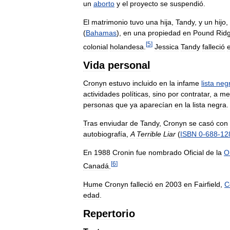
un
aborto
y
el
proyecto
se
suspendió
.
El
matrimonio
tuvo
una
hija
,
Tandy
,
y
un
hijo
,
(
Bahamas
),
en
una
propiedad
en
Pound
Rid
[
5
]
colonial
holandesa
.
Jessica
Tandy
falleció
Vida
personal
Cronyn
estuvo
incluido
en
la
infame
lista
neg
actividades
políticas
,
sino
por
contratar
,
a
me
personas
que
ya
aparecían
en
la
lista
negra
.
Tras
enviudar
de
Tandy
,
Cronyn
se
casó
con
autobiografía
,
A
Terrible
Liar
(
ISBN
0
-
688
-
12
En
1988
Cronin
fue
nombrado
Oficial
de
la
O
[
6
]
Canadá
.
Hume
Cronyn
falleció
en
2003
en
Fairfield
,
C
edad
.
Repertorio