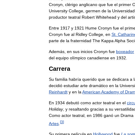
Cronyn
,
clérigo
anglicano
que
fue
el
primer
O
University
College
,
germen
de
la
Universidad
productor
teatral
Robert
Whitehead
y
del
arti
Entre
1917
y
1921
Hume
Cronyn
fue
el
prim
Cronyn
fue
al
Ridley
College
,
en
St
.
Catharin
parte
de
la
fraternidad
The
Kappa
Alpha
Soci
Además
,
en
sus
inicios
Cronyn
fue
boxeador
del
equipo
olímpico
canadiense
en
1932
.
Carrera
Su
familia
habría
querido
que
se
dedicara
a
decidió
estudiar
arte
dramático
en
la
Univers
Reinhardt
y
en
la
American
Academy
of
Dram
En
1934
debutó
como
actor
teatral
en
el
circ
Holiday
,
y
resaltando
gracias
a
su
versatilida
Como
actor
teatral
,
en
1986
ganó
un
Drama
[
3
]
Artes
.
Su
primera
película
en
Hollywood
fue
La
som