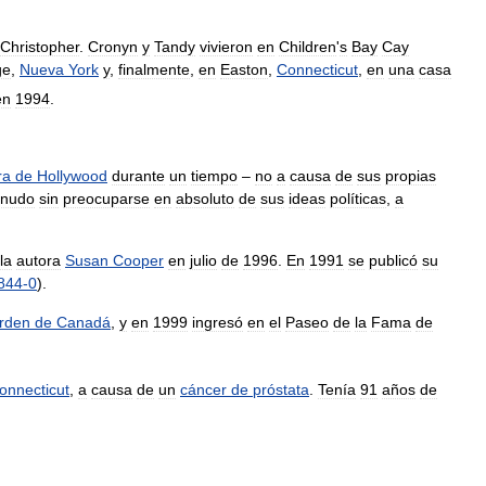
Christopher
.
Cronyn
y
Tandy
vivieron
en
Children
'
s
Bay
Cay
ge
,
Nueva
York
y
,
finalmente
,
en
Easton
,
Connecticut
,
en
una
casa
en
1994
.
ra
de
Hollywood
durante
un
tiempo
–
no
a
causa
de
sus
propias
nudo
sin
preocuparse
en
absoluto
de
sus
ideas
políticas
,
a
la
autora
Susan
Cooper
en
julio
de
1996
.
En
1991
se
publicó
su
844
-
0
).
rden
de
Canadá
,
y
en
1999
ingresó
en
el
Paseo
de
la
Fama
de
onnecticut
,
a
causa
de
un
cáncer
de
próstata
.
Tenía
91
años
de