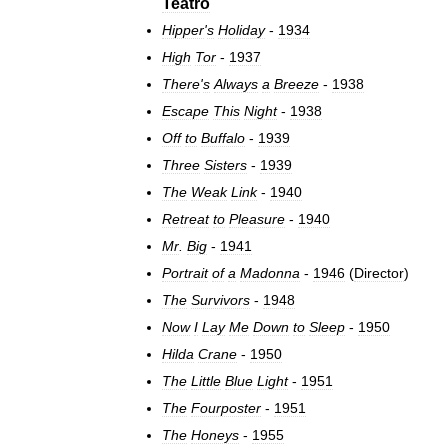
Teatro
Hipper
'
s
Holiday
-
1934
High
Tor
-
1937
There
'
s
Always
a
Breeze
-
1938
Escape
This
Night
-
1938
Off
to
Buffalo
-
1939
Three
Sisters
-
1939
The
Weak
Link
-
1940
Retreat
to
Pleasure
-
1940
Mr
.
Big
-
1941
Portrait
of
a
Madonna
-
1946
(
Director
)
The
Survivors
-
1948
Now
I
Lay
Me
Down
to
Sleep
-
1950
Hilda
Crane
-
1950
The
Little
Blue
Light
-
1951
The
Fourposter
-
1951
The
Honeys
-
1955