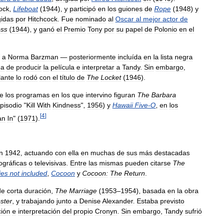
ock
,
Lifeboat
(
1944
),
y
participó
en
los
guiones
de
Rope
(
1948
)
y
gidas
por
Hitchcock
.
Fue
nominado
al
Oscar
al
mejor
actor
de
oss
(
1944
),
y
ganó
el
Premio
Tony
por
su
papel
de
Polonio
en
el
a
Norma
Barzman
—
posteriormente
incluída
en
la
lista
negra
ea
de
producir
la
película
e
interpretar
a
Tandy
.
Sin
embargo
,
lante
lo
rodó
con
el
título
de
The
Locket
(
1946
).
re
los
programas
en
los
que
intervino
figuran
The
Barbara
pisodio
"
Kill
With
Kindness
",
1956
)
y
Hawaii
Five
-
O
,
en
los
[
4
]
an
In
" (
1971
).
n
1942
,
actuando
con
ella
en
muchas
de
sus
más
destacadas
ográficas
o
televisivas
.
Entre
las
mismas
pueden
citarse
The
ies
not
included
,
Cocoon
y
Cocoon:
The
Return
.
de
corta
duración
,
The
Marriage
(
1953
–
1954
),
basada
en
la
obra
ster
,
y
trabajando
junto
a
Denise
Alexander
.
Estaba
previsto
ión
e
interpretación
del
propio
Cronyn
.
Sin
embargo
,
Tandy
sufrió