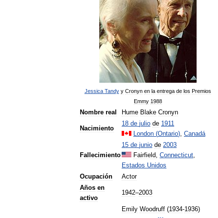
Jessica
Tandy
y
Cronyn
en
la
entrega
de
los
Premios
Emmy
1988
Nombre
real
Hume
Blake
Cronyn
18
de
julio
de
1911
Nacimiento
London
(
Ontario
)
,
Canadá
15
de
junio
de
2003
Fallecimiento
Fairfield
,
Connecticut
,
Estados
Unidos
Ocupación
Actor
Años
en
1942
–
2003
activo
Emily
Woodruff
(
1934
-
1936
)