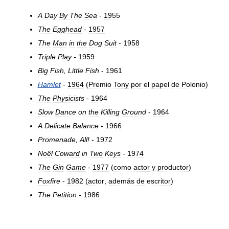
A
Day
By
The
Sea
-
1955
The
Egghead
-
1957
The
Man
in
the
Dog
Suit
-
1958
Triple
Play
-
1959
Big
Fish
,
Little
Fish
-
1961
Hamlet
-
1964
(
Premio
Tony
por
el
papel
de
Polonio
)
The
Physicists
-
1964
Slow
Dance
on
the
Killing
Ground
-
1964
A
Delicate
Balance
-
1966
Promenade
,
All
!
-
1972
Noël
Coward
in
Two
Keys
-
1974
The
Gin
Game
-
1977
(
como
actor
y
productor
)
Foxfire
-
1982
(
actor
,
además
de
escritor
)
The
Petition
-
1986