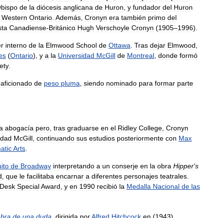
bispo
de
la
diócesis
anglicana
de
Huron
,
y
fundador
del
Huron
Western
Ontario
.
Además
,
Cronyn
era
también
primo
del
sta
Canadiense
-
Británico
Hugh
Verschoyle
Cronyn
(
1905
–
1996
).
er
interno
de
la
Elmwood
School
de
Ottawa
.
Tras
dejar
Elmwood
,
es
(
Ontario
),
y
a
la
Universidad
McGill
de
Montreal
,
donde
formó
ety
.
aficionado
de
peso
pluma
,
siendo
nominado
para
formar
parte
la
abogacía
pero
,
tras
graduarse
en
el
Ridley
College
,
Cronyn
idad
McGill
,
continuando
sus
estudios
posteriormente
con
Max
atic
Arts
.
uito
de
Broadway
interpretando
a
un
conserje
en
la
obra
Hipper
'
s
d
,
que
le
facilitaba
encarnar
a
diferentes
personajes
teatrales
.
Desk
Special
Award
,
y
en
1990
recibió
la
Medalla
Nacional
de
las
bra
de
una
duda
,
dirigida
por
Alfred
Hitchcock
en
(
1943
).