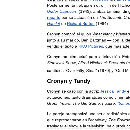
Posteriormente
trabajó
en
otro
film
de
Hitchc
Under
Capricorn
(
1949
),
ambas
también
diri
reparto
por
su
actuación
en
The
Seventh
Cr
Hamlet
de
Richard
Burton
(
1964
).
Cronyn
compró
el
guion
What
Nancy
Wanted
junto
a
su
marido
,
Ben
Barzman
—
con
la
id
vendió
el
texto
a
RKO
Pictures
,
que
más
ade
Cronyn
también
actuó
para
la
televisión
.
Ent
Stanwyck
Show
,
Alfred
Hitchcock
Presents
(
e
capítulos
"
Over
Fifty
,
Steal
" (
1970
)
y
"
Odd
M
Cronyn
y
Tandy
Cronyn
se
casó
con
la
actriz
Jessica
Tandy
e
actuaciones
,
tanto
dramáticas
como
cinemat
Green
Years
,
The
Gin
Game
,
Foxfire
,
*
batter
La
pareja
protagonizó
una
serie
radiofónica
que
representaron
en
Broadway
,
The
Fourpo
trasladar
el
show
a
la
televisión
,
bajo
producc