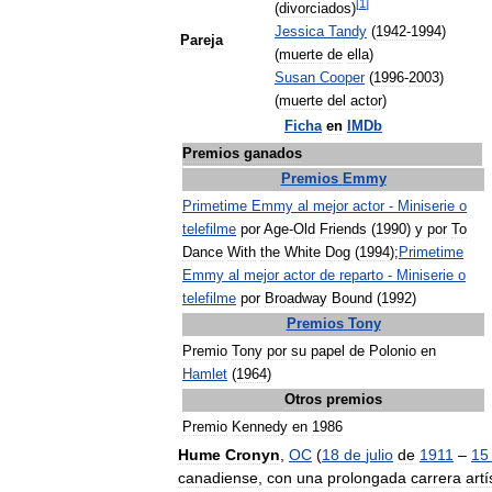
[
1
]
(
divorciados
)
Jessica
Tandy
(
1942
-
1994
)
Pareja
(
muerte
de
ella
)
Susan
Cooper
(
1996
-
2003
)
(
muerte
del
actor
)
Ficha
en
IMDb
Premios
ganados
Premios
Emmy
Primetime
Emmy
al
mejor
actor
-
Miniserie
o
telefilme
por
Age
-
Old
Friends
(
1990
)
y
por
To
Dance
With
the
White
Dog
(
1994
);
Primetime
Emmy
al
mejor
actor
de
reparto
-
Miniserie
o
telefilme
por
Broadway
Bound
(
1992
)
Premios
Tony
Premio
Tony
por
su
papel
de
Polonio
en
Hamlet
(
1964
)
Otros
premios
Premio
Kennedy
en
1986
Hume
Cronyn
,
OC
(
18
de
julio
de
1911
–
15
canadiense
,
con
una
prolongada
carrera
artí