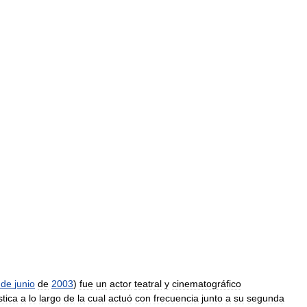
de
junio
de
2003
)
fue
un
actor
teatral
y
cinematográfico
stica
a
lo
largo
de
la
cual
actuó
con
frecuencia
junto
a
su
segunda