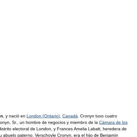
yn
,
y
nació
en
London
(
Ontario
)
,
Canadá
.
Cronyn
tuvo
cuatro
ronyn
,
Sr
.,
un
hombre
de
negocios
y
miembro
de
la
Cámara
de
los
distrito
electoral
de
London
,
y
Frances
Amelia
Labatt
,
heredera
de
u
abuelo
paterno
,
Verschoyle
Cronyn
,
era
el
hijo
de
Benjamin