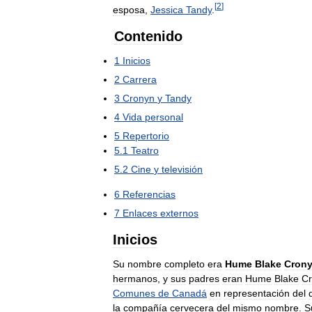
[
2
]
esposa
,
Jessica
Tandy
.
Contenido
1
Inicios
2
Carrera
3
Cronyn
y
Tandy
4
Vida
personal
5
Repertorio
5
.
1
Teatro
5
.
2
Cine
y
televisión
6
Referencias
7
Enlaces
externos
Inicios
Su
nombre
completo
era
Hume
Blake
Cron
hermanos
,
y
sus
padres
eran
Hume
Blake
C
Comunes
de
Canadá
en
representación
del
la
compañía
cervecera
del
mismo
nombre
.
S