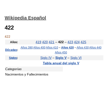
Wikipedia Español
422
422
419
420
421
–
422
–
423
424
425
Años:
Años 390
Años 400
Años 410
–
Años 420
–
Años 430
Años 440
Décadas
:
Años 450
Siglo IV
–
Siglo V
–
Siglo VI
Siglos
:
Tabla anual del siglo V
Categorías
Nacimientos y Fallecimientos