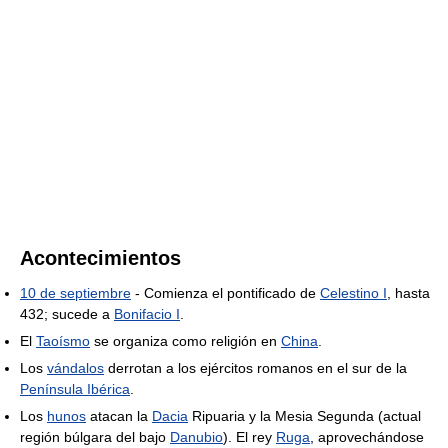
Acontecimientos
10 de septiembre
- Comienza el pontificado de
Celestino I
, hasta
432; sucede a
Bonifacio I
.
El
Taoísmo
se organiza como religión en
China
.
Los
vándalos
derrotan a los ejércitos romanos en el sur de la
Península Ibérica
.
Los
hunos
atacan la
Dacia
Ripuaria y la Mesia Segunda (actual
región búlgara del bajo
Danubio
). El rey
Ruga
, aprovechándose