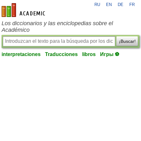
RU
EN
DE
FR
es-academic.com
Los diccionarios y las enciclopedias sobre el
Académico
¡Buscar!
interpretaciones
Traducciones
libros
Игры ⚽