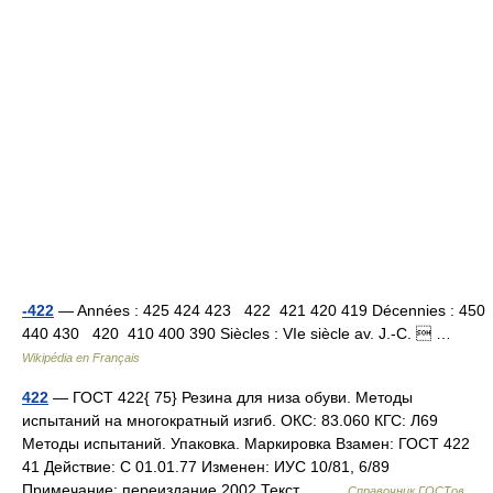
-422
— Années : 425 424 423 422 421 420 419 Décennies : 450
440 430 420 410 400 390 Siècles : VIe siècle av. J.‑C.  …
Wikipédia en Français
422
— ГОСТ 422{ 75} Резина для низа обуви. Методы
испытаний на многократный изгиб. ОКС: 83.060 КГС: Л69
Методы испытаний. Упаковка. Маркировка Взамен: ГОСТ 422
41 Действие: С 01.01.77 Изменен: ИУС 10/81, 6/89
Примечание: переиздание 2002 Текст… …
Справочник ГОСТов