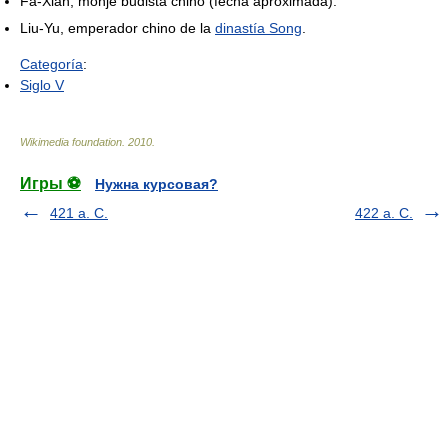
Fa-Xian, monje budista chino (fecha aproximada).
Liu-Yu, emperador chino de la
dinastía Song
.
Categoría
:
Siglo V
Wikimedia foundation
.
2010
.
Игры ⚽
Нужна курсовая?
421 a. C.
422 a. C.