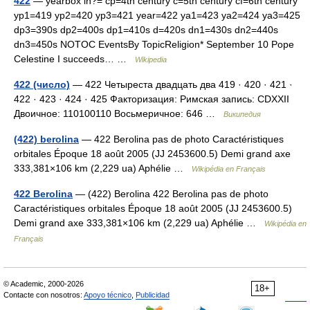
422
— yearbox in?= cp=4th century c=5th century cf=6th century
yp1=419 yp2=420 yp3=421 year=422 ya1=423 ya2=424 ya3=425
dp3=390s dp2=400s dp1=410s d=420s dn1=430s dn2=440s
dn3=450s NOTOC EventsBy TopicReligion* September 10 Pope
Celestine I succeeds… …
Wikipedia
422 (число)
— 422 Четыреста двадцать два 419 · 420 · 421 ·
422 · 423 · 424 · 425 Факторизация: Римская запись: CDXXII
Двоичное: 110100110 Восьмеричное: 646 …
Википедия
(422) berolina
— 422 Berolina pas de photo Caractéristiques
orbitales Époque 18 août 2005 (JJ 2453600.5) Demi grand axe
333,381×106 km (2,229 ua) Aphélie …
Wikipédia en Français
422 Berolina
— (422) Berolina 422 Berolina pas de photo
Caractéristiques orbitales Époque 18 août 2005 (JJ 2453600.5)
Demi grand axe 333,381×106 km (2,229 ua) Aphélie …
Wikipédia en
Français
© Academic, 2000-2026
18+
Contacte con nosotros:
Apoyo técnico
,
Publicidad