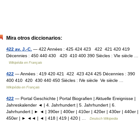
Mira otros diccionarios:
422 av. J.-C.
— 422 Années : 425 424 423 422 421 420 419
Décennies : 450 440 430 420 410 400 390 Siècles : VIe siècle …
Wikipédia en Français
422
— Années : 419 420 421 422 423 424 425 Décennies : 390
400 410 420 430 440 450 Siècles : IVe siècle Ve siècle …
Wikipédia en Français
422
— Portal Geschichte | Portal Biografien | Aktuelle Ereignisse |
Jahreskalender ◄ | 4. Jahrhundert | 5. Jahrhundert | 6.
Jahrhundert | ► ◄ | 390er | 400er | 410er | 420er | 430er | 440er |
450er | ► ◄◄ | ◄ | 418 | 419 | 420 | …
Deutsch Wikipedia