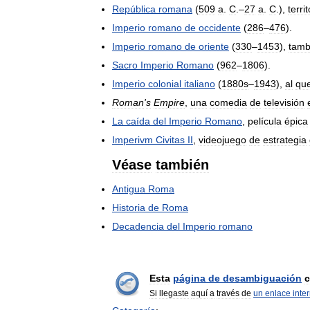
República
romana
(
509
a
.
C
.–
27
a
.
C
.),
terri
Imperio
romano
de
occidente
(
286
–
476
).
Imperio
romano
de
oriente
(
330
–
1453
),
tamb
Sacro
Imperio
Romano
(
962
–
1806
).
Imperio
colonial
italiano
(
1880s
–
1943
),
al
qu
Roman
'
s
Empire
,
una
comedia
de
televisión
La
caída
del
Imperio
Romano
,
película
épica
Imperivm
Civitas
II
,
videojuego
de
estrategia
Véase
también
Antigua
Roma
Historia
de
Roma
Decadencia
del
Imperio
romano
Esta
página
de
desambiguación
c
Si
llegaste
aquí
a
través
de
un
enlace
inte