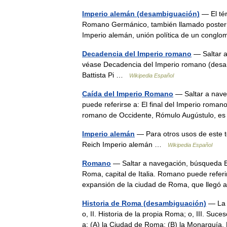
Imperio alemán (desambiguación)
— El tér
Romano Germánico, también llamado posterior
Imperio alemán, unión política de un cong
Decadencia del Imperio romano
— Saltar a
véase Decadencia del Imperio romano (desa
Battista Pi …
Wikipedia Español
Caída del Imperio Romano
— Saltar a nave
puede referirse a: El final del Imperio roma
romano de Occidente, Rómulo Augústulo, e
Imperio alemán
— Para otros usos de este 
Reich Imperio alemán …
Wikipedia Español
Romano
— Saltar a navegación, búsqueda E
Roma, capital de Italia. Romano puede referi
expansión de la ciudad de Roma, que lle
Historia de Roma (desambiguación)
— La h
o, II. Historia de la propia Roma; o, III. S
a: (A) la Ciudad de Roma; (B) la Monarquí