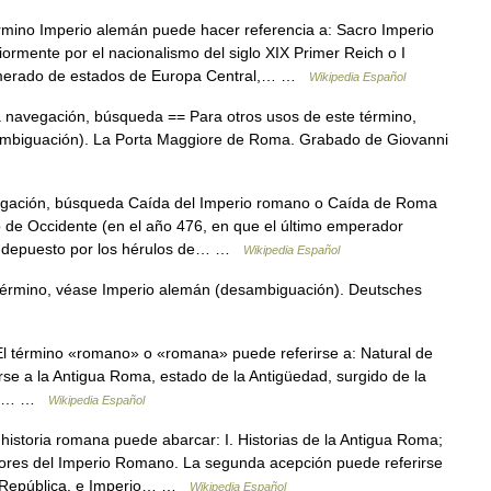
mino Imperio alemán puede hacer referencia a: Sacro Imperio
mente por el nacionalismo del siglo XIX Primer Reich o I
lomerado de estados de Europa Central,… …
Wikipedia Español
 navegación, búsqueda == Para otros usos de este término,
mbiguación). La Porta Maggiore de Roma. Grabado de Giovanni
gación, búsqueda Caída del Imperio romano o Caída de Roma
no de Occidente (en el año 476, en que el último emperador
s depuesto por los hérulos de… …
Wikipedia Español
término, véase Imperio alemán (desambiguación). Deutsches
l término «romano» o «romana» puede referirse a: Natural de
rse a la Antigua Roma, estado de la Antigüedad, surgido de la
gó a… …
Wikipedia Español
istoria romana puede abarcar: I. Historias de la Antigua Roma;
ucesores del Imperio Romano. La segunda acepción puede referirse
a, República, e Imperio… …
Wikipedia Español