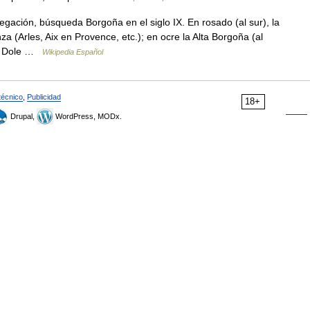
gación, búsqueda Borgoña en el siglo IX. En rosado (al sur), la
za (Arles, Aix en Provence, etc.); en ocre la Alta Borgoña (al
n, Dole …
Wikipedia Español
técnico
,
Publicidad
18+
Drupal,
WordPress, MODx.