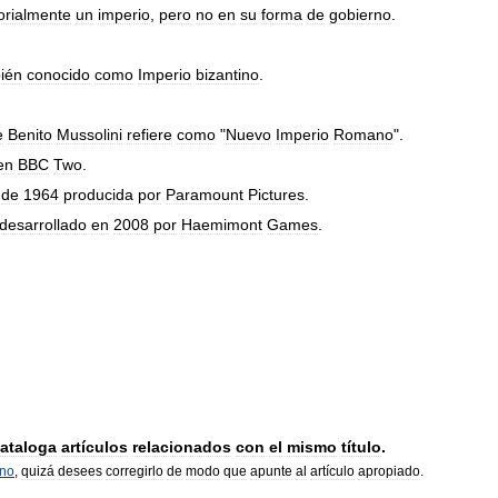
torialmente
un
imperio
,
pero
no
en
su
forma
de
gobierno
.
ién
conocido
como
Imperio
bizantino
.
e
Benito
Mussolini
refiere
como
"
Nuevo
Imperio
Romano
".
en
BBC
Two
.
de
1964
producida
por
Paramount
Pictures
.
desarrollado
en
2008
por
Haemimont
Games
.
ataloga
artículos
relacionados
con
el
mismo
título
.
rno
,
quizá
desees
corregirlo
de
modo
que
apunte
al
artículo
apropiado
.