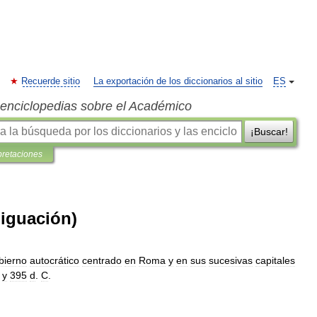
Recuerde sitio
La exportación de los diccionarios al sitio
ES
s enciclopedias sobre el Académico
¡Buscar!
pretaciones
iguación)
bierno
autocrático
centrado
en
Roma
y
en
sus
sucesivas
capitales
.
y
395
d
.
C
.