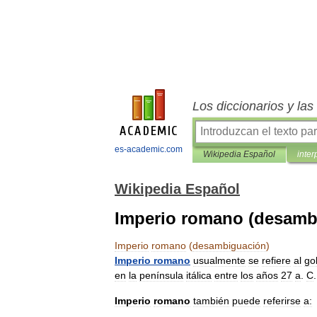
Los diccionarios y la
es-academic.com
Wikipedia Español
inter
Wikipedia Español
Imperio romano (desamb
Imperio
romano
(
desambiguación
)
Imperio
romano
usualmente
se
refiere
al
go
en
la
península
itálica
entre
los
años
27
a
.
C
Imperio
romano
también
puede
referirse
a: