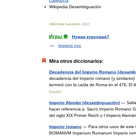
Categoría
:
Wikipedia:Desambiguación
Wikimedia
foundation
.
2010
.
Игры ⚽
Нужна курсовая?
Imperio oyo
Mira otros diccionarios:
Decadencia del Imperio Romano (desamb
decadencia del Imperio romano (y similares) 
terminó con la caída de Roma en el 476; El
Español
Imperio Alemán (desambiguación)
— Salta
hacer referencia a: Sacro Imperio Romano G
del siglo XIX Primer Reich o I Imperio Ale
Imperio romano
— Para otros usos de este
ROMANVM Imperium Romanum Imperio r