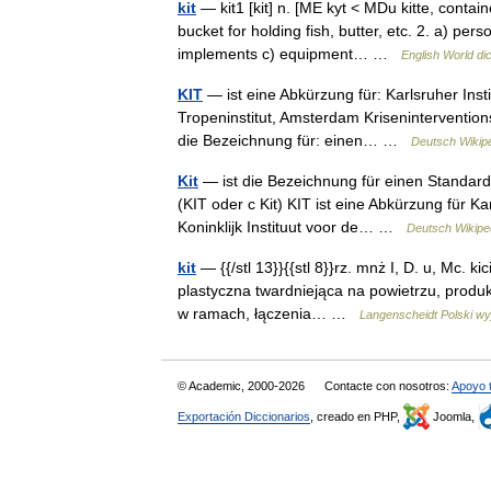
kit
— kit1 [kit] n. [ME kyt < MDu kitte, contai
bucket for holding fish, butter, etc. 2. a) per
implements c) equipment… …
English World di
KIT
— ist eine Abkürzung für: Karlsruher Insti
Tropeninstitut, Amsterdam Krisenintervention
die Bezeichnung für: einen… …
Deutsch Wikip
Kit
— ist die Bezeichnung für einen Standard 
(KIT oder c Kit) KIT ist eine Abkürzung für Kar
Koninklijk Instituut voor de… …
Deutsch Wikipe
kit
— {{/stl 13}}{{stl 8}}rz. mnż I, D. u, Mc. kicie
plastyczna twardniejąca na powietrzu, prod
w ramach, łączenia… …
Langenscheidt Polski wy
© Academic, 2000-2026
Contacte con nosotros:
Apoyo 
Exportación Diccionarios
, creado en PHP,
Joomla,