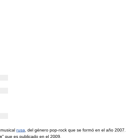
musical
rusa
,
del
género
pop
-
rock
que
se
formó
en
el
año
2007
.
я
"
que
es
publicado
en
el
2009
.