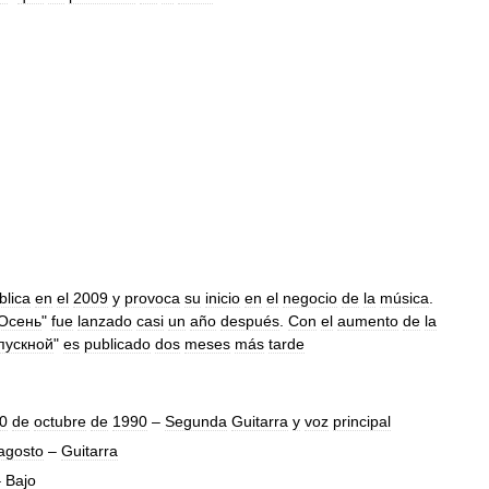
blica
en
el
2009
y
provoca
su
inicio
en
el
negocio
de
la
música
.
Осень
"
fue
lanzado
casi
un
año
después
.
Con
el
aumento
de
la
пускной
"
es
publicado
dos
meses
más
tarde
0
de
octubre
de
1990
–
Segunda
Guitarra
y
voz
principal
agosto
–
Guitarra
–
Bajo