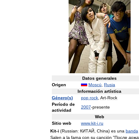
Datos
generales
Origen
Moscú
,
Rusia
Información
artística
Género
(
s
)
pop
rock
,
Art
-
Rock
Período
de
2007
-
presente
actividad
Web
Sitio
web
www
.
kit
-
i
.
ru
Kit
-
i
(
Russian:
КИТАЙ
,
China
)
es
una
banda
Salen
a
la
fama
con
su
canción
"
После
дожд