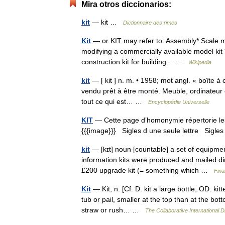
Mira otros diccionarios:
kit
— kit …
Dictionnaire des rimes
Kit
— or KIT may refer to: Assembly* Scale mo
modifying a commercially available model kit *
construction kit for building… …
Wikipedia
kit
— [ kit ] n. m. • 1958; mot angl. « boîte à 
vendu prêt à être monté. Meuble, ordinateur e
tout ce qui est… …
Encyclopédie Universelle
KIT
— Cette page d’homonymie répertorie les 
{{{image}}} Sigles d une seule lettre Sigles 
kit
— [kɪt] noun [countable] a set of equipment
information kits were produced and mailed di
£200 upgrade kit (= something which …
Fina
Kit
— Kit, n. [Cf. D. kit a large bottle, OD. ki
tub or pail, smaller at the top than at the bot
straw or rush… …
The Collaborative International D