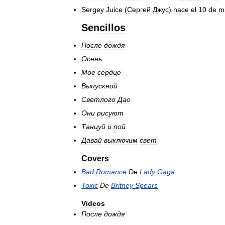
Sergey
Juice
(
Сергей
Джус
)
nace
el
10
de
m
Sencillos
После
дождя
Осень
Мое
сердце
Выпускной
Светлого
Дао
Они
рисуют
Танцуй
и
пой
Давай
выключим
свет
Covers
Bad
Romance
De
Lady
Gaga
Toxic
De
Britney
Spears
Videos
После
дождя