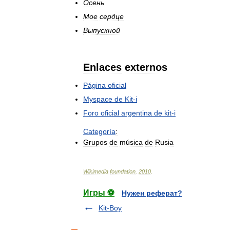
Осень
Мое
сердце
Выпускной
Enlaces
externos
Página
oficial
Myspace
de
Kit
-
i
Foro
oficial
argentina
de
kit
-
i
Categoría
:
Grupos
de
música
de
Rusia
Wikimedia
foundation
.
2010
.
Игры ⚽
Нужен реферат?
Kit-Boy