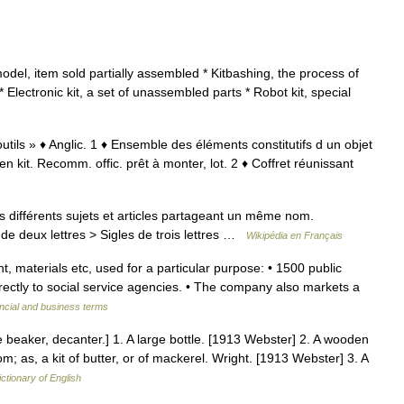
del, item sold partially assembled * Kitbashing, the process of
 Electronic kit, a set of unassembled parts * Robot kit, special
outils » ♦ Anglic. 1 ♦ Ensemble des éléments constitutifs d un objet
n kit. Recomm. offic. prêt à monter, lot. 2 ♦ Coffret réunissant
différents sujets et articles partageant un même nom.
de deux lettres > Sigles de trois lettres …
Wikipédia en Français
, materials etc, used for a particular purpose: • 1500 public
rectly to social service agencies. • The company also markets a
ncial and business terms
tte beaker, decanter.] 1. A large bottle. [1913 Webster] 2. A wooden
tom; as, a kit of butter, or of mackerel. Wright. [1913 Webster] 3. A
ictionary of English