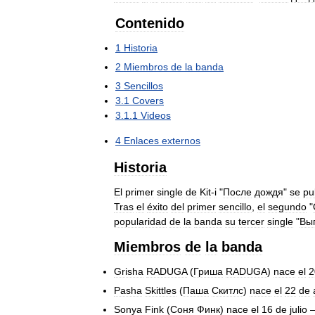
Contenido
1
Historia
2
Miembros
de
la
banda
3
Sencillos
3
.
1
Covers
3
.
1
.
1
Videos
4
Enlaces
externos
Historia
El
primer
single
de
Kit
-
i
"
После
дождя
"
se
pu
Tras
el
éxito
del
primer
sencillo
,
el
segundo
"
popularidad
de
la
banda
su
tercer
single
"
Вы
Miembros
de
la
banda
Grisha
RADUGA
(
Гриша
RADUGA
)
nace
el
2
Pasha
Skittles
(
Паша
Скитлс
)
nace
el
22
de
Sonya
Fink
(
Соня
Финк
)
nace
el
16
de
julio