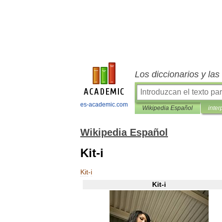
Los diccionarios y la
es-academic.com
Wikipedia Español
inter
Wikipedia Español
Kit-i
Kit
-
i
Kit
-
i