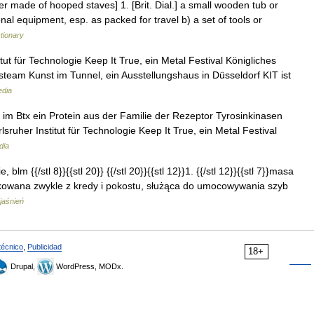
ner made of hooped staves] 1. [Brit. Dial.] a small wooden tub or
sonal equipment, esp. as packed for travel b) a set of tools or
ctionary
tut für Technologie Keep It True, ein Metal Festival Königliches
steam Kunst im Tunnel, ein Ausstellungshaus in Düsseldorf KIT ist
edia
im Btx ein Protein aus der Familie der Rezeptor Tyrosinkinasen
lsruher Institut für Technologie Keep It True, ein Metal Festival
dia
, blm {{/stl 8}}{{stl 20}} {{/stl 20}}{{stl 12}}1. {{/stl 12}}{{stl 7}}masa
ukowana zwykle z kredy i pokostu, służąca do umocowywania szyb
jaśnień
técnico
,
Publicidad
18+
Drupal,
WordPress, MODx.