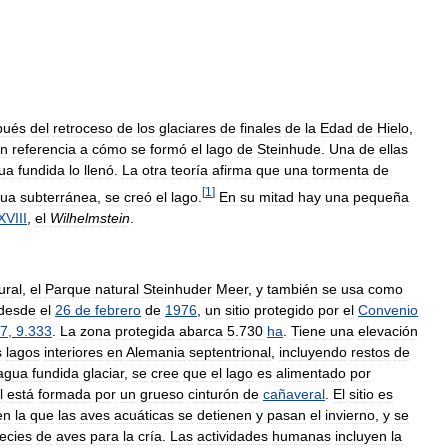
pués
del
retroceso
de
los
glaciares
de
finales
de
la
Edad
de
Hielo
,
n
referencia
a
cómo
se
formó
el
lago
de
Steinhude
.
Una
de
ellas
ua
fundida
lo
llenó
.
La
otra
teoría
afirma
que
una
tormenta
de
[
1
]
ua
subterránea
,
se
creó
el
lago
.
En
su
mitad
hay
una
pequeña
XVIII
,
el
Wilhelmstein
.
ural
,
el
Parque
natural
Steinhuder
Meer
,
y
también
se
usa
como
desde
el
26
de
febrero
de
1976
,
un
sitio
protegido
por
el
Convenio
7
,
9
.
333
.
La
zona
protegida
abarca
5
.
730
ha
.
Tiene
una
elevación
s
lagos
interiores
en
Alemania
septentrional
,
incluyendo
restos
de
agua
fundida
glaciar
,
se
cree
que
el
lago
es
alimentado
por
l
está
formada
por
un
grueso
cinturón
de
cañaveral
.
El
sitio
es
en
la
que
las
aves
acuáticas
se
detienen
y
pasan
el
invierno
,
y
se
ecies
de
aves
para
la
cría
.
Las
actividades
humanas
incluyen
la