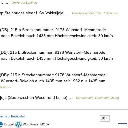
Das… …
Universal-Lexikon
p Steinhuder Meer L ŠV Vokietijoje …
Pasaulio vietovardžiai. Internetinė
(DB): 215 b Streckennummer: 9178 Wunstorf–Mesmerode
 nach Bokeloh auch 1435 mm Höchstgeschwindigkeit: 30 km/h
(DB): 215 b Streckennummer: 9178 Wunstorf–Mesmerode
 nach Bokeloh auch 1435 mm Höchstgeschwindigkeit: 30 km/h
(DB): 215 b Streckennummer: 9178 Wunstorf–Mesmerode
m Wunstorf–Bokeloh auch 1435 mm seit 1962 nur 1435 mm
kipedia
; [e]s (See zwischen Weser und Leine) …
Die deutsche Rechtschreibung
técnico
,
Publicidad
18+
Drupal,
WordPress, MODx.