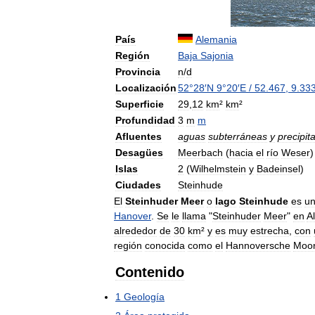
País
Alemania
Región
Baja
Sajonia
Provincia
n
/
d
Localización
52
°
28
′
N
9
°
20
′
E
/
52
.
467
,
9
.
33
Superficie
29
,
12
km
²
km
²
Profundidad
3
m
m
Afluentes
aguas
subterráneas
y
precipit
Desagües
Meerbach
(
hacia
el
río
Weser
)
Islas
2
(
Wilhelmstein
y
Badeinsel
)
Ciudades
Steinhude
El
Steinhuder
Meer
o
lago
Steinhude
es
u
Hanover
.
Se
le
llama
"
Steinhuder
Meer
"
en
A
alrededor
de
30
km
²
y
es
muy
estrecha
,
con
región
conocida
como
el
Hannoversche
Moor
Contenido
1
Geología