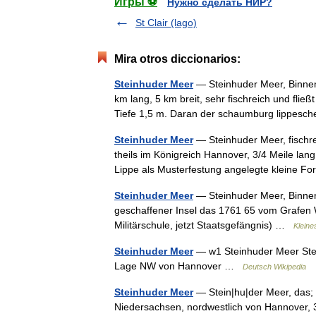
Игры ⚽
Нужно сделать НИР?
St Clair (lago)
Mira otros diccionarios:
Steinhuder Meer
— Steinhuder Meer, Binnen
km lang, 5 km breit, sehr fischreich und fließ
Tiefe 1,5 m. Daran der schaumburg lippe
Steinhuder Meer
— Steinhuder Meer, fischr
theils im Königreich Hannover, 3/4 Meile lang
Lippe als Musterfestung angelegte kleine 
Steinhuder Meer
— Steinhuder Meer, Binnens
geschaffener Insel das 1761 65 vom Grafen W
Militärschule, jetzt Staatsgefängnis) …
Kleine
Steinhuder Meer
— w1 Steinhuder Meer Stei
Lage NW von Hannover …
Deutsch Wikipedia
Steinhuder Meer
— Stein|hu|der Meer, das; 
Niedersachsen, nordwestlich von Hannover, 3