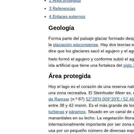
2
Área
protegida
3
Referencias
4
Enlaces
externos
Geología
Forma
parte
del
paisaje
glaciar
formado
des
la
glaciación
wisconsiense
.
Hay
dos
teorías
e
dice
que
los
glaciares
sacó
el
agujero
y
el
ag
hielo
formó
el
agujero
y
conforme
subió
el
ag
isla
artificial
que
tiene
una
fortaleza
del
siglo
Área
protegida
Hoy
el
lago
es
el
corazón
de
una
reserva
nat
una
zona
recreativa
.
El
Steinhuder
Meer
es
,
de
Ramsar
(
n
.
º
87
)
52
°
28
′
N
009
°
20
′
E
/
52
.
46
entre
38
y
42
msnm
.
Es
el
más
grande
de
lo
turberas
y
páramos
.
Situado
en
un
canal
de
manantiales
en
su
lecho
.
La
vegetación
litora
internacionalmente
importante
por
ser
zona
usa
por
un
pequeño
número
de
diversas
esp