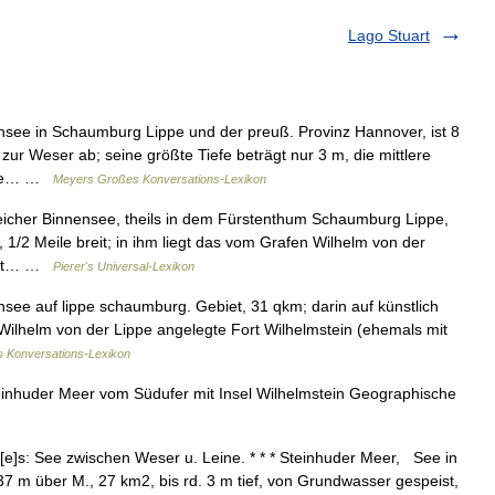
Lago Stuart
see in Schaumburg Lippe und der preuß. Provinz Hannover, ist 8
t zur Weser ab; seine größte Tiefe beträgt nur 3 m, die mittlere
sche… …
Meyers Großes Konversations-Lexikon
eicher Binnensee, theils in dem Fürstenthum Schaumburg Lippe,
, 1/2 Meile breit; in ihm liegt das vom Grafen Wilhelm von der
Fort… …
Pierer's Universal-Lexikon
ee auf lippe schaumburg. Gebiet, 31 qkm; darin auf künstlich
ilhelm von der Lippe angelegte Fort Wilhelmstein (ehemals mit
s Konversations-Lexikon
nhuder Meer vom Südufer mit Insel Wilhelmstein Geographische
[e]s: See zwischen Weser u. Leine. * * * Steinhuder Meer, See in
7 m über M., 27 km2, bis rd. 3 m tief, von Grundwasser gespeist,