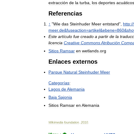
extracción
de
la
turba
,
los
deportes
acuático
Referencias
↑
"
Wie
das
Steinhuder
Meer
entstand
",
http:
//
meer
.
de
&
fuseaction
=
artikel
&
ebene
=
860
&
sh
Este
artículo
fue
creado
a
partir
de
la
traducc
licencia
Creative
Commons
Atribución
Compar
Sitios
Ramsar
en
wetlands
.
org
Enlaces
externos
Parque
Natural
Steinhuder
Meer
Categorías
:
Lagos
de
Alemania
Baja
Sajonia
Sitios
Ramsar
en
Alemania
Wikimedia
foundation
.
2010
.