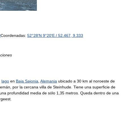
3
Coordenadas:
52
°
28
′
N
9
°
20
′
E
/
52
.
467
,
9
.
333
aciones
n
lago
en
Baja
Sajonia
,
Alemania
ubicado
a
30
km
al
noroeste
de
lemán
,
por
la
cercana
villa
de
Steinhude
.
Tiene
una
superficie
de
una
profundidad
media
de
sólo
1
,
35
metros
.
Queda
dentro
de
una
geest
.