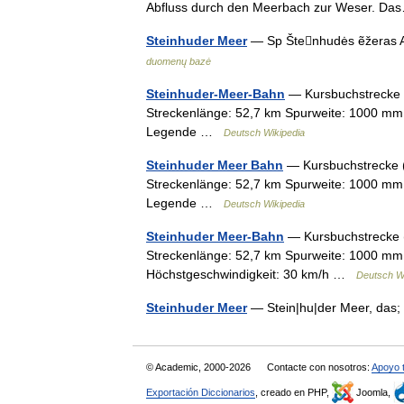
Abfluss durch den Meerbach zur Weser. 
Steinhuder Meer
— Sp Štenhudės ẽžeras A
duomenų bazė
Steinhuder-Meer-Bahn
— Kursbuchstrecke 
Streckenlänge: 52,7 km Spurweite: 1000 mm
Legende …
Deutsch Wikipedia
Steinhuder Meer Bahn
— Kursbuchstrecke 
Streckenlänge: 52,7 km Spurweite: 1000 mm
Legende …
Deutsch Wikipedia
Steinhuder Meer-Bahn
— Kursbuchstrecke 
Streckenlänge: 52,7 km Spurweite: 1000 m
Höchstgeschwindigkeit: 30 km/h …
Deutsch Wi
Steinhuder Meer
— Stein|hu|der Meer, das
© Academic, 2000-2026
Contacte con nosotros:
Apoyo 
Exportación Diccionarios
, creado en PHP,
Joomla,