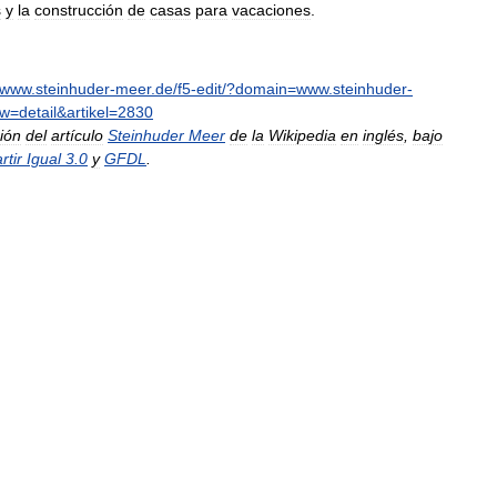
s
y
la
construcción
de
casas
para
vacaciones
.
www
.
steinhuder
-
meer
.
de
/
f5
-
edit
/?
domain
=
www
.
steinhuder
-
ow
=
detail
&
artikel
=
2830
ión
del
artículo
Steinhuder
Meer
de
la
Wikipedia
en
inglés
,
bajo
tir
Igual
3
.
0
y
GFDL
.