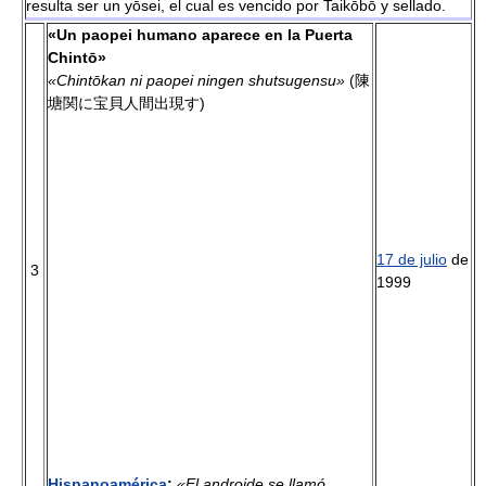
resulta ser un yōsei, el cual es vencido por Taikōbō y sellado.
«Un paopei humano aparece en la Puerta
Chintō»
«Chintōkan ni paopei ningen shutsugensu»
(陳
塘関に宝貝人間出現す)
17 de julio
de
3
1999
Hispanoamérica
:
«El androide se llamó