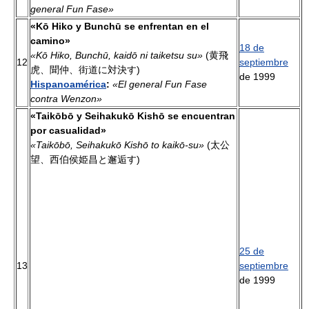
general Fun Fase»
«Kō Hiko y Bunchū se enfrentan en el
camino»
18 de
«Kō Hiko, Bunchū, kaidō ni taiketsu su»
(黄飛
12
septiembre
虎、聞仲、街道に対決す)
de 1999
Hispanoamérica
:
«El general Fun Fase
contra Wenzon»
«Taikōbō y Seihakukō Kishō se encuentran
por casualidad»
«Taikōbō, Seihakukō Kishō to kaikō-su»
(太公
望、西伯侯姫昌と邂逅す)
25 de
13
septiembre
de 1999