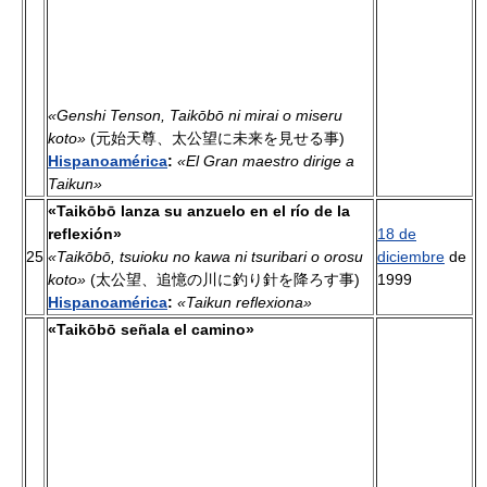
«Genshi Tenson, Taikōbō ni mirai o miseru
koto»
(元始天尊、太公望に未来を見せる事)
Hispanoamérica
:
«El Gran maestro dirige a
Taikun»
«Taikōbō lanza su anzuelo en el río de la
reflexión»
18 de
25
«Taikōbō, tsuioku no kawa ni tsuribari o orosu
diciembre
de
koto»
(太公望、追憶の川に釣り針を降ろす事)
1999
Hispanoamérica
:
«Taikun reflexiona»
«Taikōbō señala el camino»