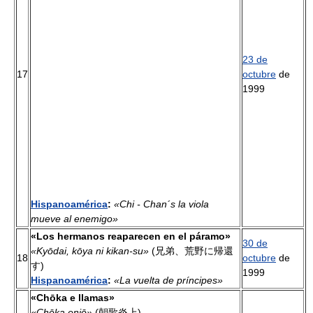
23 de
17
octubre
de
1999
Hispanoamérica
:
«Chi - Chan´s la viola
mueve al enemigo»
«Los hermanos reaparecen en el páramo»
30 de
«Kyōdai, kōya ni kikan-su»
(兄弟、荒野に帰還
18
octubre
de
す)
1999
Hispanoamérica
:
«La vuelta de príncipes»
«Chōka e llamas»
«Chōka enjō»
(朝歌炎上)