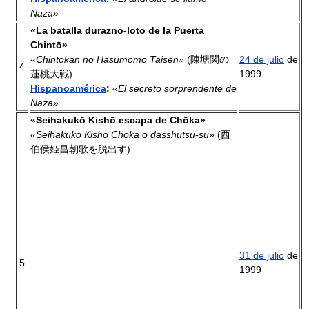
Naza»
«La batalla durazno-loto de la Puerta
Chintō»
«Chintōkan no Hasumomo Taisen»
(陳塘関の
24 de julio
de
4
蓮桃大戦)
1999
Hispanoamérica
:
«El secreto sorprendente de
Naza»
«Seihakukō Kishō escapa de Chōka»
«Seihakukō Kishō Chōka o dasshutsu-su»
(西
伯侯姫昌朝歌を脱出す)
31 de julio
de
5
1999