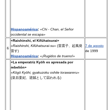
Hispanoamérica
:
«Chi - Chan, el Señor
occidental se escapa»
«Raishinshi, el Kifūhatsurai»
«Raishinshi, Kifūhatsurai-su»
(雷震子、起風発
7 de agosto
6
雷す)
de 1999
Hispanoamérica
:
«¡Rugidos de trueno!»
«La emperatriz Kyōh es apresada por
rebelión»
«Kōgō Kyōhi, gyakuzoku oshite torawareru»
(皇后姜妃、逆賊として囚われる)