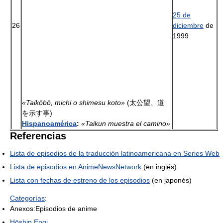
25 de
26
diciembre
de
1999
«Taikōbō, michi o shimesu koto»
(太公望、道
を示す事)
Hispanoamérica
:
«Taikun muestra el camino»
Referencias
Lista de episodios de la traducción latinoamericana en Series Web
Lista de episodios en AnimeNewsNetwork
(en inglés)
Lista con fechas de estreno de los episodios
(en japonés)
Categorías
:
Anexos:Episodios de anime
Hōshin Engi