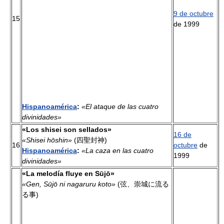
9 de octubre
15
de 1999
Hispanoamérica
:
«El ataque de las cuatro
divinidades»
«Los shisei son sellados»
16 de
«Shisei hōshin»
(四聖封神)
16
octubre
de
Hispanoamérica
:
«La caza en las cuatro
1999
divinidades»
«La melodía fluye en Sūjō»
«Gen, Sūjō ni nagaruru koto»
(弦、崇城に流る
る事)