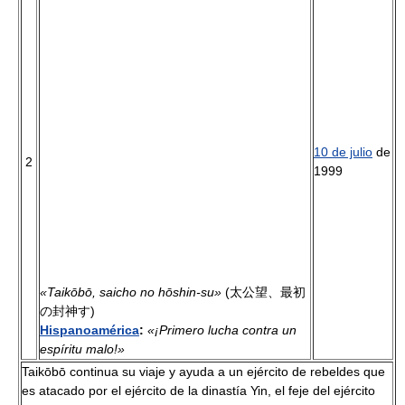
10 de julio
de
2
1999
«Taikōbō, saicho no hōshin-su»
(太公望、最初
の封神す)
Hispanoamérica
:
«¡Primero lucha contra un
espíritu malo!»
Taikōbō continua su viaje y ayuda a un ejército de rebeldes que
es atacado por el ejército de la dinastía Yin, el feje del ejército