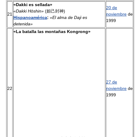
«Dakki es sellada»
20 de
«Dakki Hōshin»
(妲己封神)
21
noviembre
de
Hispanoamérica
:
«El alma de Daji es
1999
detenida»
«La batalla las montañas Kongrong»
27 de
22
noviembre
de
1999