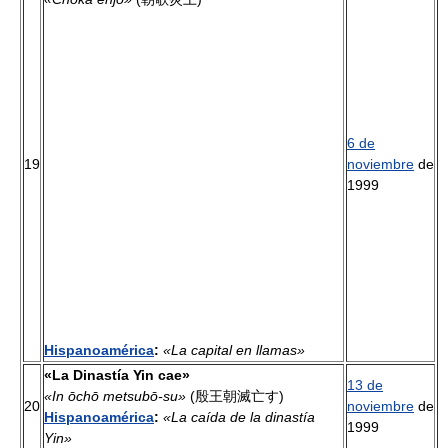
6 de
19
noviembre
de
1999
Hispanoamérica
:
«La capital en llamas»
«La Dinastía Yin cae»
13 de
«In ōchō metsubō-su»
(殷王朝滅亡す)
20
noviembre
de
Hispanoamérica
:
«La caída de la dinastía
1999
Yin»