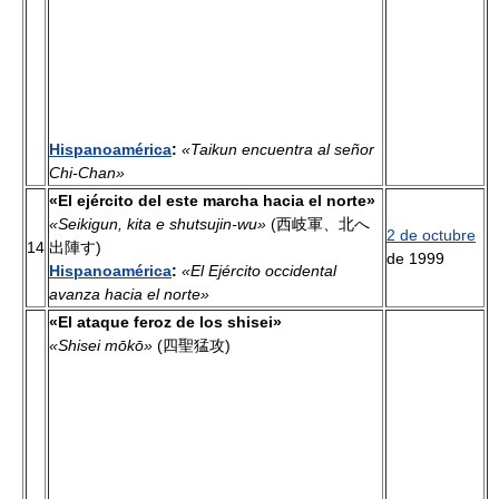
Hispanoamérica
:
«Taikun encuentra al señor
Chi-Chan»
«El ejército del este marcha hacia el norte»
«Seikigun, kita e shutsujin-wu»
(西岐軍、北へ
2 de octubre
14
出陣す)
de 1999
Hispanoamérica
:
«El Ejército occidental
avanza hacia el norte»
«El ataque feroz de los shisei»
«Shisei mōkō»
(四聖猛攻)