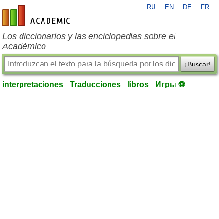
RU
EN
DE
FR
es-academic.com
Los diccionarios y las enciclopedias sobre el
Académico
¡Buscar!
interpretaciones
Traducciones
libros
Игры ⚽