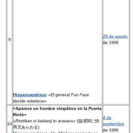
28 de agosto
9
de 1999
Hispanoamérica
:
«El general Fun Fase
decide rebelarse»
«Aparece un hombre simpático en la Puerta
Rintō»
4 de
«Rintōkan ni kaidanji to arawaru»
(臨潼関に快
10
septiembre
男児あらわる)
de 1999