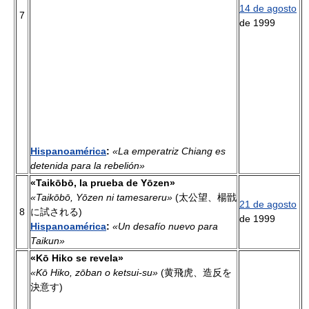
14 de agosto
7
de 1999
Hispanoamérica
:
«La emperatriz Chiang es
detenida para la rebelión»
«Taikōbō, la prueba de Yōzen»
«Taikōbō, Yōzen ni tamesareru»
(太公望、楊戩
21 de agosto
8
に試される)
de 1999
Hispanoamérica
:
«Un desafío nuevo para
Taikun»
«Kō Hiko se revela»
«Kō Hiko, zōban o ketsui-su»
(黄飛虎、造反を
決意す)