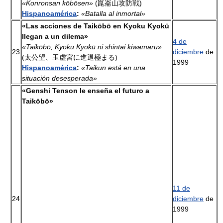
«Konronsan kōbōsen»
(崑崙山攻防戦)
Hispanoamérica
:
«Batalla al inmortal»
«Las acciones de Taikōbō en Kyoku Kyokū
llegan a un dilema»
4 de
«Taikōbō, Kyoku Kyokū ni shintai kiwamaru»
23
diciembre
de
(太公望、玉虚宮に進退極まる)
1999
Hispanoamérica
:
«Taikun está en una
situación desesperada»
«Genshi Tenson le enseña el futuro a
Taikōbō»
11 de
24
diciembre
de
1999