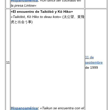
Hispanoamérica
:
«Un difícil ser cocinado en
la presa Lintow»
«El encuentro de Taikōbō y Kō Hiko»
«Taikōbō, Kō Hiko to deau koto»
(太公望、黄飛
虎と出会う事)
11 de
11
septiembre
de 1999
Hispanoamérica
:
«Taikun se encuentra con el