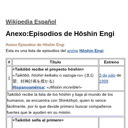
Wikipedia Español
Anexo:Episodios de Hōshin Engi
Anexo:Episodios de Hōshin Engi
Esta es una lista de episodios del
anime
Hōshin Engi
.
#
Título
Estreno
«Taikōbō recibe el proyecto hōshin»
«Taikōbō, hōshin keikaku o sazuga-ru»
(太公
3 de julio
de
1
望、封神計画を授かる)
1999
Hispanoamérica
:
«¡Misión increíble!»
Taikōbō recibe la lista de los hōshin y baja al mundo de los
humanos, se encuentra con Shinkōhyō, quien lo vence
fácilmente, por lo que decide primero buscar compañeros
fuertes que le ayuden en su misión.
«Taikōbō sella al primero»