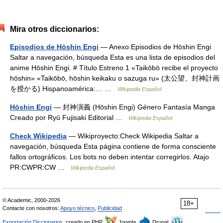
Mira otros diccionarios:
Episodios de Hōshin Engi
— Anexo:Episodios de Hōshin Engi
Saltar a navegación, búsqueda Esta es una lista de episodios del
anime Hōshin Engi. # Título Estreno 1 «Taikōbō recibe el proyecto
hōshin» «Taikōbō, hōshin keikaku o sazuga ru» (太公望、封神計画
を授かる) Hispanoamérica:… …
Wikipedia Español
Hōshin Engi
— 封神演義 (Hōshin Engi) Género Fantasía Manga
Creado por Ryū Fujisaki Editorial …
Wikipedia Español
Check Wikipedia
— Wikiproyecto:Check Wikipedia Saltar a
navegación, búsqueda Esta página contiene de forma consciente
fallos ortográficos. Los bots no deben intentar corregirlos. Atajo
PR:CWPR:CW …
Wikipedia Español
© Academic, 2000-2026
18+
Contacte con nosotros:
Apoyo técnico
,
Publicidad
Exportación Diccionarios
, creado en PHP,
Joomla,
Drupal,