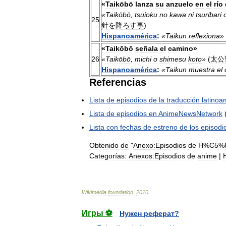
«
Taikōbō
lanza
su
anzuelo
en
el
río
«
Taikōbō
,
tsuioku
no
kawa
ni
tsuribari
25
針を降ろす事
)
Hispanoamérica
:
«
Taikun
reflexiona
»
«
Taikōbō
señala
el
camino
»
26
«
Taikōbō
,
michi
o
shimesu
koto
»
(
太公
Hispanoamérica
:
«
Taikun
muestra
el
Referencias
Lista
de
episodios
de
la
traducción
latinoa
Lista
de
episodios
en
AnimeNewsNetwork
Lista
con
fechas
de
estreno
de
los
episodi
Obtenido
de
"
Anexo:Episodios
de
H
%
C5
%
Categorías:
Anexos:Episodios
de
anime
|
Wikimedia
foundation
.
2010
.
Игры ⚽
Нужен реферат?