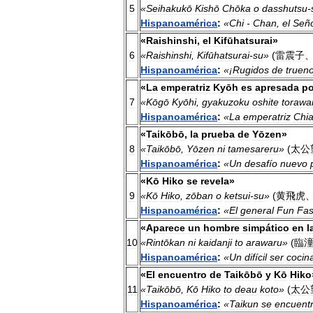
5
«
Seihakukō
Kishō
Chōka
o
dasshutsu
-
Hispanoamérica
:
«
Chi
-
Chan
,
el
Señ
«
Raishinshi
,
el
Kifūhatsurai
»
6
«
Raishinshi
,
Kifūhatsurai
-
su
»
(
雷震子
Hispanoamérica
:
«¡
Rugidos
de
truen
«
La
emperatriz
Kyōh
es
apresada
po
7
«
Kōgō
Kyōhi
,
gyakuzoku
oshite
torawa
Hispanoamérica
:
«
La
emperatriz
Chi
«
Taikōbō
,
la
prueba
de
Yōzen
»
8
«
Taikōbō
,
Yōzen
ni
tamesareru
»
(
太公
Hispanoamérica
:
«
Un
desafío
nuevo
«
Kō
Hiko
se
revela
»
9
«
Kō
Hiko
,
zōban
o
ketsui
-
su
»
(
黄飛虎
Hispanoamérica
:
«
El
general
Fun
Fa
«
Aparece
un
hombre
simpático
en
l
10
«
Rintōkan
ni
kaidanji
to
arawaru
»
(
臨
Hispanoamérica
:
«
Un
difícil
ser
cocin
«
El
encuentro
de
Taikōbō
y
Kō
Hiko
11
«
Taikōbō
,
Kō
Hiko
to
deau
koto
»
(
太公
Hispanoamérica
:
«
Taikun
se
encuent