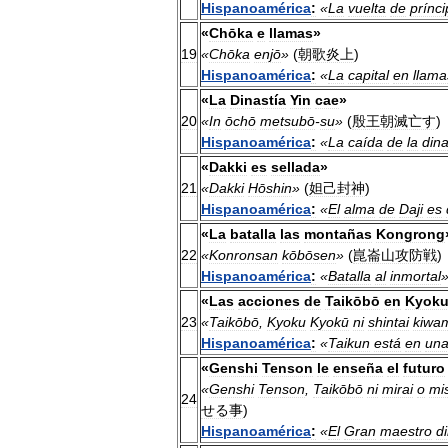
Hispanoamérica
:
«
La
vuelta
de
prínc
«
Chōka
e
llamas
»
19
«
Chōka
enjō
»
(
朝歌炎上
)
Hispanoamérica
:
«
La
capital
en
llama
«
La
Dinastía
Yin
cae
»
20
«
In
ōchō
metsubō
-
su
»
(
殷王朝滅亡す
)
Hispanoamérica
:
«
La
caída
de
la
dina
«
Dakki
es
sellada
»
21
«
Dakki
Hōshin
»
(
妲己封神
)
Hispanoamérica
:
«
El
alma
de
Daji
es
«
La
batalla
las
montañas
Kongrong
22
«
Konronsan
kōbōsen
»
(
崑崙山攻防戦
)
Hispanoamérica
:
«
Batalla
al
inmortal
«
Las
acciones
de
Taikōbō
en
Kyok
23
«
Taikōbō
,
Kyoku
Kyokū
ni
shintai
kiwa
Hispanoamérica
:
«
Taikun
está
en
un
«
Genshi
Tenson
le
enseña
el
futuro
«
Genshi
Tenson
,
Taikōbō
ni
mirai
o
mi
24
せる事
)
Hispanoamérica
:
«
El
Gran
maestro
di