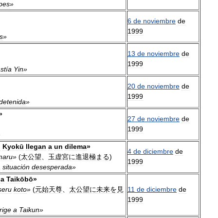
ipes
»
6
de
noviembre
de
1999
s
»
13
de
noviembre
de
1999
stía
Yin
»
20
de
noviembre
de
1999
detenida
»
»
27
de
noviembre
de
1999
»
u
Kyokū
llegan
a
un
dilema
»
4
de
diciembre
de
maru
»
(
太公望
、
玉虚宮に進退極まる
)
1999
a
situación
desesperada
»
a
Taikōbō
»
seru
koto
»
(
元始天尊
、
太公望に未来を見
11
de
diciembre
de
1999
rige
a
Taikun
»