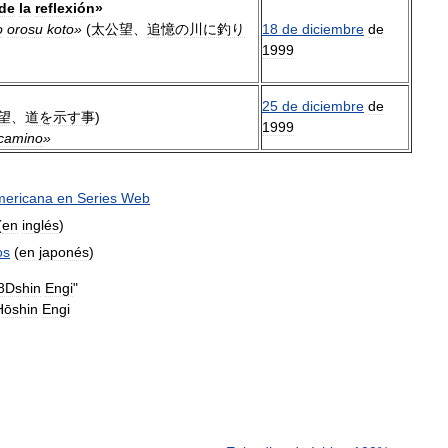
de
la
reflexión
»
o
orosu
koto
»
(
太公望
、
追憶の川に釣り
18
de
diciembre
de
1999
25
de
diciembre
de
望
、
道を示す事
)
1999
camino
»
mericana
en
Series
Web
(
en
inglés
)
os
(
en
japonés
)
8Dshin
Engi
"
Hōshin
Engi