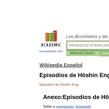
Los diccionarios y la
es-academic.com
Wikipedia Español
inter
Wikipedia Español
Episodios de Hōshin En
Episodios
de
Hōshin
Engi
Anexo:Episodios
de
Hō
Saltar
a
navegación
,
búsqueda