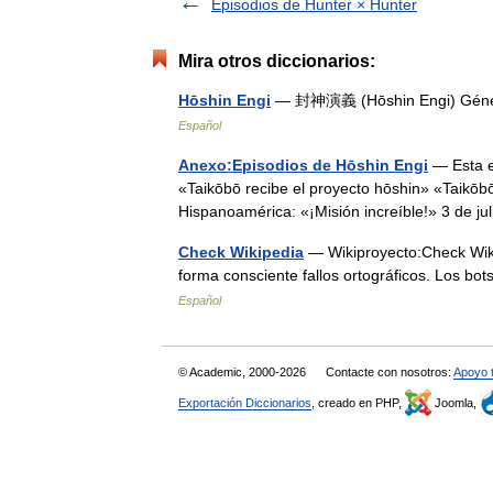
Episodios de Hunter × Hunter
Mira otros diccionarios:
Hōshin Engi
— 封神演義 (Hōshin Engi) Género
Español
Anexo:Episodios de Hōshin Engi
— Esta es
«Taikōbō recibe el proyecto hōshin» «T
Hispanoamérica: «¡Misión increíble!» 3 de j
Check Wikipedia
— Wikiproyecto:Check Wiki
forma consciente fallos ortográficos. Los 
Español
© Academic, 2000-2026
Contacte con nosotros:
Apoyo 
Exportación Diccionarios
, creado en PHP,
Joomla,