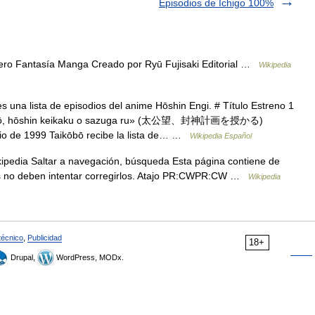
Episodios de Ichigo 100%
 Fantasía Manga Creado por Ryū Fujisaki Editorial …
Wikipedia
 una lista de episodios del anime Hōshin Engi. # Título Estreno 1
aikōbō, hōshin keikaku o sazuga ru» (太公望、封神計画を授かる)
ulio de 1999 Taikōbō recibe la lista de… …
Wikipedia Español
pedia Saltar a navegación, búsqueda Esta página contiene de
bots no deben intentar corregirlos. Atajo PR:CWPR:CW …
Wikipedia
técnico
,
Publicidad
18+
Drupal,
WordPress, MODx.