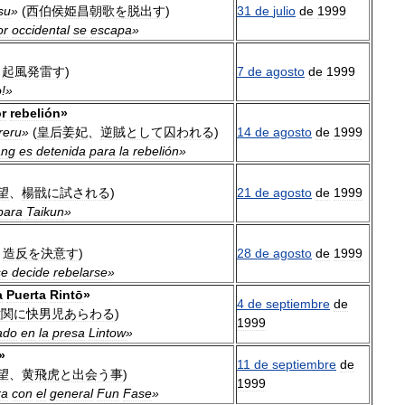
su
»
(
西伯侯姫昌朝歌を脱出す
)
31
de
julio
de
1999
or
occidental
se
escapa
»
、
起風発雷す
)
7
de
agosto
de
1999
o
!»
r
rebelión
»
reru
»
(
皇后姜妃
、
逆賊として囚われる
)
14
de
agosto
de
1999
ang
es
detenida
para
la
rebelión
»
望
、
楊戩に試される
)
21
de
agosto
de
1999
para
Taikun
»
、
造反を決意す
)
28
de
agosto
de
1999
se
decide
rebelarse
»
a
Puerta
Rintō
»
4
de
septiembre
de
潼関に快男児あらわる
)
1999
ado
en
la
presa
Lintow
»
»
11
de
septiembre
de
望
、
黄飛虎と出会う事
)
1999
ra
con
el
general
Fun
Fase
»