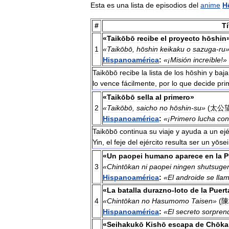
Esta
es
una
lista
de
episodios
del
anime
H
#
Tí
«
Taikōbō
recibe
el
proyecto
hōshin
1
«
Taikōbō
,
hōshin
keikaku
o
sazuga
-
ru
Hispanoamérica
:
«¡
Misión
increíble
!»
Taikōbō
recibe
la
lista
de
los
hōshin
y
baja
lo
vence
fácilmente
,
por
lo
que
decide
pri
«
Taikōbō
sella
al
primero
»
2
«
Taikōbō
,
saicho
no
hōshin
-
su
»
(
太公
Hispanoamérica
:
«¡
Primero
lucha
con
Taikōbō
continua
su
viaje
y
ayuda
a
un
ejé
Yin
,
el
feje
del
ejército
resulta
ser
un
yōsei
«
Un
paopei
humano
aparece
en
la
P
3
«
Chintōkan
ni
paopei
ningen
shutsuge
Hispanoamérica
:
«
El
androide
se
lla
«
La
batalla
durazno
-
loto
de
la
Puert
4
«
Chintōkan
no
Hasumomo
Taisen
»
(
陳
Hispanoamérica
:
«
El
secreto
sorpren
«
Seihakukō
Kishō
escapa
de
Chōka