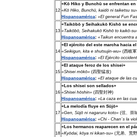
«
Kō
Hiko
y
Bunchū
se
enfrentan
en
12
«
Kō
Hiko
,
Bunchū
,
kaidō
ni
taiketsu
su
Hispanoamérica
:
«
El
general
Fun
Fa
«
Taikōbō
y
Seihakukō
Kishō
se
enc
13
«
Taikōbō
,
Seihakukō
Kishō
to
kaikō
-
su
Hispanoamérica
:
«
Taikun
encuentra
a
«
El
ejército
del
este
marcha
hacia
el
14
«
Seikigun
,
kita
e
shutsujin
-
wu
»
(
西岐軍
Hispanoamérica
:
«
El
Ejército
occident
«
El
ataque
feroz
de
los
shisei
»
15
«
Shisei
mōkō
»
(
四聖猛攻
)
Hispanoamérica
:
«
El
ataque
de
las
cu
«
Los
shisei
son
sellados
»
16
«
Shisei
hōshin
»
(
四聖封神
)
Hispanoamérica
:
«
La
caza
en
las
cua
«
La
melodía
fluye
en
Sūjō
»
17
«
Gen
,
Sūjō
ni
nagaruru
koto
»
(
弦
、
崇
Hispanoamérica
:
«
Chi
-
Chan
´
s
la
vio
«
Los
hermanos
reaparecen
en
el
pá
18
«
Kyōdai
,
kōya
ni
kikan
-
su
»
(
兄弟
、
荒