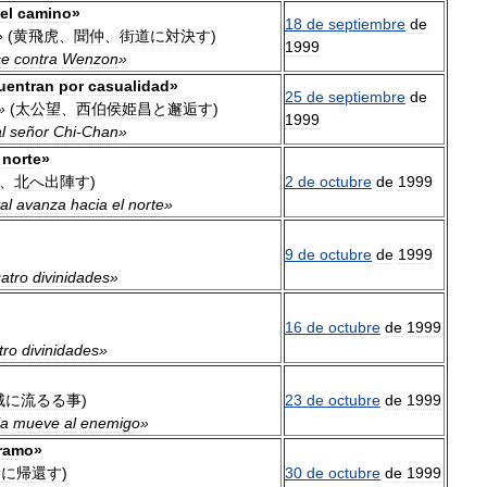
el
camino
»
18
de
septiembre
de
»
(
黄飛虎
、
聞仲
、
街道に対決す
)
1999
se
contra
Wenzon
»
uentran
por
casualidad
»
25
de
septiembre
de
»
(
太公望
、
西伯侯姫昌と邂逅す
)
1999
l
señor
Chi
-
Chan
»
norte
»
、
北へ出陣す
)
2
de
octubre
de
1999
al
avanza
hacia
el
norte
»
9
de
octubre
de
1999
atro
divinidades
»
16
de
octubre
de
1999
tro
divinidades
»
城に流るる事
)
23
de
octubre
de
1999
la
mueve
al
enemigo
»
ramo
»
野に帰還す
)
30
de
octubre
de
1999