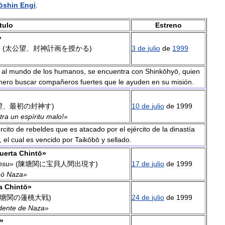
ōshin
Engi
.
tulo
Estreno
»
»
(
太公望
、
封神計画を授かる
)
3
de
julio
de
1999
al
mundo
de
los
humanos
,
se
encuentra
con
Shinkōhyō
,
quien
mero
buscar
compañeros
fuertes
que
le
ayuden
en
su
misión
.
望
、
最初の封神す
)
10
de
julio
de
1999
tra
un
espíritu
malo
!»
rcito
de
rebeldes
que
es
atacado
por
el
ejército
de
la
dinastía
,
el
cual
es
vencido
por
Taikōbō
y
sellado
.
uerta
Chintō
»
nsu
»
(
陳塘関に宝貝人間出現す
)
17
de
julio
de
1999
mó
Naza
»
a
Chintō
»
塘関の蓮桃大戦
)
24
de
julio
de
1999
dente
de
Naza
»
»