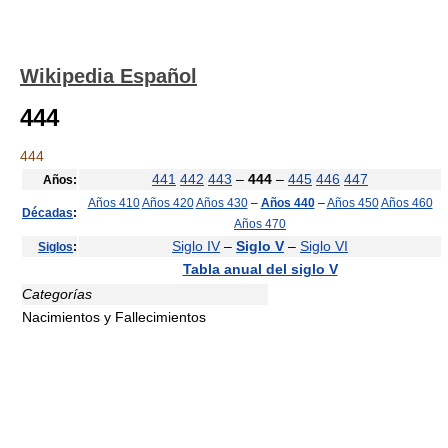
Wikipedia Español
444
444
441
442
443
–
444
–
445
446
447
Años:
Años 410
Años 420
Años 430
–
Años 440
–
Años 450
Años 460
Décadas
:
Años 470
Siglo IV
–
Siglo V
–
Siglo VI
Siglos
:
Tabla anual del siglo V
Categorías
Nacimientos y Fallecimientos