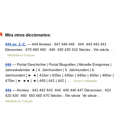
Mira otros diccionarios:
444 av. J.-C.
— 444 Années : 447 446 445 444 443 442 441
Décennies : 470 460 450 440 430 420 410 Siècles : VIe siècle …
Wikipédia en Français
444
— Portal Geschichte | Portal Biografien | Aktuelle Ereignisse |
Jahreskalender ◄ | 4. Jahrhundert | 5. Jahrhundert | 6.
Jahrhundert | ► ◄ | 410er | 420er | 430er | 440er | 450er | 460er |
470er | ► ◄◄ | ◄ | 440 | 441 | 442 | …
Deutsch Wikipedia
444
— Années : 441 442 443 444 445 446 447 Décennies : 410
420 430 440 450 460 470 Siècles : IVe siècle Ve siècle …
Wikipédia en Français