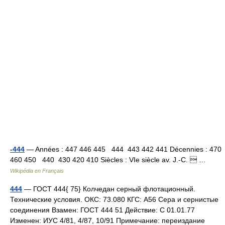
-444
— Années : 447 446 445 444 443 442 441 Décennies : 470
460 450 440 430 420 410 Siècles : VIe siècle av. J.‑C.  …
Wikipédia en Français
444
— ГОСТ 444{ 75} Колчедан серный флотационный.
Технические условия. ОКС: 73.080 КГС: А56 Сера и сернистые
соединения Взамен: ГОСТ 444 51 Действие: С 01.01.77
Изменен: ИУС 4/81, 4/87, 10/91 Примечание: переиздание