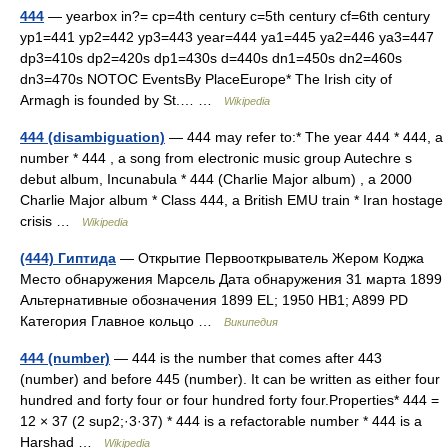
444
— yearbox in?= cp=4th century c=5th century cf=6th century
yp1=441 yp2=442 yp3=443 year=444 ya1=445 ya2=446 ya3=447
dp3=410s dp2=420s dp1=430s d=440s dn1=450s dn2=460s
dn3=470s NOTOC EventsBy PlaceEurope* The Irish city of
Armagh is founded by St.… …
Wikipedia
444 (disambiguation)
— 444 may refer to:* The year 444 * 444, a
number * 444 , a song from electronic music group Autechre s
debut album, Incunabula * 444 (Charlie Major album) , a 2000
Charlie Major album * Class 444, a British EMU train * Iran hostage
crisis …
Wikipedia
(444) Гиптида
— Открытие Первооткрыватель Жером Коджа
Место обнаружения Марсель Дата обнаружения 31 марта 1899
Альтернативные обозначения 1899 EL; 1950 HB1; A899 PD
Категория Главное кольцо …
Википедия
444 (number)
— 444 is the number that comes after 443
(number) and before 445 (number). It can be written as either four
hundred and forty four or four hundred forty four.Properties* 444 =
12 × 37 (2 sup2;·3·37) * 444 is a refactorable number * 444 is a
Harshad …
Wikipedia