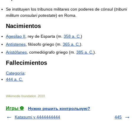
Se instituyen los tribunos militares con poderes de cónsul (
tribuni
militum consulari potestate
) en Roma.
Nacimientos
Agesilao II
, rey de Esparta (m.
358 a. C.
)
Antístenes
, filósofo griego (m.
365 a. C.
).
Aristófanes
, comediógrafo griego (m.
385 a. C.
).
Fallecimientos
Categoría
:
444 a. C.
Wikimedia foundation
.
2010
.
Игры ⚽
Нужно решить контрольную?
Katasumi y 4444444444
445