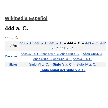
Wikipedia Español
444 a. C.
444 a. C.
447 a. C.
446 a. C.
445 a. C.
–
444 a. C.
–
443 a. C.
442
Años:
a. C.
441 a. C.
Años 470 a. C.
Años 460 a. C.
Años 450 a. C.
–
Años 440 a. C.
–
Décadas
:
Años 430 a. C.
Años 420 a. C.
Años 410 a. C.
Siglo VI a. C.
–
Siglo V a. C.
–
Siglo IV a. C.
Siglos
:
Tabla anual del siglo V a. C.