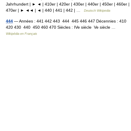
Jahrhundert | ► ◄ | 410er | 420er | 430er | 440er | 450er | 460er |
470er | ► ◄◄ | ◄ | 440 | 441 | 442 | …
Deutsch Wikipedia
444
— Années : 441 442 443 444 445 446 447 Décennies : 410
420 430 440 450 460 470 Siècles : IVe siècle Ve siècle …
Wikipédia en Français