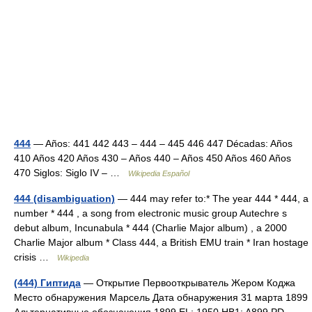
444
— Años: 441 442 443 – 444 – 445 446 447 Décadas: Años
410 Años 420 Años 430 – Años 440 – Años 450 Años 460 Años
470 Siglos: Siglo IV – …
Wikipedia Español
444 (disambiguation)
— 444 may refer to:* The year 444 * 444, a
number * 444 , a song from electronic music group Autechre s
debut album, Incunabula * 444 (Charlie Major album) , a 2000
Charlie Major album * Class 444, a British EMU train * Iran hostage
crisis …
Wikipedia
(444) Гиптида
— Открытие Первооткрыватель Жером Коджа
Место обнаружения Марсель Дата обнаружения 31 марта 1899