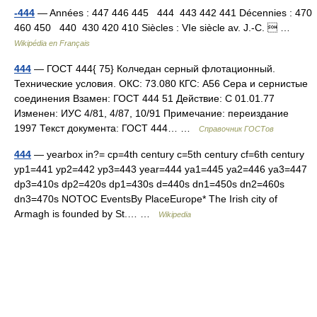
-444
— Années : 447 446 445 444 443 442 441 Décennies : 470
460 450 440 430 420 410 Siècles : VIe siècle av. J.‑C.  …
Wikipédia en Français
444
— ГОСТ 444{ 75} Колчедан серный флотационный.
Технические условия. ОКС: 73.080 КГС: А56 Сера и сернистые
соединения Взамен: ГОСТ 444 51 Действие: С 01.01.77
Изменен: ИУС 4/81, 4/87, 10/91 Примечание: переиздание
1997 Текст документа: ГОСТ 444… …
Справочник ГОСТов
444
— yearbox in?= cp=4th century c=5th century cf=6th century
yp1=441 yp2=442 yp3=443 year=444 ya1=445 ya2=446 ya3=447
dp3=410s dp2=420s dp1=430s d=440s dn1=450s dn2=460s
dn3=470s NOTOC EventsBy PlaceEurope* The Irish city of
Armagh is founded by St.… …
Wikipedia