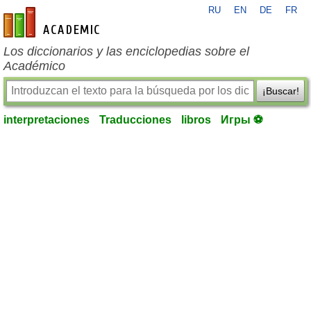
RU
EN
DE
FR
es-academic.com
Los diccionarios y las enciclopedias sobre el
Académico
¡Buscar!
interpretaciones
Traducciones
libros
Игры ⚽