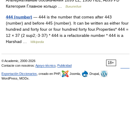
Альтернативные обозначения 1899 EL; 1950 HB1; A899 PD
Категория Главное кольцо …
Википедия
444 (number)
— 444 is the number that comes after 443
(number) and before 445 (number). It can be written as either four
hundred and forty four or four hundred forty four.Properties* 444 =
12 × 37 (2 sup2;·3·37) * 444 is a refactorable number * 444 is a
Harshad …
Wikipedia
© Academic, 2000-2026
18+
Contacte con nosotros:
Apoyo técnico
,
Publicidad
Exportación Diccionarios
, creado en PHP,
Joomla,
Drupal,
WordPress, MODx.