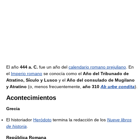
El año
444 a. C.
fue un año del
calendario romano prejuliano
. En
el
Imperio romano
se conocía como el
Año del Tribunado de
Atratino, Sículo y Lusco
y el
Año del consulado de Mugilano
y Atratino
(o, menos frecuentemente,
año 310
Ab urbe condita
).
Acontecimientos
Grecia
El historiador
Heródoto
termina la redacción de los
Nueve libros
de historia
.
República Romana