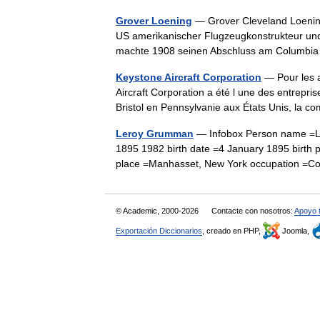
Grover Loening
— Grover Cleveland Loening
US amerikanischer Flugzeugkonstrukteur und
machte 1908 seinen Abschluss am Columb
Keystone Aircraft Corporation
— Pour les 
Aircraft Corporation a été l une des entrepri
Bristol en Pennsylvanie aux États Unis, l
Leroy Grumman
— Infobox Person name =L
1895 1982 birth date =4 January 1895 birth 
place =Manhasset, New York occupation
© Academic, 2000-2026
Contacte con nosotros:
Apoyo 
Exportación Diccionarios
, creado en PHP,
Joomla,