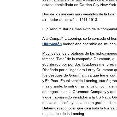
estaba
domiciliada
en
Garden
City
New
York
Uno
de
los
aviones
más
vendidos
de
la
Loen
alrededor
de
los
años
1911
-
1913
.
El
diseño
militar
de
más
éxito
de
la
compañí
A
la
Compañía
Loening
,
se
le
concede
el
hon
Hidroavión
monoplano
operable
del
mundo
.
Muchos
de
los
prototipos
de
los
hidroaviones
famoso
"
Pato
"
de
la
compañía
Grumman
,
qu
equilibrado
por
por
dos
flotadores
menores
i
Diseñado
por
el
ingeniero
Leroy
Grumman
q
fue
después
de
Grumman
,
ya
que
fue
el
co
-
y
Ed
Poor
.
En
tal
sentido
Loening
,
sufrió
gra
más
grande
,
la
sufrió
tras
la
fusión
con
la
em
de
negocios
de
la
Grumman
Company
y
que
y
que
habían
sido
vendidos
a
la
US
Navy
.
Gr
mesas
de
diseño
y
basados
en
gran
medida
Debemos
reconocer
que
casi
toda
la
fuerza
empleados
de
la
Loening
.