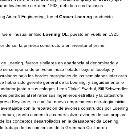
que
finalmente
cerró
en
1933
,
debido
a
sus
fracasos
.
ing
Aircraft
Engineering
,
fue
el
Grover
Loening
producido
a
fue
el
inusual
anfibio
Loening
OL
,
puesto
en
vuelo
en
1923
or
de
ser
la
primera
constructora
en
inventar
el
primer
de
Loening
,
fueron
similares
en
apariencia
al
denominado
y
e
se
componía
de
un
voluminoso
flotador
bajo
el
fuselaje
y
nstalados
bajo
los
bordes
marginales
de
los
semiplanos
inferiores
.
ue
había
sido
gerente
general
de
la
Loening
,
y
seguidamente
lo
fundador
junto
a
sus
colegas:
Leon
"
Jake
"
Swirbul
,
Bill
Schwendler
ndes
perdidas
al
retirarse
sus
ingenieros
estrellas
y
la
catástrofe
presa
Keystone
,
la
cual
fue
nueva
empresa
con
estrategia
inicial
aventajaba
con
la
reparación
de
aviones
construidos
por
Loening
umman
,
pronto
comenzó
a
comercializar
aviones
de
sus
propias
de
los
conceptos
desarrollados
en
la
deasaparecida
Loening
.
de
trabajo
de
los
comienzos
de
la
Grumman
Co
.
fueron