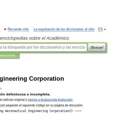
Recuerde sitio
La exportación de los diccionarios al sitio
ES
s enciclopedias sobre el Académico
¡Buscar!
pretaciones
gineering Corporation
n
ión
defectuosa
o
incompleta
.
el
artículo
original
y
mejora
o
finaliza
esta
traducción
.
culo
pegando
el
siguiente
código
en
su
página
de
discusión:
ng
Aeronautical
Engineering
Corporation
}} ~~~~