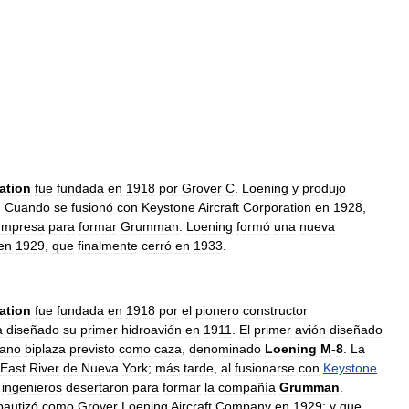
ation
fue
fundada
en
1918
por
Grover
C
.
Loening
y
produjo
.
Cuando
se
fusionó
con
Keystone
Aircraft
Corporation
en
1928
,
rmpresa
para
formar
Grumman
.
Loening
formó
una
nueva
en
1929
,
que
finalmente
cerró
en
1933
.
ation
fue
fundada
en
1918
por
el
pionero
constructor
a
diseñado
su
primer
hidroavión
en
1911
.
El
primer
avión
diseñado
ano
biplaza
previsto
como
caza
,
denominado
Loening
M
-
8
.
La
East
River
de
Nueva
York
;
más
tarde
,
al
fusionarse
con
Keystone
ingenieros
desertaron
para
formar
la
compañía
Grumman
.
bautizó
como
Grover
Loening
Aircraft
Company
en
1929
;
y
que