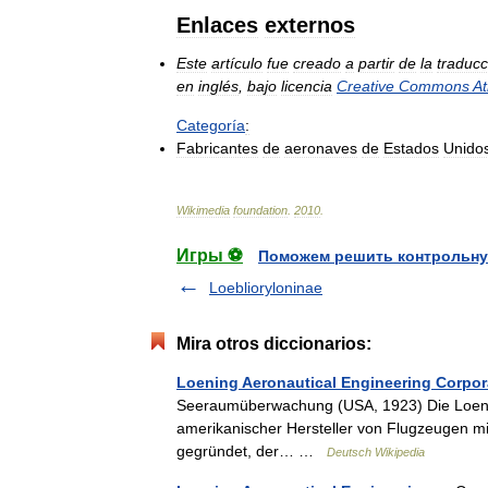
Enlaces
externos
Este
artículo
fue
creado
a
partir
de
la
traducc
en
inglés
,
bajo
licencia
Creative
Commons
At
Categoría
:
Fabricantes
de
aeronaves
de
Estados
Unido
Wikimedia
foundation
.
2010
.
Игры ⚽
Поможем решить контрольну
Loeblioryloninae
Mira otros diccionarios:
Loening Aeronautical Engineering Corpor
Seeraumüberwachung (USA, 1923) Die Loenin
amerikanischer Hersteller von Flugzeugen mi
gegründet, der… …
Deutsch Wikipedia