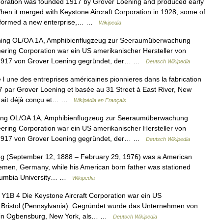
ration was founded 1917 by Grover Loening and produced early
When it merged with Keystone Aircraft Corporation in 1928, some of
ng formed a new enterprise,… …
Wikipedia
ng OL/OA 1A, Amphibienflugzeug zur Seeraumüberwachung
ering Corporation war ein US amerikanischer Hersteller von
e 1917 von Grover Loening gegründet, der… …
Deutsch Wikipedia
l une des entreprises américaines pionnieres dans la fabrication
7 par Grover Loening et basée au 31 Street à East River, New
 il ait déjà conçu et… …
Wikipédia en Français
ng OL/OA 1A, Amphibienflugzeug zur Seeraumüberwachung
ering Corporation war ein US amerikanischer Hersteller von
e 1917 von Grover Loening gegründet, der… …
Deutsch Wikipedia
g (September 12, 1888 – February 29, 1976) was a American
remen, Germany, while his American born father was stationed
Columbia University… …
Wikipedia
1B 4 Die Keystone Aircraft Corporation war ein US
in Bristol (Pennsylvania). Gegründet wurde das Unternehmen von
0 in Ogbensburg, New York, als… …
Deutsch Wikipedia