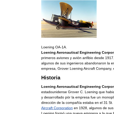
Loening
OA
-
1A
.
Loening
Aeronautical
Engineering
Corpor
primeros
aviones
y
avión
anfibio
desde
1917
algunos
de
sus
ingenieros
abandonaron
la
e
empresa
,
Grover
Loening
Aircraft
Company
,
Historia
Loening
Aeronautical
Engineering
Corpor
estadounidense
Grover
C
.
Loening
que
habi
y
desarrollado
pòr
la
empresa
fue
un
monopl
dirección
de
la
compañía
estaba
en
el
31
St
.
Aircraft
Corporation
en
1928
,
algunos
de
sus
Loening
formó
una
nueva
empresa
a
la
que