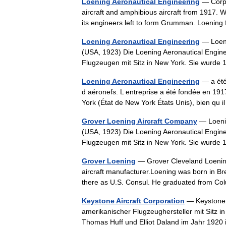
Loening Aeronautical Engineering
— Corpo
aircraft and amphibious aircraft from 1917. 
its engineers left to form Grumman. Loeni
Loening Aeronautical Engineering
— Loeni
(USA, 1923) Die Loening Aeronautical Engine
Flugzeugen mit Sitz in New York. Sie wurd
Loening Aeronautical Engineering
— a été 
d aéronefs. L entreprise a été fondée en 191
York (État de New York États Unis), bien qu
Grover Loening Aircraft Company
— Loeni
(USA, 1923) Die Loening Aeronautical Engine
Flugzeugen mit Sitz in New York. Sie wurd
Grover Loening
— Grover Cleveland Loenin
aircraft manufacturer.Loening was born in B
there as U.S. Consul. He graduated from 
Keystone Aircraft Corporation
— Keystone Y
amerikanischer Flugzeughersteller mit Sitz 
Thomas Huff und Elliot Daland im Jahr 192