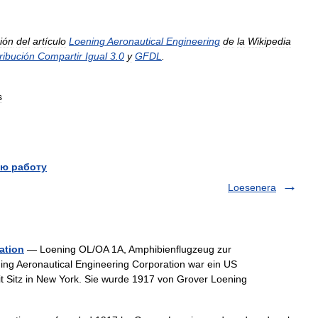
ión
del
artículo
Loening
Aeronautical
Engineering
de
la
Wikipedia
ribución
Compartir
Igual
3
.
0
y
GFDL
.
s
ю работу
Loesenera
ation
— Loening OL/OA 1A, Amphibienflugzeug zur
g Aeronautical Engineering Corporation war ein US
t Sitz in New York. Sie wurde 1917 von Grover Loening