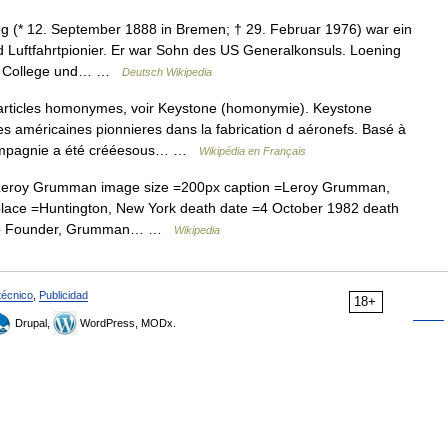
 (* 12. September 1888 in Bremen; † 29. Februar 1976) war ein
 Luftfahrtpionier. Er war Sohn des US Generalkonsuls. Loening
ia College und… …
Deutsch Wikipedia
articles homonymes, voir Keystone (homonymie). Keystone
ses américaines pionnieres dans la fabrication d aéronefs. Basé à
a compagnie a été crééesous… …
Wikipédia en Français
eroy Grumman image size =200px caption =Leroy Grumman,
place =Huntington, New York death date =4 October 1982 death
 =Co Founder, Grumman… …
Wikipedia
técnico
,
Publicidad
18+
Drupal,
WordPress, MODx.