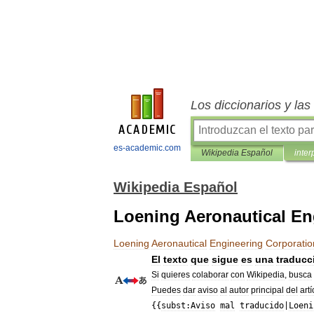
Los diccionarios y la
es-academic.com
Wikipedia Español
inter
Wikipedia Español
Loening Aeronautical En
Loening
Aeronautical
Engineering
Corporatio
El
texto
que
sigue
es
una
traducc
Si
quieres
colaborar
con
Wikipedia
,
busca
Puedes
dar
aviso
al
autor
principal
del
artí
{{
subst:Aviso
mal
traducido
|
Loeni