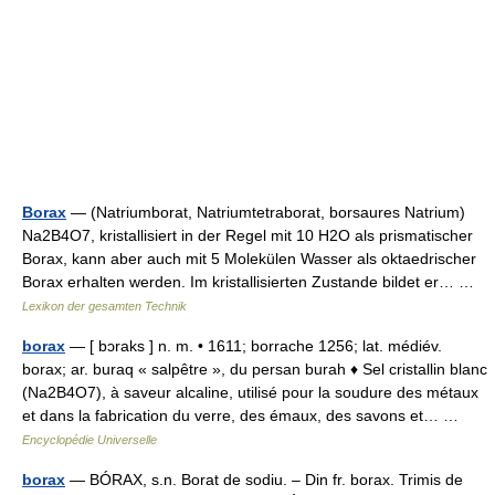
Borax
— (Natriumborat, Natriumtetraborat, borsaures Natrium)
Na2B4O7, kristallisiert in der Regel mit 10 H2O als prismatischer
Borax, kann aber auch mit 5 Molekülen Wasser als oktaedrischer
Borax erhalten werden. Im kristallisierten Zustande bildet er… …
Lexikon der gesamten Technik
borax
— [ bɔraks ] n. m. • 1611; borrache 1256; lat. médiév.
borax; ar. buraq « salpêtre », du persan burah ♦ Sel cristallin blanc
(Na2B4O7), à saveur alcaline, utilisé pour la soudure des métaux
et dans la fabrication du verre, des émaux, des savons et… …
Encyclopédie Universelle
borax
— BÓRAX, s.n. Borat de sodiu. – Din fr. borax. Trimis de