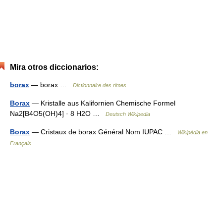
Mira otros diccionarios:
borax
— borax …
Dictionnaire des rimes
Borax
— Kristalle aus Kalifornien Chemische Formel
Na2[B4O5(OH)4] · 8 H2O …
Deutsch Wikipedia
Borax
— Cristaux de borax Général Nom IUPAC …
Wikipédia en
Français