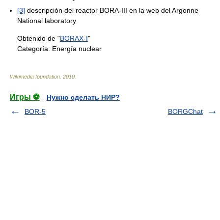
[3]
descripción del reactor BORA-III en la web del Argonne
National laboratory
Obtenido de "
BORAX-I
"
Categoría:
Energía nuclear
Wikimedia foundation
.
2010
.
Игры ⚽
Нужно сделать НИР?
BOR-5
BORGChat