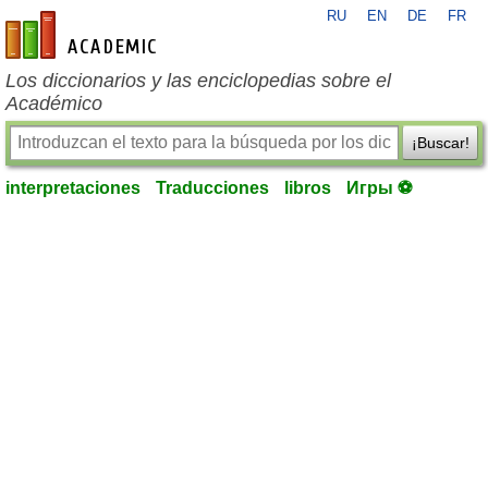
RU
EN
DE
FR
es-academic.com
Los diccionarios y las enciclopedias sobre el
Académico
¡Buscar!
interpretaciones
Traducciones
libros
Игры ⚽