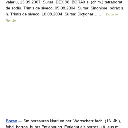
valeriu, 13.09.2007. Sursa: DEX 98 BÓRAX s. (chim.) tetraborat
de sodiu. Trimis de siveco, 05.08.2004. Sursa: Sinonime bórax s.
n. Trimis de siveco, 10.08.2004. Sursa: Dicţionar… …
Dicționar
Român
Borax
— Sm borsaures Natrium per. Wortschatz fach. (16. Jh.),
fnhd. borros, buras Entlehnung. Entlehnt als borros u.ä. aus ml.