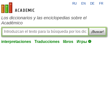
RU
EN
DE
FR
es-academic.com
Los diccionarios y las enciclopedias sobre el
Académico
¡Buscar!
interpretaciones
Traducciones
libros
Игры ⚽