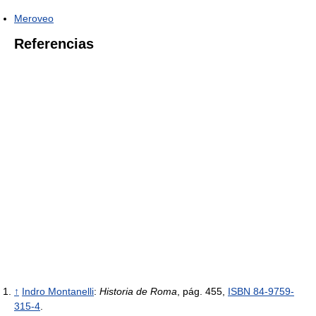
Meroveo
Referencias
↑
Indro Montanelli
:
Historia de Roma
, pág. 455,
ISBN 84-9759-
315-4
.