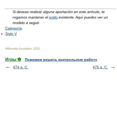
Si deseas realizar alguna aportación en este artículo, te
rogamos mantener el
estilo
existente. Aquí puedes ver un
modelo a seguir.
Categoría
:
Siglo V
Wikimedia foundation
.
2010
.
Игры ⚽
Поможем решить контрольную работу
474 a. C.
475 a. C.