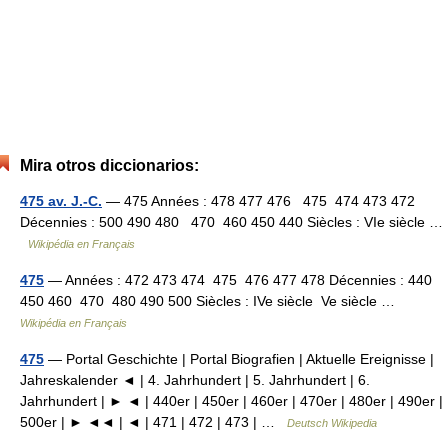
Mira otros diccionarios:
475 av. J.-C.
— 475 Années : 478 477 476 475 474 473 472
Décennies : 500 490 480 470 460 450 440 Siècles : VIe siècle …
Wikipédia en Français
475
— Années : 472 473 474 475 476 477 478 Décennies : 440
450 460 470 480 490 500 Siècles : IVe siècle Ve siècle …
Wikipédia en Français
475
— Portal Geschichte | Portal Biografien | Aktuelle Ereignisse |
Jahreskalender ◄ | 4. Jahrhundert | 5. Jahrhundert | 6.
Jahrhundert | ► ◄ | 440er | 450er | 460er | 470er | 480er | 490er |
500er | ► ◄◄ | ◄ | 471 | 472 | 473 | …
Deutsch Wikipedia