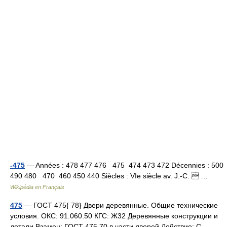
-475
— Années : 478 477 476 475 474 473 472 Décennies : 500
490 480 470 460 450 440 Siècles : VIe siècle av. J.‑C.  …
Wikipédia en Français
475
— ГОСТ 475{ 78} Двери деревянные. Общие технические
условия. ОКС: 91.060.50 КГС: Ж32 Деревянные конструкции и
детали Взамен: ГОСТ 475 70 в части дверей Действие: C