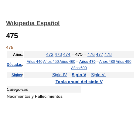
Wikipedia Español
475
475
472
473
474
–
475
–
476
477
478
Años:
Años 440
Años 450
Años 460
–
Años 470
–
Años 480
Años 490
Décadas
:
Años 500
Siglo IV
–
Siglo V
–
Siglo VI
Siglos
:
Tabla anual del siglo V
Categorías
Nacimientos y Fallecimientos