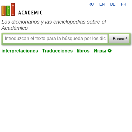
RU
EN
DE
FR
es-academic.com
Los diccionarios y las enciclopedias sobre el
Académico
¡Buscar!
interpretaciones
Traducciones
libros
Игры ⚽