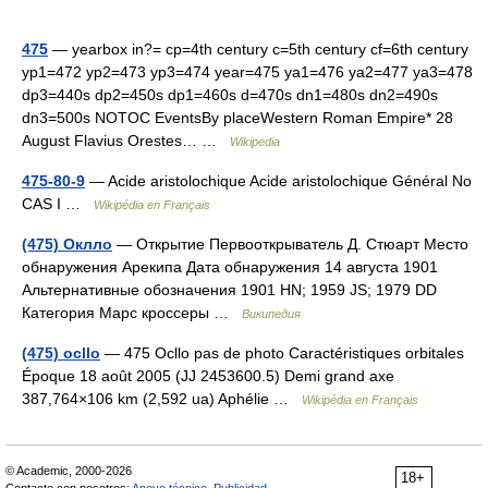
475
— yearbox in?= cp=4th century c=5th century cf=6th century
yp1=472 yp2=473 yp3=474 year=475 ya1=476 ya2=477 ya3=478
dp3=440s dp2=450s dp1=460s d=470s dn1=480s dn2=490s
dn3=500s NOTOC EventsBy placeWestern Roman Empire* 28
August Flavius Orestes… …
Wikipedia
475-80-9
— Acide aristolochique Acide aristolochique Général No
CAS I …
Wikipédia en Français
(475) Оклло
— Открытие Первооткрыватель Д. Стюарт Место
обнаружения Арекипа Дата обнаружения 14 августа 1901
Альтернативные обозначения 1901 HN; 1959 JS; 1979 DD
Категория Марс кроссеры …
Википедия
(475) ocllo
— 475 Ocllo pas de photo Caractéristiques orbitales
Époque 18 août 2005 (JJ 2453600.5) Demi grand axe
387,764×106 km (2,592 ua) Aphélie …
Wikipédia en Français
© Academic, 2000-2026
18+
Contacte con nosotros:
Apoyo técnico
,
Publicidad