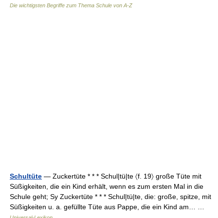
Die wichtigsten Begriffe zum Thema Schule von A-Z
Schultüte
— Zuckertüte * * * Schul|tü|te 〈f. 19〉 große Tüte mit
Süßigkeiten, die ein Kind erhält, wenn es zum ersten Mal in die
Schule geht; Sy Zuckertüte * * * Schul|tü|te, die: große, spitze, mit
Süßigkeiten u. a. gefüllte Tüte aus Pappe, die ein Kind am… …
Universal-Lexikon