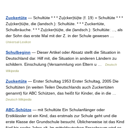
Zuckertüte
— Schultüte * * * Zụ|cker|tü|te 〈f. 19〉 = Schultüte * * *
Zụ|cker|tü|te, die (landsch.): Schultüte. * * * Zuckertüte,
Schulbräuche. * * * Zụ|cker|tü|te, die (landsch.): Schultüte: ..., als
der Sohn das erste Mal mit der Z. in der Schule gewesen …
Universal-Lexikon
Schulbeginn
— Dieser Artikel oder Absatz stellt die Situation in
Deutschland dar. Hilf mit, die Situation in anderen Ländern zu
schildern. Einschulung (Versammlung von Eltern u …
Deutsch
Wikipedia
Zuckertüte
— Erster Schultag 1953 Erster Schultag, 2005 Die
Schultüten (in weiten Teilen Deutschlands auch Zuckertüten
genannt) für ABC Schützen, das heißt für Kinder, die in die …
Deutsch Wikipedia
ABC-Schütze
— mit Schultüte Ein Schulanfänger oder
Erstklässler ist ein Kind, das erstmals zur Schule geht und die
erste Klasse der Grundschule besucht. Üblicherweise ist das Kind
fünf bis sechs Jahre alt. Im mitteldeutschen Sprachraum wird es