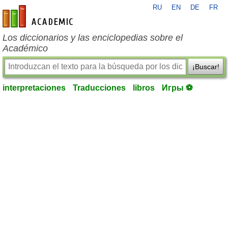
RU
EN
DE
FR
es-academic.com
Los diccionarios y las enciclopedias sobre el
Académico
¡Buscar!
interpretaciones
Traducciones
libros
Игры ⚽