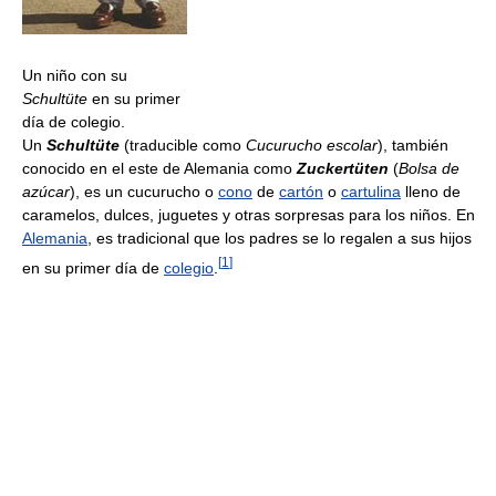
Un niño con su
Schultüte
en su primer
día de colegio.
Un
Schultüte
(traducible como
Cucurucho escolar
), también
conocido en el este de Alemania como
Zuckertüten
(
Bolsa de
azúcar
), es un cucurucho o
cono
de
cartón
o
cartulina
lleno de
caramelos, dulces, juguetes y otras sorpresas para los niños. En
Alemania
, es tradicional que los padres se lo regalen a sus hijos
[
1
]
en su primer día de
colegio
.