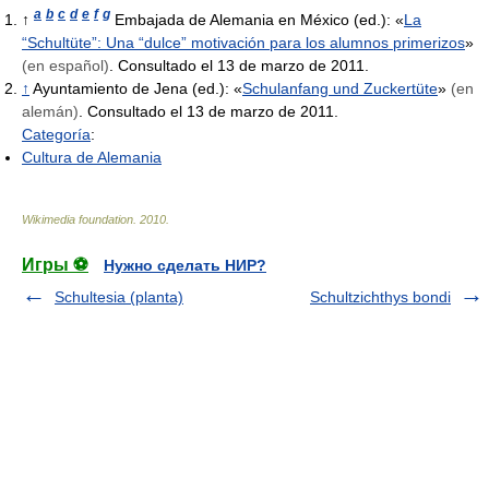
a
b
c
d
e
f
g
↑
Embajada de Alemania en México (ed.): «
La
“Schultüte”: Una “dulce” motivación para los alumnos primerizos
»
(en español)
. Consultado el 13 de marzo de 2011.
↑
Ayuntamiento de Jena (ed.): «
Schulanfang und Zuckertüte
»
(en
alemán)
. Consultado el 13 de marzo de 2011.
Categoría
:
Cultura de Alemania
Wikimedia foundation
.
2010
.
Игры ⚽
Нужно сделать НИР?
Schultesia (planta)
Schultzichthys bondi