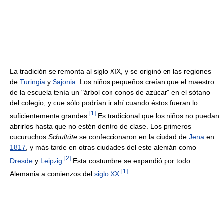
La tradición se remonta al siglo XIX, y se originó en las regiones
de
Turingia
y
Sajonia
. Los niños pequeños creían que el maestro
de la escuela tenía un "árbol con conos de azúcar" en el sótano
del colegio, y que sólo podrían ir ahí cuando éstos fueran lo
[
1
]
suficientemente grandes.
Es tradicional que los niños no puedan
abrirlos hasta que no estén dentro de clase. Los primeros
cucuruchos
Schultüte
se confeccionaron en la ciudad de
Jena
en
1817
, y más tarde en otras ciudades del este alemán como
[
2
]
Dresde
y
Leipzig
.
Esta costumbre se expandió por todo
[
1
]
Alemania a comienzos del
siglo XX
.