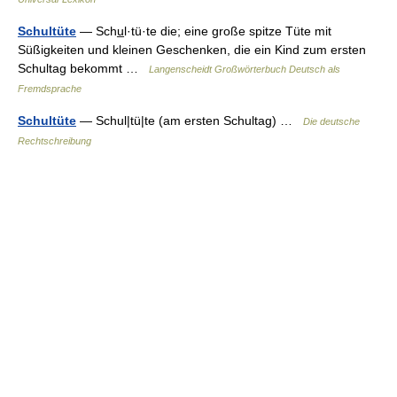
Schultüte
— Schu̲l·tü·te die; eine große spitze Tüte mit
Süßigkeiten und kleinen Geschenken, die ein Kind zum ersten
Schultag bekommt …
Langenscheidt Großwörterbuch Deutsch als
Fremdsprache
Schultüte
— Schul|tü|te (am ersten Schultag) …
Die deutsche
Rechtschreibung