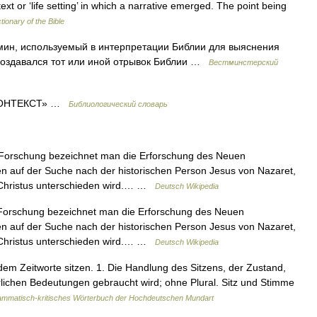
text or ‘life setting’ in which a narrative emerged. The point being
tionary of the Bible
мин, используемый в интерпретации Библии для выяснения
х создавался тот или иной отрывок Библии …
Вестминстерский
КОНТЕКСТ» …
Библиологический словарь
Forschung bezeichnet man die Erforschung des Neuen
ten auf der Suche nach der historischen Person Jesus von Nazaret,
 Christus unterschieden wird.… …
Deutsch Wikipedia
orschung bezeichnet man die Erforschung des Neuen
ten auf der Suche nach der historischen Person Jesus von Nazaret,
 Christus unterschieden wird.… …
Deutsch Wikipedia
 dem Zeitworte sitzen. 1. Die Handlung des Sitzens, der Zustand,
ürlichen Bedeutungen gebraucht wird; ohne Plural. Sitz und Stimme
mmatisch-kritisches Wörterbuch der Hochdeutschen Mundart