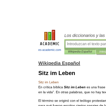
Los diccionarios y la
es-academic.com
Wikipedia Español
inter
Wikipedia Español
Sitz im Leben
Sitz
im
Leben
En
crítica
bíblica
Sitz
im
Leben
es
una
frase
en
la
vida
".
En
otras
palabras
,
que
no
hay
te
El
término
se
originó
con
el
teólogo
protestan
para
qué
fueron
escritos
ciertos
pasajes
de
l