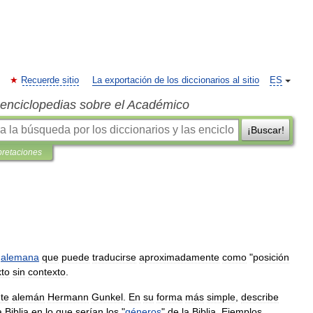
Recuerde sitio
La exportación de los diccionarios al sitio
ES
s enciclopedias sobre el Académico
¡Buscar!
pretaciones
alemana
que
puede
traducirse
aproximadamente
como
"
posición
xto
sin
contexto
.
te
alemán
Hermann
Gunkel
.
En
su
forma
más
simple
,
describe
a
Biblia
en
lo
que
serían
los
"
géneros
"
de
la
Biblia
.
Ejemplos