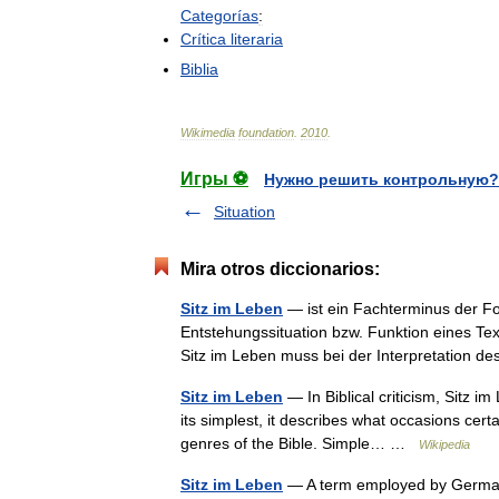
Categorías
:
Crítica
literaria
Biblia
Wikimedia
foundation
.
2010
.
Игры ⚽
Нужно решить контрольную?
Situation
Mira otros diccionarios:
Sitz im Leben
— ist ein Fachterminus der F
Entstehungssituation bzw. Funktion eines Tex
Sitz im Leben muss bei der Interpretation
Sitz im Leben
— In Biblical criticism, Sitz im
its simplest, it describes what occasions certa
genres of the Bible. Simple… …
Wikipedia
Sitz im Leben
— A term employed by German fo