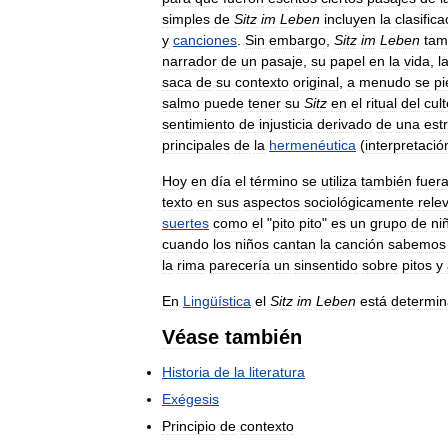
simples
de
Sitz
im
Leben
incluyen
la
clasifica
y
canciones
.
Sin
embargo
,
Sitz
im
Leben
tam
narrador
de
un
pasaje
,
su
papel
en
la
vida
,
l
saca
de
su
contexto
original
,
a
menudo
se
pi
salmo
puede
tener
su
Sitz
en
el
ritual
del
cult
sentimiento
de
injusticia
derivado
de
una
est
principales
de
la
hermenéutica
(
interpretació
Hoy
en
día
el
término
se
utiliza
también
fuer
texto
en
sus
aspectos
sociológicamente
rele
suertes
como
el
"
pito
pito
"
es
un
grupo
de
ni
cuando
los
niños
cantan
la
canción
sabemos
la
rima
parecería
un
sinsentido
sobre
pitos
y
En
Lingüística
el
Sitz
im
Leben
está
determi
Véase
también
Historia
de
la
literatura
Exégesis
Principio
de
contexto