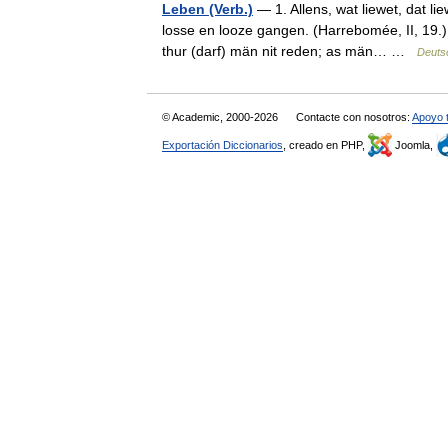
Leben (Verb.)
— 1. Allens, wat liewet, dat li
losse en looze gangen. (Harrebomée, II, 19.)
thur (darf) män nit reden; as män… …
Deuts
© Academic, 2000-2026
Contacte con nosotros:
Apoyo 
Exportación Diccionarios
, creado en PHP,
Joomla,