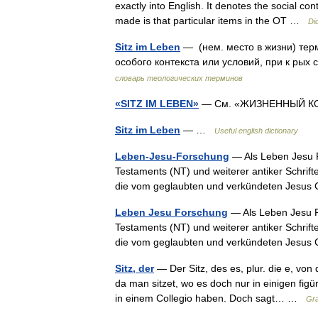
exactly into English. It denotes the social con
made is that particular items in the OT …
Dic
Sitz im Leben
— (нем. место в жизни) тер
особого контекста или условий, при к ры
словарь теологических терминов
«SITZ IM LEBEN»
— См. «ЖИЗНЕННЫЙ 
Sitz im Leben
— …
Useful english dictionary
Leben-Jesu-Forschung
— Als Leben Jesu 
Testaments (NT) und weiterer antiker Schrif
die vom geglaubten und verkündeten Jesus
Leben Jesu Forschung
— Als Leben Jesu F
Testaments (NT) und weiterer antiker Schrif
die vom geglaubten und verkündeten Jesus
Sitz, der
— Der Sitz, des es, plur. die e, von
da man sitzet, wo es doch nur in einigen fig
in einem Collegio haben. Doch sagt… …
Gra