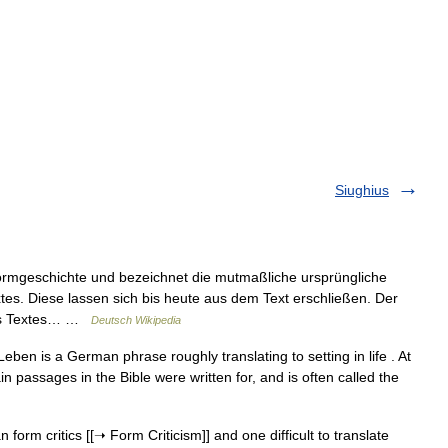
Siughius
ormgeschichte und bezeichnet die mutmaßliche ursprüngliche
tes. Diese lassen sich bis heute aus dem Text erschließen. Der
 des Textes… …
Deutsch Wikipedia
 Leben is a German phrase roughly translating to setting in life . At
in passages in the Bible were written for, and is often called the
rm critics [[➝ Form Criticism]] and one difficult to translate