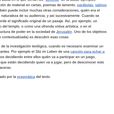
ción
de
material
en
cartas
,
poemas
de
lamento
,
parábolas
,
salmos
bién
puede
incluir
muchas
otras
consideraciones
,
quién
era
el
a
naturaleza
de
su
audiencia
,
y
así
sucesivamente
.
Cuando
se
erde
el
significado
original
de
un
pasaje
.
Así
,
por
ejemplo
,
un
o
del
templo
,
o
como
una
ofrenda
votiva
artística
,
o
en
el
ructura
de
poder
en
la
sociedad
de
Jerusalén
.
Uno
de
los
objetivos
n
contextualizada
)
es
descubrir
esas
cosas
.
a
de
la
investigación
teológica
,
cuando
es
necesario
examinar
un
vantes
.
Por
ejemplo
el
Sitz
im
Leben
de
una
canción
para
echar
a
ños
decidiendo
entre
ellos
quién
va
a
participar
en
un
juego
,
que
están
decidiendo
quien
va
a
jugar
,
pero
de
desconocer
esto
aceras
.
nado
por
la
pragmática
del
texto
.