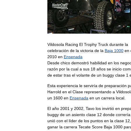
Vildosola
Racing
El
Trophy
Truck
durante
la
celebración
de
la
victoria
de
la
Baja
1000
en
2010
en
Ensenada
Desde
chico
demostró
habilidad
en
los
negoc
razón
por
la
cual
a
sus
18
años
se
inicio
com
de
estar
tras
el
volante
de
un
buggy
clase
1
Esta
experiencia
le
serviría
de
preparación
p
Harrold
en
el
Clase
representando
a
Vildosol
un
1600
en
Ensenada
en
un
carrera
local
.
El
año
2001
y
2002
,
Tavo
los
invirtió
en
prep
buggy
de
un
asiento
clase
12
donde
correría
unió
con
el
líder
de
los
puntos
en
la
clase
12
ganar
la
carrera
Tecate
Score
Baja
1000
par