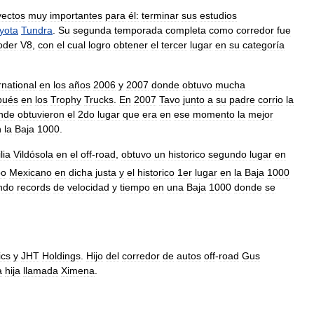
yectos
muy
importantes
para
él:
terminar
sus
estudios
yota
Tundra
.
Su
segunda
temporada
completa
como
corredor
fue
oder
V8
,
con
el
cual
logro
obtener
el
tercer
lugar
en
su
categoría
rnational
en
los
años
2006
y
2007
donde
obtuvo
mucha
pués
en
los
Trophy
Trucks
.
En
2007
Tavo
junto
a
su
padre
corrio
la
nde
obtuvieron
el
2do
lugar
que
era
en
ese
momento
la
mejor
n
la
Baja
1000
.
lia
Vildósola
en
el
off
-
road
,
obtuvo
un
historico
segundo
lugar
en
po
Mexicano
en
dicha
justa
y
el
historico
1er
lugar
en
la
Baja
1000
ndo
records
de
velocidad
y
tiempo
en
una
Baja
1000
donde
se
ics
y
JHT
Holdings
.
Hijo
del
corredor
de
autos
off
-
road
Gus
a
hija
llamada
Ximena
.