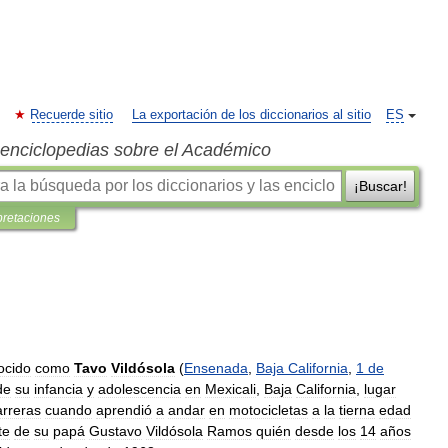
Recuerde sitio
La exportación de los diccionarios al sitio
ES
s enciclopedias sobre el Académico
¡Buscar!
pretaciones
ocido
como
Tavo
Vildósola
(
Ensenada
,
Baja
California
,
1
de
de
su
infancia
y
adolescencia
en
Mexicali
,
Baja
California
,
lugar
arreras
cuando
aprendió
a
andar
en
motocicletas
a
la
tierna
edad
te
de
su
papá
Gustavo
Vildósola
Ramos
quién
desde
los
14
años