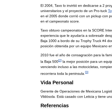
El
2004
,
Tavo
lo
invirtió
en
dedicarse
a
2
pro
universitarios
y
el
proyecto
de
un
Pro
-
tuck
To
en
el
2005
donde
corrió
con
un
pickup
con
p
en
el
campeonato
score
.
Tavo
obtuvo
campeonatos
en
la
SCORE
Inte
experiencia
que
le
ayudaría
a
sobresalir
des
Baja
1000
a
bordo
de
su
Trophy
Truck
#
4
do
posición
obtenida
por
un
equipo
Mexicano
e
2010
fue
el
año
de
consagración
para
la
fami
[
2
]
la
Baja
500
la
mejor
posición
para
un
equi
venciendo
incluso
a
las
motocicletas
,
rompie
[
3
]
recorriera
toda
la
peninsula
.
Vida
Personal
Gerente
de
Operaciones
de
Mexicana
Logist
Vildósola
.
Está
casado
con
Leticia
y
tiene
un
Referencias