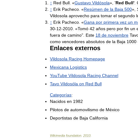
↑
Red
Bull
. «
Gustavo
Vildósola
», '
Red
Bull
'
.
↑
Erik
Pacheco
. «
Resúmen
de
la
Baja
500
»,
Vildosola
aprovecho
para
tomar
el
segundo
↑
Erik
Pacheco
. «
Gana
por
primera
vez
un
m
30
-
12
-
2010
. «
Tomó
42
años
pero
por
fin
un
fuera
de
camino
".
Este
18
de
noviembre
Tav
como
vencedores
absolutos
de
la
Baja
1000
Enlaces
externos
Vildosola
Racing
Homepage
Mexicana
Logistics
YouTube
Vildosola
Racing
Channel
Tavo
Vildosóla
on
Red
Bull
Categorías
:
Nacidos
en
1982
Pilotos
de
automovilismo
de
México
Deportistas
de
Baja
California
Wikimedia
foundation
.
2010
.