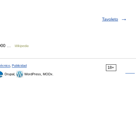
Tavoleto
 1000 …
Wikipedia
técnico
,
Publicidad
18+
Drupal,
WordPress, MODx.