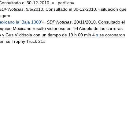
Consultado
el
30
-
12
-
2010
. «...
perfiles
»
SDP
Noticias
,
9
/
6
/
2010
.
Consultado
el
30
-
12
-
2010
. «
situación
que
lugar
»
exicano
la
'
Baja
1000
'
»,
SDP
Noticias
,
20
/
11
/
2010
.
Consultado
el
equipo
Mexicano
resulto
victorioso
en
"
El
Abuelo
de
las
carreras
o
y
Gus
Vildósola
con
un
tiempo
de
19
h
00
min
4
s
se
coronaron
en
su
Trophy
Truck
21
»