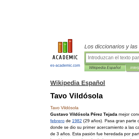
Los diccionarios y la
es-academic.com
Wikipedia Español
inter
Wikipedia Español
Tavo Vildósola
Tavo
Vildósola
Gustavo
Vildósola
Pérez
Tejada
mejor
con
febrero
de
1982
(
29
años
).
Pasa
gran
parte
donde
se
dio
su
primer
acercamiento
a
las
c
de
3
años
.
Esta
pasión
fue
heredada
por
par