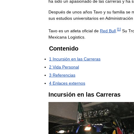
ha
sido
un
apasionado
de
las
carreras
y
ha
s
Después
de
unos
años
Tavo
y
su
familia
se
sus
estudios
universitarios
en
Administración
[
1
]
Tavo
es
un
atleta
oficial
de
Red
Bull
.
Su
Tr
Mexicana
Logistics
.
Contenido
1
Incursión
en
las
Carreras
2
Vida
Personal
3
Referencias
4
Enlaces
externos
Incursión
en
las
Carreras