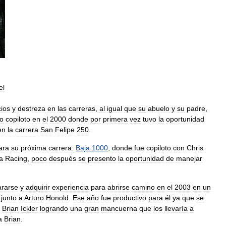
el
ios
y
destreza
en
las
carreras
,
al
igual
que
su
abuelo
y
su
padre
,
o
copiloto
en
el
2000
donde
por
primera
vez
tuvo
la
oportunidad
en
la
carrera
San
Felipe
250
.
ara
su
próxima
carrera:
Baja
1000
,
donde
fue
copiloto
con
Chris
a
Racing
,
poco
después
se
presento
la
oportunidad
de
manejar
ararse
y
adquirir
experiencia
para
abrirse
camino
en
el
2003
en
un
junto
a
Arturo
Honold
.
Ese
año
fue
productivo
para
él
ya
que
se
,
Brian
Ickler
logrando
una
gran
mancuerna
que
los
llevaría
a
a
Brian
.