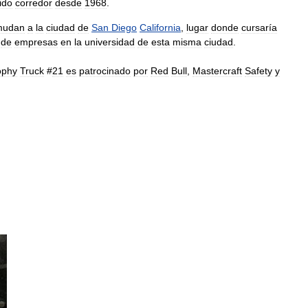
ido
corredor
desde
1968
.
mudan
a
la
ciudad
de
San
Diego
California
,
lugar
donde
cursaría
de
empresas
en
la
universidad
de
esta
misma
ciudad
.
ophy
Truck
#
21
es
patrocinado
por
Red
Bull
,
Mastercraft
Safety
y