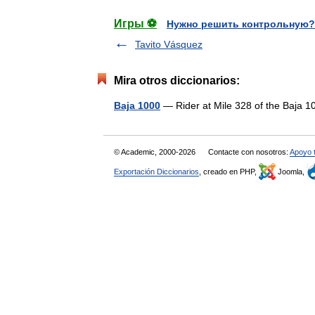
Игры ⚽
Нужно решить контрольную?
Tavito Vásquez
Mira otros diccionarios:
Baja 1000
— Rider at Mile 328 of the Baja
© Academic, 2000-2026
Contacte con nosotros:
Apoyo 
Exportación Diccionarios
, creado en PHP,
Joomla,