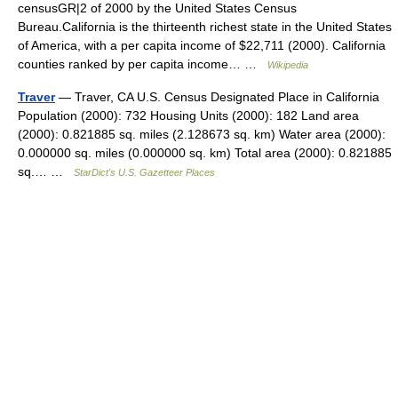
censusGR|2 of 2000 by the United States Census
Bureau.California is the thirteenth richest state in the United States
of America, with a per capita income of $22,711 (2000). California
counties ranked by per capita income… …
Wikipedia
Traver
— Traver, CA U.S. Census Designated Place in California
Population (2000): 732 Housing Units (2000): 182 Land area
(2000): 0.821885 sq. miles (2.128673 sq. km) Water area (2000):
0.000000 sq. miles (0.000000 sq. km) Total area (2000): 0.821885
sq.… …
StarDict's U.S. Gazetteer Places