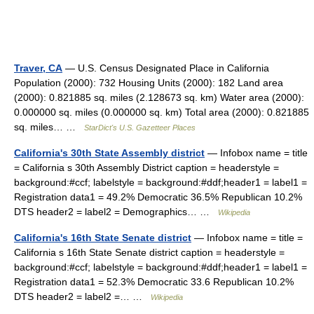
Traver, CA
— U.S. Census Designated Place in California
Population (2000): 732 Housing Units (2000): 182 Land area
(2000): 0.821885 sq. miles (2.128673 sq. km) Water area (2000):
0.000000 sq. miles (0.000000 sq. km) Total area (2000): 0.821885
sq. miles… …
StarDict's U.S. Gazetteer Places
California's 30th State Assembly district
— Infobox name = title
= California s 30th Assembly District caption = headerstyle =
background:#ccf; labelstyle = background:#ddf;header1 = label1 =
Registration data1 = 49.2% Democratic 36.5% Republican 10.2%
DTS header2 = label2 = Demographics… …
Wikipedia
California's 16th State Senate district
— Infobox name = title =
California s 16th State Senate district caption = headerstyle =
background:#ccf; labelstyle = background:#ddf;header1 = label1 =
Registration data1 = 52.3% Democratic 33.6 Republican 10.2%
DTS header2 = label2 =… …
Wikipedia