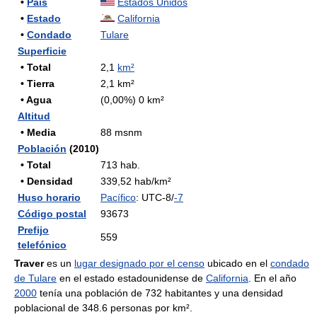
•
País
Estados Unidos
•
Estado
California
•
Condado
Tulare
Superficie
• Total
2,1
km²
• Tierra
2,1 km²
• Agua
(0,00%) 0 km²
Altitud
• Media
88 msnm
Población
(2010)
• Total
713 hab.
• Densidad
339,52 hab/km²
Huso horario
Pacífico
: UTC-8/
-7
Código postal
93673
Prefijo
559
telefónico
Traver
es un
lugar designado por el censo
ubicado en el
condado
de Tulare
en el estado estadounidense de
California
. En el año
2000
tenía una población de 732 habitantes y una densidad
poblacional de 348.6 personas por km².