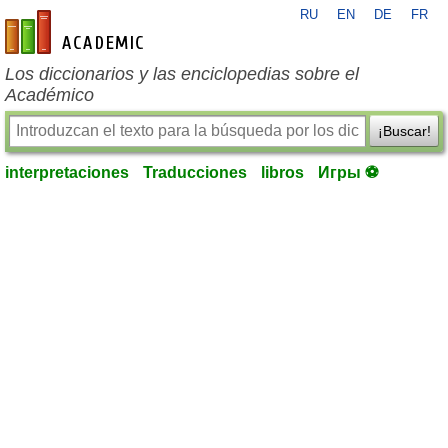
RU
EN
DE
FR
es-academic.com
Los diccionarios y las enciclopedias sobre el
Académico
¡Buscar!
interpretaciones
Traducciones
libros
Игры ⚽