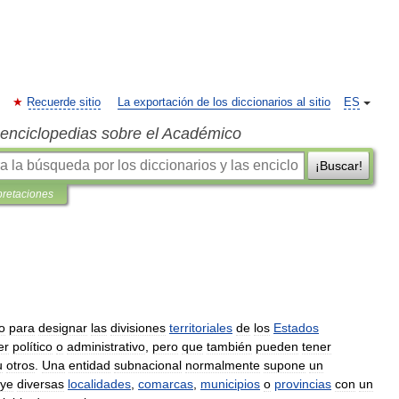
Recuerde sitio
La exportación de los diccionarios al sitio
ES
s enciclopedias sobre el Académico
¡Buscar!
pretaciones
o
para
designar
las
divisiones
territoriales
de
los
Estados
er
político
o
administrativo
,
pero
que
también
pueden
tener
u
otros
.
Una
entidad
subnacional
normalmente
supone
un
uye
diversas
localidades
,
comarcas
,
municipios
o
provincias
con
un