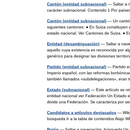
Cantón (entidad subnacional)
— Saltar a n
carácter subnacional. Contenido 1 Por paí
Cantón (entidad subnacional)
— Un cantón 
siguientes cantones: ● En Suiza constituyen e
estado nacional. Ver Cantones de Suiza. ●
Entidad (desambiguación)
— Saltar a nave
aquello cuya existencia es reconocida por al
genérico para designar las divisiones territ
Partido (entidad subnacional)
— Partido es 
Imperio español, con las reformas borbónicas i
también llamados «subdelegaciones», eran 
Estado (subnacional)
— Este artículo se re
entidad nacional ver Federación Un Estado e
divide una Federación. Se caracteriza por
Candidatos a artículos destacados
— Wikip
búsqueda Ir a la tabla de contenidos At
Raión
— Saltar a navegación, búsqueda Un ra