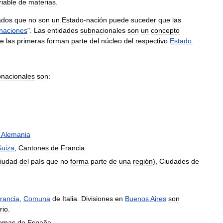
riable
de
materias
.
ados
que
no
son
un
Estado
-
nación
puede
suceder
que
las
naciones
".
Las
entidades
subnacionales
son
un
concepto
e
las
primeras
forman
parte
del
núcleo
del
respectivo
Estado
.
nacionales
son:
Alemania
Suiza
,
Cantones
de
Francia
iudad
del
país
que
no
forma
parte
de
una
región
),
Ciudades
de
rancia
,
Comuna
de
Italia
.
Divisiones
en
Buenos
Aires
son
rio
.
omas
de
España