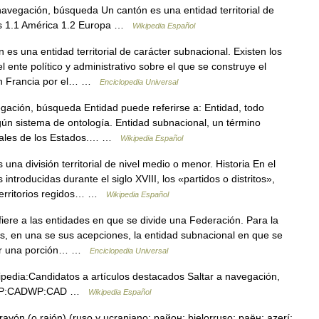
avegación, búsqueda Un cantón es una entidad territorial de
ses 1.1 América 1.2 Europa …
Wikipedia Español
es una entidad territorial de carácter subnacional. Existen los
l ente político y administrativo sobre el que se construye el
 En Francia por el… …
Enciclopedia Universal
gación, búsqueda Entidad puede referirse a: Entidad, todo
gún sistema de ontología. Entidad subnacional, un término
oriales de los Estados.… …
Wikipedia Español
una división territorial de nivel medio o menor. Historia En el
ntroducidas durante el siglo XVIII, los «partidos o distritos»,
territorios regidos… …
Wikipedia Español
fiere a las entidades en que se divide una Federación. Para la
s, en una se sus acepciones, la entidad subnacional en que se
 ser una porción… …
Enciclopedia Universal
edia:Candidatos a artículos destacados Saltar a navegación,
ajo WP:CADWP:CAD …
Wikipedia Español
yón (o raión) (ruso y ucraniano: район; bielorruso: раён; azerí: