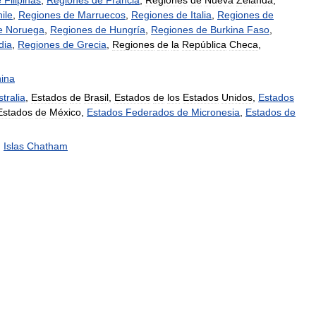
e
Filipinas
,
Regiones
de
Francia
,
Regiones
de
Nueva
Zelanda
,
ile
,
Regiones
de
Marruecos
,
Regiones
de
Italia
,
Regiones
de
e
Noruega
,
Regiones
de
Hungría
,
Regiones
de
Burkina
Faso
,
dia
,
Regiones
de
Grecia
,
Regiones
de
la
República
Checa
,
ina
tralia
,
Estados
de
Brasil
,
Estados
de
los
Estados
Unidos
,
Estados
Estados
de
México
,
Estados
Federados
de
Micronesia
,
Estados
de
,
Islas
Chatham