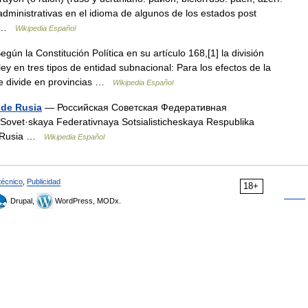
administrativas en el idioma de algunos de los estados post
a… …
Wikipedia Español
gún la Constitución Política en su artículo 168,[1] la división
ley en tres tipos de entidad subnacional: Para los efectos de la
 se divide en provincias …
Wikipedia Español
 de Rusia
— Российская Советская Федеративная
ovet·skaya Federativnaya Sotsialisticheskaya Respublika
de Rusia …
Wikipedia Español
técnico
,
Publicidad
18+
Drupal,
WordPress, MODx.