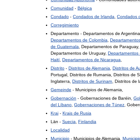
Comunidad
-
Bélgica
Condado
-
Condados
de
Irlanda
,
Condados
Corregimiento
Departamento
-
Departamentos
de
Argentina
Departamentos
de
Colombia
,
Departamento
de
Guatemala
,
Departamentos
de
Paraguay
Departamentos
de
Uruguay
,
Departamentos
Haití
,
Departamentos
de
Nicaragua
,
Distrito
-
Distritos
de
Alemania
,
Distritos
de
Au
Portugal
,
Distritos
de
Rumania
,
Distritos
de
S
Inglaterra
,
Distritos
de
Surinam
,
Distritos
de
l
Gemeinde
-
Municipios
de
Alemania
,
Gobernación
-
Gobernaciones
de
Baréin
,
Go
del
Líbano
,
Gobernaciones
de
Túnez
,
Gober
Krai
-
Krais
de
Rusia
Län
-
Suecia
,
Finlandia
Localidad
Municipio
-
Municipios
de
Alemania
,
Municipi