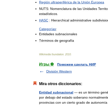
Región
ultraperiférica
de
la
Unión
Europea
NUTS:
Nomenclatura
de
las
Unidades
Territo
estadísticos
.
HASC
:
Hierarchical
administrative
subdivisio
Categorías
:
Entidades
subnacionales
Términos
de
geografía
Wikimedia
foundation
.
2010
.
Игры ⚽
Поможем сделать НИР
División Western
Mira otros diccionarios:
Entidad subnacional
— es un término genéri
por debajo del estado soberano normalmente 
provincias con un cierto grado de autono