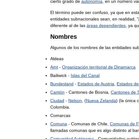
cierto
grado
de
autonomía
,
en
un
número
va
El
término
puede
ser
confuso
,
ya
que
en
est
entidades
subnacionales
sean
,
en
realidad
, "
diferente
al
de
las
áreas
dependientes
,
ya
qu
Nombres
Algunos
de
los
nombres
de
las
entidades
sub
Aldeas
Amt
-
Organización
territorial
de
Dinamarca
Bailiwick
-
Islas
del
Canal
Bundesland
-
Estados
de
Austria
,
Estados
de
Cantón
-
Cantones
de
Bosnia
,
Cantones
de
Ciudad
-
Nelson
, (
Nueva
Zelanda
) (
la
única
c
Colombia
.
Comarcas
Comuna
-
Comunas
de
Chile
,
Comunas
de
F
llamadas
comunas
que
es
algo
distinto
al
bar
Comunidad
Autónoma
-
Comunidades
autón