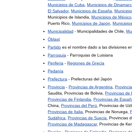
Municipios
de
Cuba
,
Municipios
de
Dinamarc
El
Salvador
,
Municipios
de
España
,
Municipi
Municipios
de
Islandia
,
Municipios
de
México
Puerto
Rico
,
Municipios
de
Japón
,
Municipio
Municipalidad
-
Municipalidades
de
Chile
,
Mu
Óblast
Partido
es
el
nombre
dado
a
las
divisiones
e
Parroquia
-
Parroquias
de
Luisiana
Periferia
-
Regiones
de
Grecia
Pedanía
Prefectura
-
Prefecturas
del
Japón
Provincia
-
Provincias
de
Argentina
,
Provinci
Saudita
,
Provincias
de
Bolivia
,
Provincias
de
Provincias
de
Finlandia
,
Provincias
de
Españ
China
,
Provincias
del
Perú
,
Provincias
de
Uzb
Provincias
de
Italia
,
Provincias
de
Noruega
,
P
Sudáfrica
,
Provincias
de
Suecia
,
Provincias
d
Provincias
de
Madagascar
,
Provincias
de
Ken