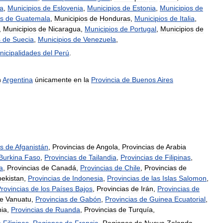
a
,
Municipios
de
Eslovenia
,
Municipios
de
Estonia
,
Municipios
de
os
de
Guatemala
,
Municipios
de
Honduras
,
Municipios
de
Italia
,
,
Municipios
de
Nicaragua
,
Municipios
de
Portugal
,
Municipios
de
s
de
Suecia
,
Municipios
de
Venezuela
,
nicipalidades
del
Perú
.
n
Argentina
únicamente
en
la
Provincia
de
Buenos
Aires
as
de
Afganistán
,
Provincias
de
Angola
,
Provincias
de
Arabia
Burkina
Faso
,
Provincias
de
Tailandia
,
Provincias
de
Filipinas
,
a
,
Provincias
de
Canadá
,
Provincias
de
Chile
,
Provincias
de
ekistan
,
Provincias
de
Indonesia
,
Provincias
de
las
Islas
Salomon
,
rovincias
de
los
Países
Bajos
,
Provincias
de
Irán
,
Provincias
de
e
Vanuatu
,
Provincias
de
Gabón
,
Provincias
de
Guinea
Ecuatorial
,
ia
,
Provincias
de
Ruanda
,
Provincias
de
Turquía
,