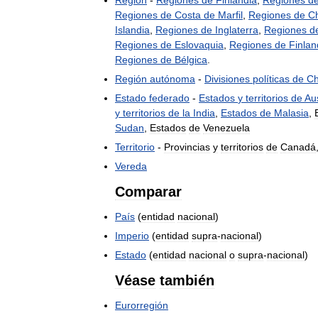
Región
-
Regiones
de
Finlandia
,
Regiones
d
Regiones
de
Costa
de
Marfil
,
Regiones
de
Ch
Islandia
,
Regiones
de
Inglaterra
,
Regiones
d
Regiones
de
Eslovaquia
,
Regiones
de
Finlan
Regiones
de
Bélgica
.
Región
autónoma
-
Divisiones
políticas
de
Ch
Estado
federado
-
Estados
y
territorios
de
Aus
y
territorios
de
la
India
,
Estados
de
Malasia
,
Sudan
,
Estados
de
Venezuela
Territorio
-
Provincias
y
territorios
de
Canadá
Vereda
Comparar
País
(
entidad
nacional
)
Imperio
(
entidad
supra
-
nacional
)
Estado
(
entidad
nacional
o
supra
-
nacional
)
Véase
también
Eurorregión