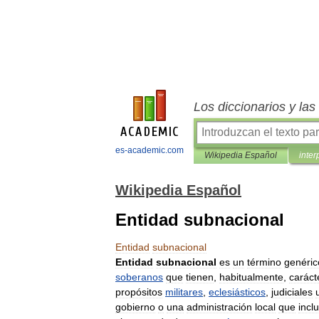
Los diccionarios y la
es-academic.com
Wikipedia Español
inter
Wikipedia Español
Entidad subnacional
Entidad
subnacional
Entidad
subnacional
es
un
término
genéric
soberanos
que
tienen
,
habitualmente
,
caráct
propósitos
militares
,
eclesiásticos
,
judiciales
gobierno
o
una
administración
local
que
incl